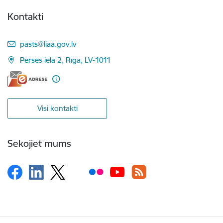
Kontakti
E-pasts:
pasts@liaa.gov.lv
Pērses iela 2, Rīga, LV-1011
Visi kontakti
Sekojiet mums