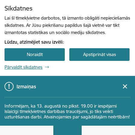
Pāriet uz lapas saturu
Sīkdatnes
Spied
lai meklētu
Enter
Lai šī tīmekļvietne darbotos, tā izmanto obligāti nepieciešamās
sīkdatnes. Ar Jūsu piekrišanu papildus šajā vietnē var tikt
izmantotas statistikas un sociālo mediju sīkdatnes.
Lūdzu, atzīmējiet savu izvēli:
Noraidīt
Apstiprināt visas
Pārvaldīt sīkdatnes
Izmaiņas
Informējam, ka 13. augustā no plkst. 19.00 ir iespējami
īslaicīgi tīmekļvietnes darbības traucējumi, jo tiks veikti
uzturēšanas darbi. Atvainojamies par sagādātajām neērtībām!
Latvijas Investīciju un attīstības aģentūra