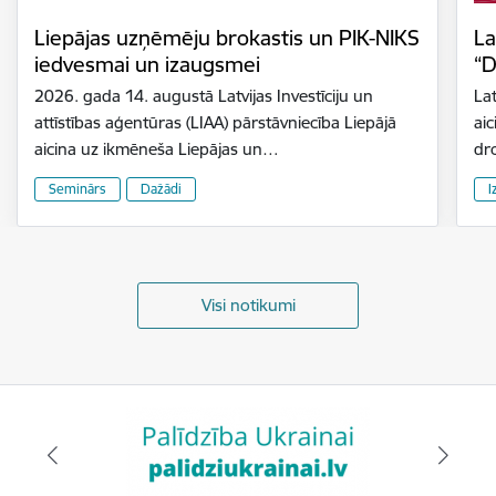
Liepājas uzņēmēju brokastis un PIK-NIKS
La
iedvesmai un izaugsmei
“D
2026. gada 14. augustā Latvijas Investīciju un
Lat
attīstības aģentūras (LIAA) pārstāvniecība Liepājā
aic
aicina uz ikmēneša Liepājas un…
dr
Seminārs
Dažādi
I
Visi notikumi