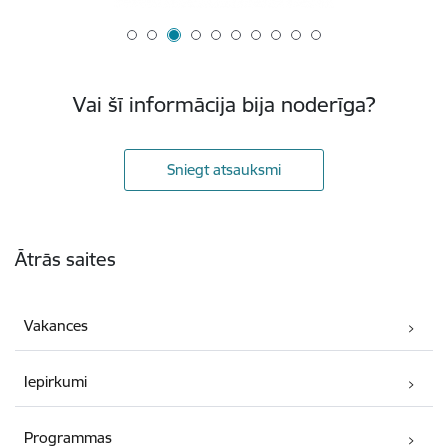
Vai šī informācija bija noderīga?
Sniegt atsauksmi
Kājene
Ātrās saites
Vakances
Iepirkumi
Programmas