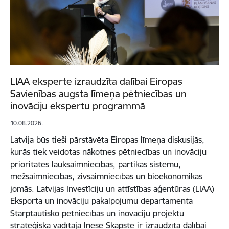
LIAA eksperte izraudzīta dalībai Eiropas
Savienības augsta līmeņa pētniecības un
inovāciju ekspertu programmā
10.08.2026.
Latvija būs tieši pārstāvēta Eiropas līmeņa diskusijās,
kurās tiek veidotas nākotnes pētniecības un inovāciju
prioritātes lauksaimniecības, pārtikas sistēmu,
mežsaimniecības, zivsaimniecības un bioekonomikas
jomās. Latvijas Investīciju un attīstības aģentūras (LIAA)
Eksporta un inovāciju pakalpojumu departamenta
Starptautisko pētniecības un inovāciju projektu
stratēģiskā vadītāja Inese Skapste ir izraudzīta dalībai