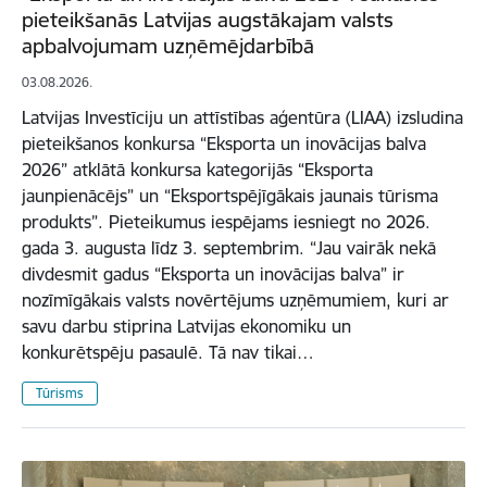
pieteikšanās Latvijas augstākajam valsts
apbalvojumam uzņēmējdarbībā
03.08.2026.
Latvijas Investīciju un attīstības aģentūra (LIAA) izsludina
pieteikšanos konkursa “Eksporta un inovācijas balva
2026” atklātā konkursa kategorijās “Eksporta
jaunpienācējs” un “Eksportspējīgākais jaunais tūrisma
produkts”. Pieteikumus iespējams iesniegt no 2026.
gada 3. augusta līdz 3. septembrim. “Jau vairāk nekā
divdesmit gadus “Eksporta un inovācijas balva” ir
nozīmīgākais valsts novērtējums uzņēmumiem, kuri ar
savu darbu stiprina Latvijas ekonomiku un
konkurētspēju pasaulē. Tā nav tikai…
Tūrisms