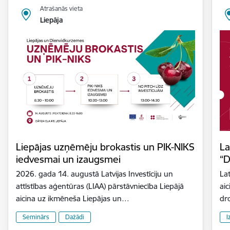
Atrašanās vieta
Liepāja
Liepājas uzņēmēju brokastis un PIK-NIKS
La
iedvesmai un izaugsmei
“D
2026. gada 14. augustā Latvijas Investīciju un
Lat
attīstības aģentūras (LIAA) pārstāvniecība Liepājā
aic
aicina uz ikmēneša Liepājas un…
dr
Seminārs
Dažādi
I