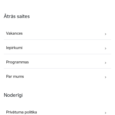
Kājene
Ātrās saites
Vakances
Iepirkumi
Programmas
Par mums
Noderīgi
Privātuma politika