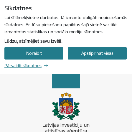
Pāriet uz lapas saturu
Sīkdatnes
Spied
lai meklētu
Enter
Lai šī tīmekļvietne darbotos, tā izmanto obligāti nepieciešamās
sīkdatnes. Ar Jūsu piekrišanu papildus šajā vietnē var tikt
izmantotas statistikas un sociālo mediju sīkdatnes.
Lūdzu, atzīmējiet savu izvēli:
Noraidīt
Apstiprināt visas
Pārvaldīt sīkdatnes
Latvijas Investīciju un attīstības aģentūra