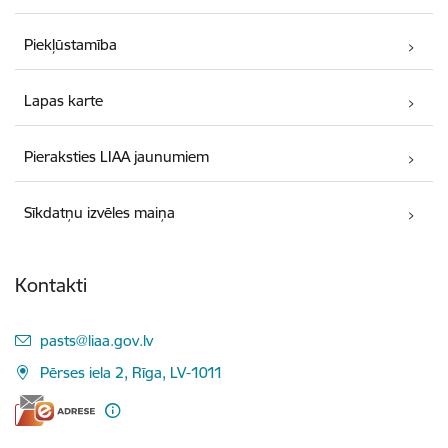
Piekļūstamība
Lapas karte
Pieraksties LIAA jaunumiem
Sīkdatņu izvēles maiņa
Kontakti
E-pasts:
pasts@liaa.gov.lv
Pērses iela 2, Rīga, LV-1011