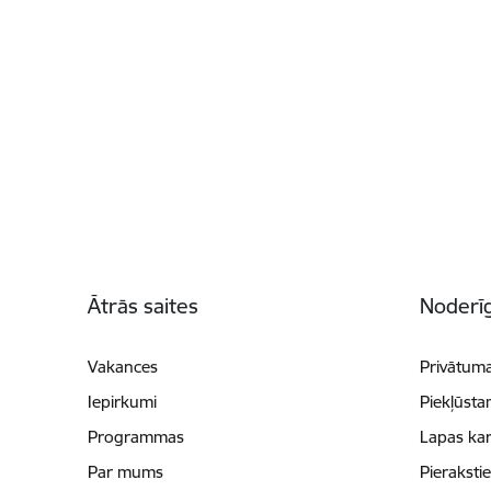
Kājene
Ātrās saites
Noderīg
Vakances
Privātuma
Iepirkumi
Piekļūsta
Programmas
Lapas kar
Par mums
Pieraksti