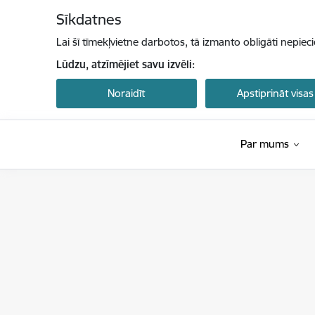
Pāriet uz lapas saturu
Sīkdatnes
Lai šī tīmekļvietne darbotos, tā izmanto obligāti nepiec
Lūdzu, atzīmējiet savu izvēli:
Noraidīt
Apstiprināt visas
Par mums
Latvijas Investīciju un attīstības aģentūra