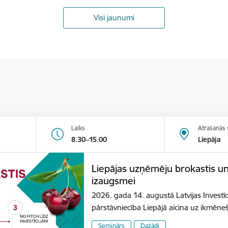
Visi jaunumi
Laiks
Atrašanās 
8.30–15.00
Liepāja
Liepājas uzņēmēju brokastis u
izaugsmei
2026. gada 14. augustā Latvijas Investīc
pārstāvniecība Liepājā aicina uz ikmēn
Seminārs
Dažādi