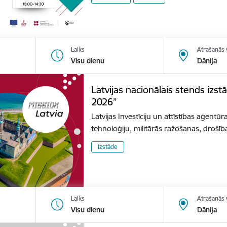
Laiks
Atrašanās 
Visu dienu
Dānija
Latvijas nacionālais stends izs
2026”
Latvijas Investīciju un attīstības aģentūr
tehnoloģiju, militārās ražošanas, dro
Izstāde
Laiks
Atrašanās 
Visu dienu
Dānija