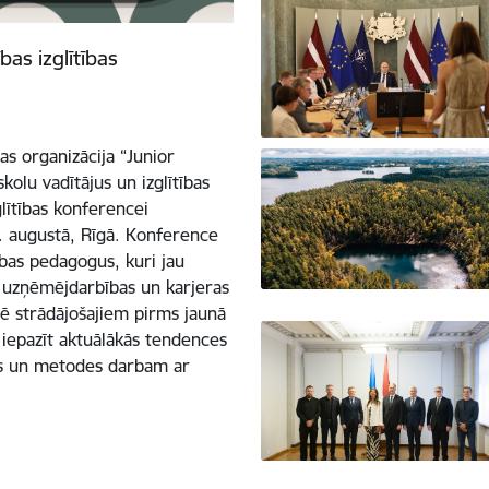
as izglītības
bas organizācija “Junior
kolu vadītājus un izglītības
lītības konferencei
1. augustā, Rīgā. Konference
ības pedagogus, kuri jau
s, uzņēmējdarbības un karjeras
arē strādājošajiem pirms jaunā
iepazīt aktuālākās tendences
kus un metodes darbam ar