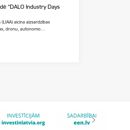
tādē “DALO Industry Days
a (LIAA) aicina aizsardzības
šības, dronu, autonomo…