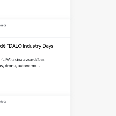
vieta
tādē “DALO Industry Days
a (LIAA) aicina aizsardzības
šības, dronu, autonomo…
vieta