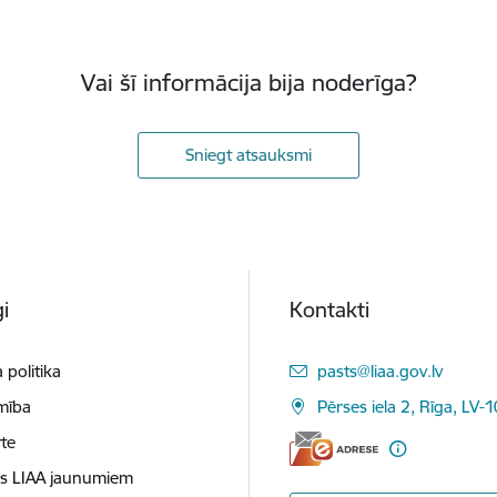
Vai šī informācija bija noderīga?
Sniegt atsauksmi
i
Kontakti
E-pasts:
 politika
pasts@liaa.gov.lv
mība
Pērses iela 2, Rīga, LV-
te
es LIAA jaunumiem