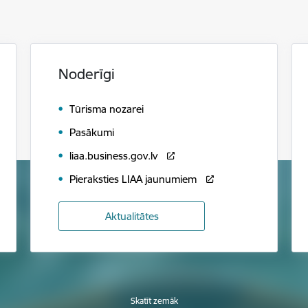
Noderīgi
Tūrisma nozarei
Pasākumi
liaa.business.gov.lv
Pieraksties LIAA jaunumiem
Aktualitātes
Skatīt zemāk