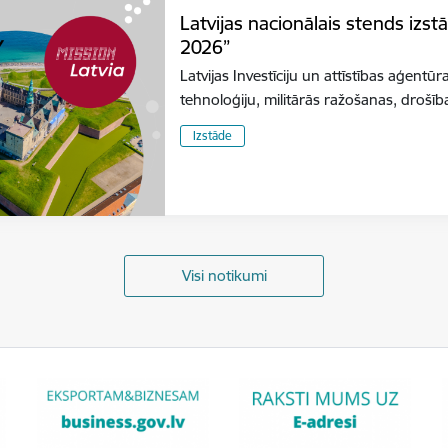
Latvijas nacionālais stends izs
2026”
Latvijas Investīciju un attīstības aģentūr
tehnoloģiju, militārās ražošanas, dro
Izstāde
Visi notikumi