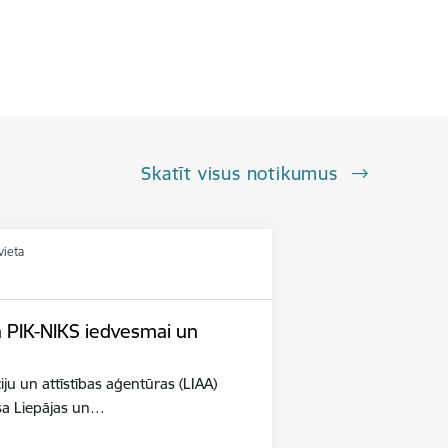
Skatīt visus notikumus
vieta
n PIK-NIKS iedvesmai un
iju un attīstības aģentūras (LIAA)
eša Liepājas un…