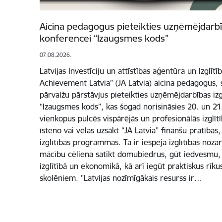
Aicina pedagogus pieteikties uzņēmējdarbīb
konferencei “Izaugsmes kods”
07.08.2026.
Latvijas Investīciju un attīstības aģentūra un Izglītī
Achievement Latvia” (JA Latvia) aicina pedagogus, s
pārvalžu pārstāvjus pieteikties uzņēmējdarbības izg
“Izaugsmes kods”, kas šogad norisināsies 20. un 2
vienkopus pulcēs vispārējās un profesionālās izglīt
īsteno vai vēlas uzsākt “JA Latvia” finanšu pratība
izglītības programmas. Tā ir iespēja izglītības noz
mācību cēliena satikt domubiedrus, gūt iedvesmu, 
izglītībā un ekonomikā, kā arī iegūt praktiskus rī
skolēniem. "Latvijas nozīmīgākais resurss ir…