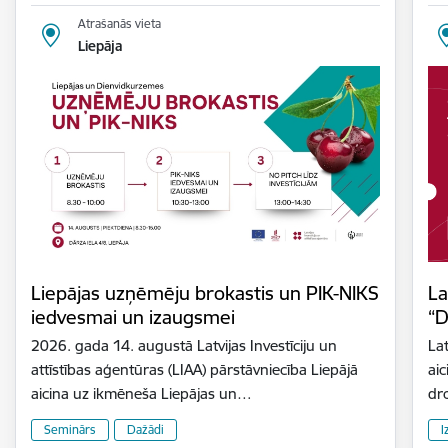
Atrašanās vieta
Liepāja
Liepājas uzņēmēju brokastis un PIK-NIKS
La
iedvesmai un izaugsmei
“D
2026. gada 14. augustā Latvijas Investīciju un
Lat
attīstības aģentūras (LIAA) pārstāvniecība Liepājā
aic
aicina uz ikmēneša Liepājas un…
dr
Seminārs
Dažādi
I