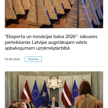
“Eksporta un inovācijas balva 2026”: sākusies
pieteikšanās Latvijas augstākajam valsts
apbalvojumam uzņēmējdarbībā
03.08.2026.
Tūrisms