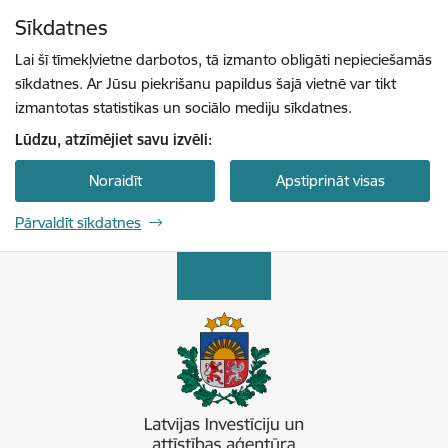
Pāriet uz lapas saturu
Sīkdatnes
Spied
lai meklētu
Enter
Lai šī tīmekļvietne darbotos, tā izmanto obligāti nepieciešamās
sīkdatnes. Ar Jūsu piekrišanu papildus šajā vietnē var tikt
izmantotas statistikas un sociālo mediju sīkdatnes.
Lūdzu, atzīmējiet savu izvēli:
Noraidīt
Apstiprināt visas
Pārvaldīt sīkdatnes
Latvijas Investīciju un attīstības aģentūra