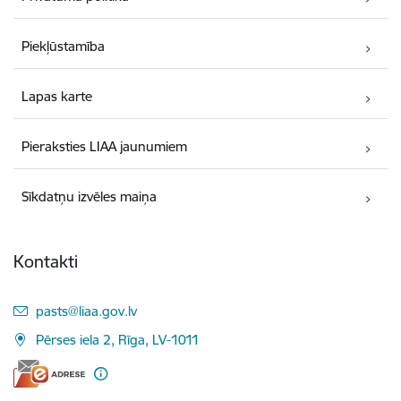
Piekļūstamība
Lapas karte
Pieraksties LIAA jaunumiem
Sīkdatņu izvēles maiņa
Kontakti
E-pasts:
pasts@liaa.gov.lv
Pērses iela 2, Rīga, LV-1011