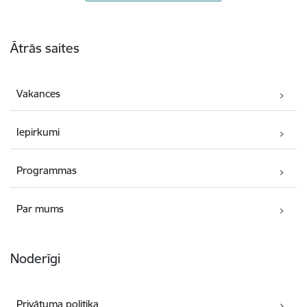
Kājene
Ātrās saites
Vakances
Iepirkumi
Programmas
Par mums
Noderīgi
Privātuma politika