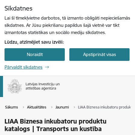
Pāriet uz lapas saturu
Sīkdatnes
Spied
lai meklētu
Enter
Lai šī tīmekļvietne darbotos, tā izmanto obligāti nepieciešamās
sīkdatnes. Ar Jūsu piekrišanu papildus šajā vietnē var tikt
izmantotas statistikas un sociālo mediju sīkdatnes.
Lūdzu, atzīmējiet savu izvēli:
Noraidīt
Apstiprināt visas
Pārvaldīt sīkdatnes
Sākums
Aktualitātes
Jaunumi
LIAA Biznesa inkubatoru produktu 
LIAA Biznesa inkubatoru produktu
katalogs | Transports un kustība