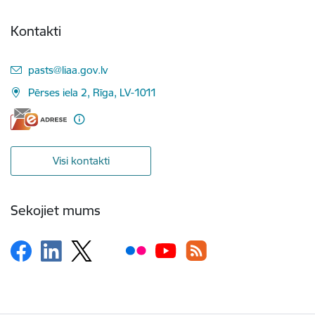
Kontakti
E-pasts:
pasts@liaa.gov.lv
Pērses iela 2, Rīga, LV-1011
Visi kontakti
Sekojiet mums