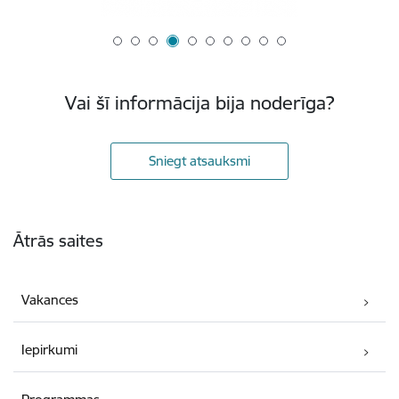
Vai šī informācija bija noderīga?
Sniegt atsauksmi
Kājene
Ātrās saites
Vakances
Iepirkumi