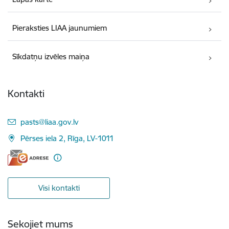
Pieraksties LIAA jaunumiem
Sīkdatņu izvēles maiņa
Kontakti
E-pasts:
pasts@liaa.gov.lv
Pērses iela 2, Rīga, LV-1011
Visi kontakti
Sekojiet mums