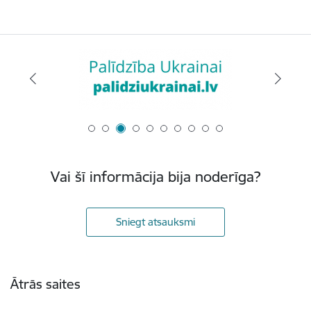
Vai šī informācija bija noderīga?
Sniegt atsauksmi
Kājene
Ātrās saites