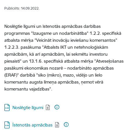
Publicēts: 14.09.2022.
Noslēgtie līgumi un īstenotās apmācības darbības
programmas "Izaugsme un nodarbinātība" 1.2.2. specifiskā
atbalsta mērķa "Veicināt inovāciju ieviešanu komersantos"
1.2.2.3. pasākuma "Atbalsts IKT un netehnoloģiskām
apmācībām, kā arī apmācībām, lai sekmētu investoru
piesaisti" un 13.1.6. specifiskā atbalsta mērķa "Atveseļošanas
pasākumi ekonomikas nozarē – nodarbināto apmācības
(ERAF)" darbībā "sīko (mikro), mazo, vidējo un lielo
komersantu augsta līmeņa apmācības, ņemot vērā
komersantu vajadzības".
Lejupielādēt:
Noslēgtie līgumi
Lejupielādēt:
Īstenotās apmācības