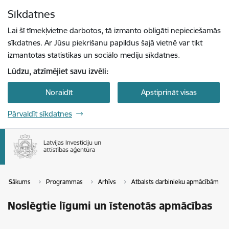
Pāriet uz lapas saturu
Sīkdatnes
Spied
lai meklētu
Enter
Lai šī tīmekļvietne darbotos, tā izmanto obligāti nepieciešamās
sīkdatnes. Ar Jūsu piekrišanu papildus šajā vietnē var tikt
izmantotas statistikas un sociālo mediju sīkdatnes.
Lūdzu, atzīmējiet savu izvēli:
Noraidīt
Apstiprināt visas
Pārvaldīt sīkdatnes
Sākums
Programmas
Arhīvs
Atbalsts darbinieku apmācībām
Noslēgtie līgumi un īstenotās apmācības