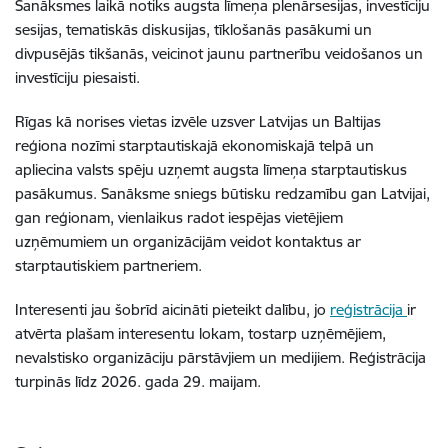
Sanāksmes laikā notiks augsta līmeņa plenārsesijas, investīciju
sesijas, tematiskās diskusijas, tīklošanās pasākumi un
divpusējās tikšanās, veicinot jaunu partnerību veidošanos un
investīciju piesaisti.
Rīgas kā norises vietas izvēle uzsver Latvijas un Baltijas
reģiona nozīmi starptautiskajā ekonomiskajā telpā un
apliecina valsts spēju uzņemt augsta līmeņa starptautiskus
pasākumus. Sanāksme sniegs būtisku redzamību gan Latvijai,
gan reģionam, vienlaikus radot iespējas vietējiem
uzņēmumiem un organizācijām veidot kontaktus ar
starptautiskiem partneriem.
Interesenti jau šobrīd aicināti pieteikt dalību, jo
reģistrācija
ir
atvērta plašam interesentu lokam, tostarp uzņēmējiem,
nevalstisko organizāciju pārstāvjiem un medijiem. Reģistrācija
turpinās līdz 2026. gada 29. maijam.