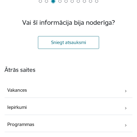
Vai šī informācija bija noderīga?
Sniegt atsauksmi
Kājene
Ātrās saites
Vakances
Iepirkumi
Programmas