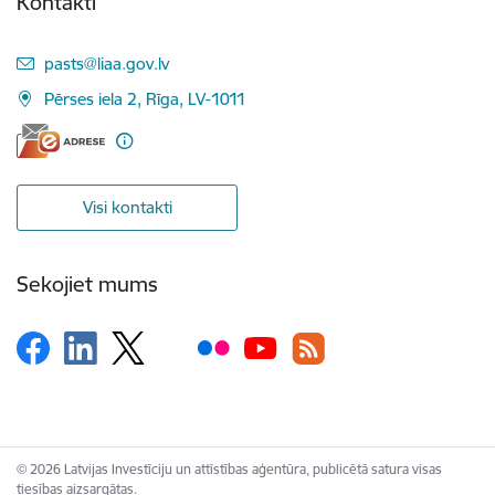
Kontakti
E-pasts:
pasts@liaa.gov.lv
Pērses iela 2, Rīga, LV-1011
Visi kontakti
Sekojiet mums
© 2026 Latvijas Investīciju un attīstības aģentūra, publicētā satura visas
tiesības aizsargātas.