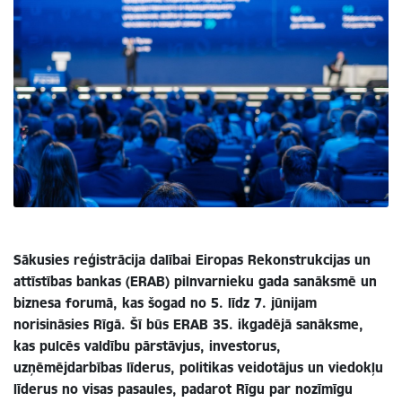
Sākusies reģistrācija dalībai Eiropas Rekonstrukcijas un
attīstības bankas (ERAB) pilnvarnieku gada sanāksmē un
biznesa forumā, kas šogad no 5. līdz 7. jūnijam
norisināsies Rīgā. Šī būs ERAB 35. ikgadējā sanāksme,
kas pulcēs valdību pārstāvjus, investorus,
uzņēmējdarbības līderus, politikas veidotājus un viedokļu
līderus no visas pasaules, padarot Rīgu par nozīmīgu