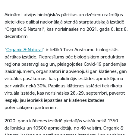
Aicinām Latvijas bioloģiskās pārtikas un dzērienu ražotājus
pieteikties dalībai nacionālajā stendā starptautiskajā izstādē
“Organic & Natural”, kas norisināsies no 2021. gada 6. līdz 8.
decembrim!
"
Organic & Natural
"
ir lielākā Tuvo Austrumu bioloģiskās
pārtikas izstāde. Pieprasījums pēc bioloģiskiem produktiem
reģionā pastāvīgi aug un, pielāgojoties Covid-19 pandēmijas
izaicinājumiem, organizatori ir apvienojuši gan klātienes, gan
virtuālos pasākumus, kas palielinājis izstādes apmeklējumu
par vairāk nekā 30%. Papildus klātienes izstādei tiek rīkota
virtuāla izstāde, kas norisināsies 28.-29. septembrī, paverot
iespēju jau iepriekš iepazīties ar klātienes izstādes
potenciālajiem partneriem.
2020. gada klātienes izstādē piedalījās vairāk nekā 1350
dalībnieku un 10500 apmeklētāju no 48 valstīm. Organic &