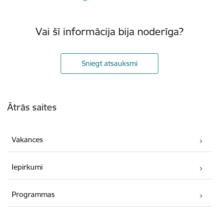
Vai šī informācija bija noderīga?
Sniegt atsauksmi
Kājene
Ātrās saites
Vakances
Iepirkumi
Programmas