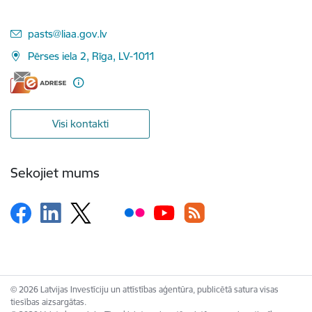
E-pasts:
pasts@liaa.gov.lv
Pērses iela 2, Rīga, LV-1011
Visi kontakti
Sekojiet mums
© 2026 Latvijas Investīciju un attīstības aģentūra, publicētā satura visas
tiesības aizsargātas.