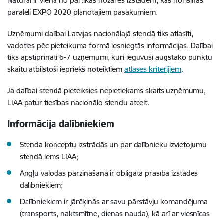
Natural ir viena no pārtikas nozares izstādēm, kas norisinās
paralēli EXPO 2020 plānotajiem pasākumiem.
Uzņēmumi dalībai Latvijas nacionālajā stendā tiks atlasīti,
vadoties pēc pieteikuma formā iesniegtās informācijas. Dalībai
tiks apstiprināti 6-7 uzņēmumi, kuri ieguvuši augstāko punktu
skaitu atbilstoši iepriekš noteiktiem
atlases kritērijiem
.
Ja dalībai stendā pieteiksies nepietiekams skaits uzņēmumu,
LIAA patur tiesības nacionālo stendu atcelt.
Informācija dalībniekiem
Stenda konceptu izstrādās un par dalībnieku izvietojumu
stendā lems LIAA;
Angļu valodas pārzināšana ir obligāta prasība izstādes
dalībniekiem;
Dalībniekiem ir jārēķinās ar savu pārstāvju komandējuma
(transports, naktsmītne, dienas nauda), kā arī ar viesnīcas