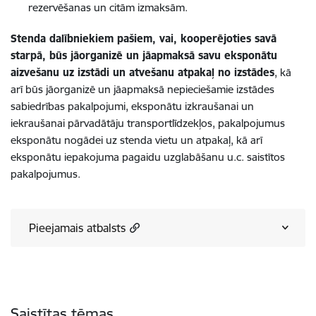
rezervēšanas un citām izmaksām.
Stenda dalībniekiem pašiem, vai, kooperējoties savā
starpā, būs jāorganizē un jāapmaksā savu eksponātu
aizvešanu uz izstādi un atvešanu atpakaļ no izstādes
, kā
arī būs jāorganizē un jāapmaksā nepieciešamie izstādes
sabiedrības pakalpojumi, eksponātu izkraušanai un
iekraušanai pārvadātāju transportlīdzekļos, pakalpojumus
eksponātu nogādei uz stenda vietu un atpakaļ, kā arī
eksponātu iepakojuma pagaidu uzglabāšanu u.c. saistītos
pakalpojumus.
Pieejamais atbalsts
Saistītas tēmas