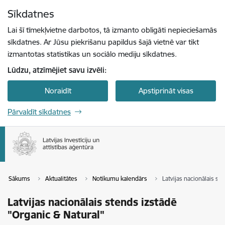
Pāriet uz lapas saturu
Sīkdatnes
Spied
lai meklētu
Enter
Lai šī tīmekļvietne darbotos, tā izmanto obligāti nepieciešamās
sīkdatnes. Ar Jūsu piekrišanu papildus šajā vietnē var tikt
izmantotas statistikas un sociālo mediju sīkdatnes.
Lūdzu, atzīmējiet savu izvēli:
Noraidīt
Apstiprināt visas
Pārvaldīt sīkdatnes
Sākums
Aktualitātes
Notikumu kalendārs
Latvijas nacionālais st
Latvijas nacionālais stends izstādē
"Organic & Natural"