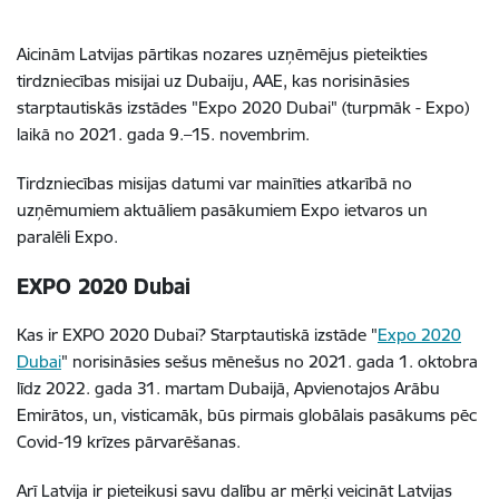
Aicinām Latvijas pārtikas nozares uzņēmējus pieteikties
tirdzniecības misijai uz Dubaiju, AAE, kas norisināsies
starptautiskās izstādes "Expo 2020 Dubai" (turpmāk - Expo)
laikā no 2021. gada 9.–15. novembrim.
Tirdzniecības misijas datumi var mainīties atkarībā no
uzņēmumiem aktuāliem pasākumiem Expo ietvaros un
paralēli Expo.
EXPO 2020 Dubai
Kas ir EXPO 2020 Dubai? Starptautiskā izstāde "
Expo 2020
Dubai
" norisināsies sešus mēnešus no 2021. gada 1. oktobra
līdz 2022. gada 31. martam Dubaijā, Apvienotajos Arābu
Emirātos, un, visticamāk, būs pirmais globālais pasākums pēc
Covid-19 krīzes pārvarēšanas.
Arī Latvija ir pieteikusi savu dalību ar mērķi veicināt Latvijas