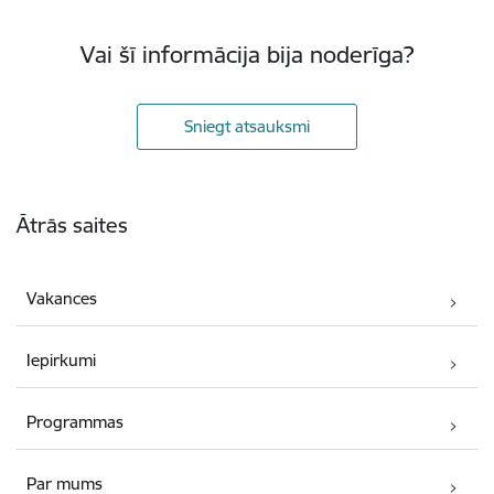
Vai šī informācija bija noderīga?
Sniegt atsauksmi
Kājene
Ātrās saites
Vakances
Iepirkumi
Programmas
Par mums