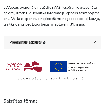
LIAA segs eksponātu nogādi uz AAE. Iespējamie eksponātu
apjomi, izmēri u.c. tehniska informācija iepriekš saskaņojama
ar LIAA. Ja eksponātus nepieciešams nogādāt atpakaļ Latvijā,
tas tiks darīts pēc Expo beigām, aptuveni 31. maijā.
Pieejamais atbalsts
Saistītas tēmas