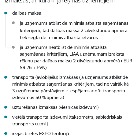
Izmaksas, ar kurām jārēķinās uzņēmējiem
dalības maksa:
ja uzņēmums atbilst de minimis atbalsta saņemšanas
kritērijiem
, tad dalības maksa 2 cilvēkstundu apmērā
tiek segta de minimis atbalsta ietvaros
ja uzņēmums neatbilst de minimis atbalsta
saņemšanas kritērijiem, LIAA uzņēmumam izraksta
rēķinu par dalības maksu 2 cilvēkstundu apmērā ( EUR
59,76 + PVN)
transporta (aviobiļešu) izmaksas (ja uzņēmums atbilst de
minimis atbalsta saņemšanas kritērijiem, tad ne vairāk kā
3 uzņēmuma pārstāvjiem ir iespējams atgūt transporta
izdevumus 50 % apmērā)
uzturēšanās izmaksas (viesnīcas izdevumi)
vietējā transporta izdevumi (taksometrs, sabiedriskais
transports u.tml.)
ieejas biļetes EXPO teritorijā