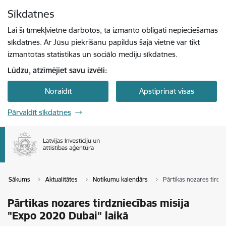
Pāriet uz lapas saturu
Sīkdatnes
Spied
lai meklētu
Enter
Lai šī tīmekļvietne darbotos, tā izmanto obligāti nepieciešamās
sīkdatnes. Ar Jūsu piekrišanu papildus šajā vietnē var tikt
izmantotas statistikas un sociālo mediju sīkdatnes.
Lūdzu, atzīmējiet savu izvēli:
Noraidīt
Apstiprināt visas
Pārvaldīt sīkdatnes
Sākums
Aktualitātes
Notikumu kalendārs
Pārtikas nozares tirdz
Pārtikas nozares tirdzniecības misija
"Expo 2020 Dubai" laikā