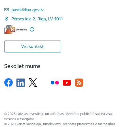
E-pasts:
pasts@liaa.gov.lv
Pērses iela 2, Rīga, LV-1011
Visi kontakti
Sekojiet mums
© 2026 Latvijas Investīciju un attīstības aģentūra, publicētā satura visas
tiesības aizsargātas.
© 2020 Valsts kanceleja, Tīmekļvietņu vienotās platformas visas tiesības