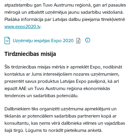
atpazīstamību gan Tuvo Austrumu reģionā, gan arī pasaules
mērogā un atbalstīt uzņēmējus jaunu sadarbību veidošanā.
Plašāka informācija par Latvijas dalību pieejama tīmekļvietnē
www.expo2020.lv
.
Lejupielādēt:
Uzņēmēju iespējas Expo 2020
Tirdzniecības misija
Šīs tirdzniecības misijas mērķis ir apmeklēt Expo, nodibināt
kontaktus ar Jums interesējošiem nozares uzņēmumiem,
prezentēt savus produktus Latvijas Expo paviljonā, kā arī
iepazīt AAE un Tuvo Austrumu reģiona ekonomiskās
tendences un sadarbības potenciālu.
Dalībniekiem tiks organizēti uzņēmuma apmeklējumi un
tikšanās ar potenciāliem sadarbības partneriem kopā ar
konsultantu, kas ņems vērā dalībnieka vēlmes un vajadzības
šajā tirgū. Lūgums to norādīt pieteikuma anketā.