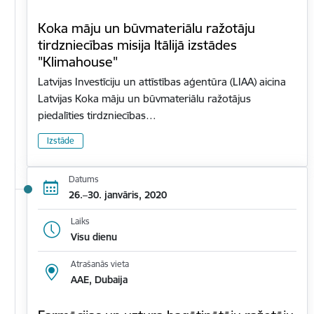
Koka māju un būvmateriālu ražotāju
tirdzniecības misija Itālijā izstādes
"Klimahouse"
Latvijas Investīciju un attīstības aģentūra (LIAA) aicina
Latvijas Koka māju un būvmateriālu ražotājus
piedalīties tirdzniecības…
Izstāde
Datums
26.–30. janvāris, 2020
Laiks
Visu dienu
Atrašanās vieta
AAE, Dubaija