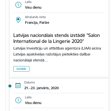
Laiks
Visu dienu
Atrašanās vieta
Francija, Parīze
Latvijas nacionālais stends izstādē "Salon
International de la Lingerie 2020"
Latvijas Investīciju un attīstības aģentūra (LIAA) aicina
Latvijas apakšveļas ražotājus pieteikties dalībai
nacionālajā stendā…
Izstāde
Datums
21.–23. janvāris, 2020
Laiks
Visu dienu