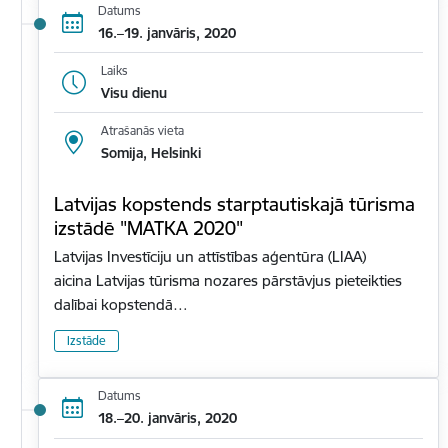
Datums
16.–19. janvāris, 2020
Laiks
Visu dienu
Atrašanās vieta
Somija, Helsinki
Latvijas kopstends starptautiskajā tūrisma
izstādē "MATKA 2020"
Latvijas Investīciju un attīstības aģentūra (LIAA)
aicina Latvijas tūrisma nozares pārstāvjus pieteikties
dalībai kopstendā…
Izstāde
Datums
18.–20. janvāris, 2020