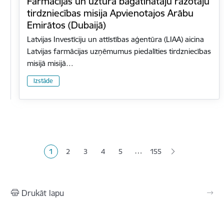
Farmācijas un uztura bagātinātāju ražotāju
tirdzniecības misija Apvienotajos Arābu
Emirātos (Dubaijā)
Latvijas Investīciju un attīstības aģentūra (LIAA) aicina
Latvijas farmācijas uzņēmumus piedalīties tirdzniecības
misijā misijā…
Izstāde
Lapošana
…
1
2
3
4
5
155
Pašreizējā lapa
Lapa
Lapa
Lapa
Lapa
Drukāt lapu