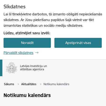
Pāriet uz lapas saturu
Sīkdatnes
Spied
lai meklētu
Enter
Lai šī tīmekļvietne darbotos, tā izmanto obligāti nepieciešamās
sīkdatnes. Ar Jūsu piekrišanu papildus šajā vietnē var tikt
izmantotas statistikas un sociālo mediju sīkdatnes.
Lūdzu, atzīmējiet savu izvēli:
Noraidīt
Apstiprināt visas
Pārvaldīt sīkdatnes
Sākums
Aktualitātes
Notikumu kalendārs
Notikumu kalendārs