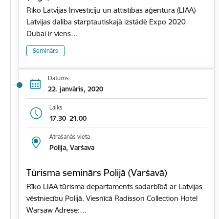
Rīko Latvijas Investīciju un attīstības aģentūra (LIAA)
Latvijas dalība starptautiskajā izstādē Expo 2020
Dubai ir viens…
Seminārs
Datums
22. janvāris, 2020
Laiks
17.30–21.00
Atrašanās vieta
Polija, Varšava
Tūrisma seminārs Polijā (Varšavā)
Rīko LIAA tūrisma departaments sadarbībā ar Latvijas
vēstniecību Polijā. Viesnīcā Radisson Collection Hotel
Warsaw Adrese:…