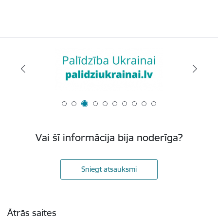
Vai šī informācija bija noderīga?
Sniegt atsauksmi
Kājene
Ātrās saites