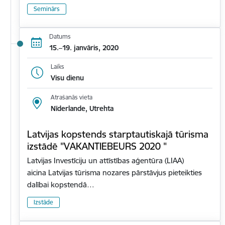
Seminārs
Datums
15.–19. janvāris, 2020
Laiks
Visu dienu
Atrašanās vieta
Nīderlande, Utrehta
Latvijas kopstends starptautiskajā tūrisma
izstādē "VAKANTIEBEURS 2020 "
Latvijas Investīciju un attīstības aģentūra (LIAA)
aicina Latvijas tūrisma nozares pārstāvjus pieteikties
dalībai kopstendā…
Izstāde