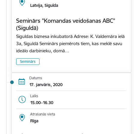
Latvija, Sigulda
Seminārs "Komandas veidošanas ABC"
(Siguldā)
Siguldas biznesa inkubatorā Adrese: K. Valdemāra ielā
3a, Siguldā Seminārs piemērots tiem, kas meklē savu
ideālo darbinieku, domā…
Seminārs
Datums
17. janvāris, 2020
Laiks
15.00–16.30
Atrašanās vieta
Rīga