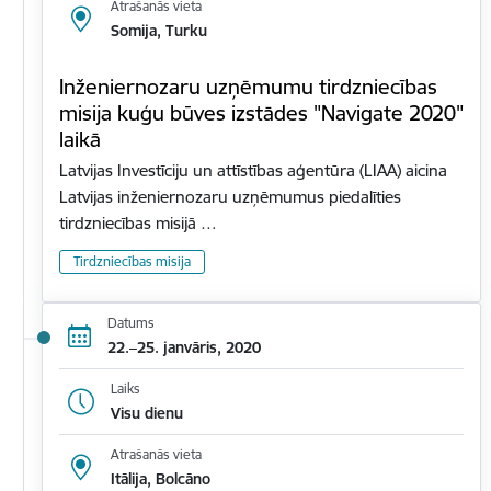
Atrašanās vieta
Somija, Turku
Inženiernozaru uzņēmumu tirdzniecības
misija kuģu būves izstādes "Navigate 2020"
laikā
Latvijas Investīciju un attīstības aģentūra (LIAA) aicina
Latvijas inženiernozaru uzņēmumus piedalīties
tirdzniecības misijā …
Tirdzniecības misija
Datums
22.–25. janvāris, 2020
Laiks
Visu dienu
Atrašanās vieta
Itālija, Bolcāno