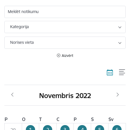
Meklēt notikumu
Kategorija
Norises vieta
Aizvērt
Novembris 2022
P
O
T
C
P
S
Sv
1
2
3
4
5
6
29