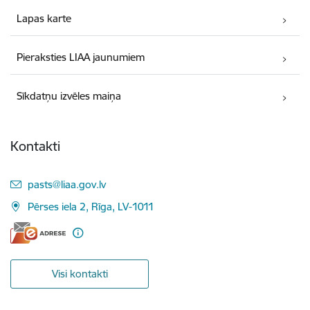
Lapas karte
Pieraksties LIAA jaunumiem
Sīkdatņu izvēles maiņa
Kontakti
E-pasts:
pasts@liaa.gov.lv
Pērses iela 2, Rīga, LV-1011
Visi kontakti