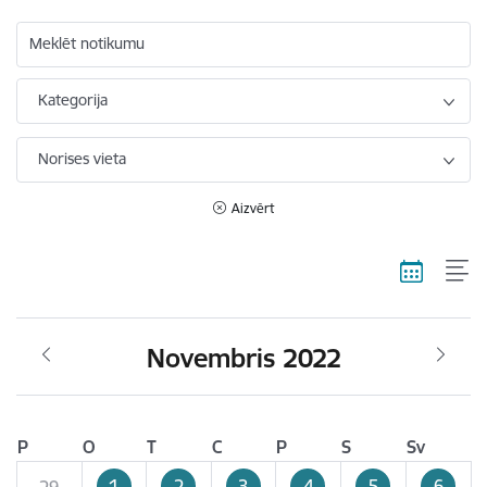
Meklēt notikumu
Kategorija
Norises vieta
Aizvērt
Novembris 2022
P
O
T
C
P
S
Sv
1
2
3
4
5
6
29