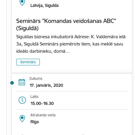
Latvija, Sigulda
Seminārs "Komandas veidošanas ABC"
(Siguldā)
Siguldas biznesa inkubatorā Adrese: K. Valdemāra ielā
3a, Siguldā Seminārs piemērots tiem, kas meklē savu
ideālo darbinieku, domā…
Seminārs
Datums
17. janvāris, 2020
Laiks
15.00–16.30
Atrašanās vieta
Rīga