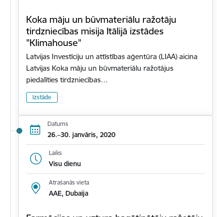
Koka māju un būvmateriālu ražotāju
tirdzniecības misija Itālijā izstādes
"Klimahouse"
Latvijas Investīciju un attīstības aģentūra (LIAA) aicina
Latvijas Koka māju un būvmateriālu ražotājus
piedalīties tirdzniecības…
Izstāde
Datums
26.–30. janvāris, 2020
Laiks
Visu dienu
Atrašanās vieta
AAE, Dubaija