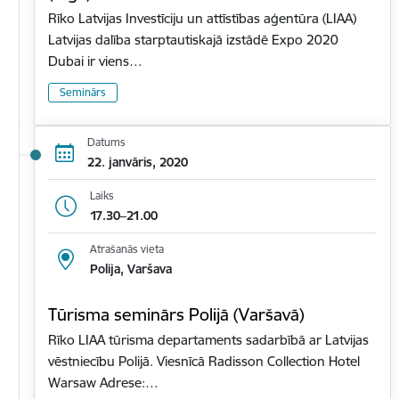
Rīko Latvijas Investīciju un attīstības aģentūra (LIAA)
Latvijas dalība starptautiskajā izstādē Expo 2020
Dubai ir viens…
Seminārs
Datums
22. janvāris, 2020
Laiks
17.30–21.00
Atrašanās vieta
Polija, Varšava
Tūrisma seminārs Polijā (Varšavā)
Rīko LIAA tūrisma departaments sadarbībā ar Latvijas
vēstniecību Polijā. Viesnīcā Radisson Collection Hotel
Warsaw Adrese:…