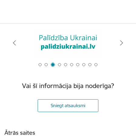
Vai šī informācija bija noderīga?
Sniegt atsauksmi
Kājene
Ātrās saites