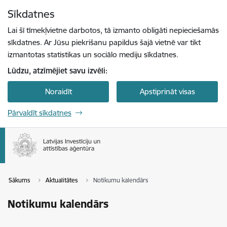
Pāriet uz lapas saturu
Sīkdatnes
Spied
lai meklētu
Enter
Lai šī tīmekļvietne darbotos, tā izmanto obligāti nepieciešamās
sīkdatnes. Ar Jūsu piekrišanu papildus šajā vietnē var tikt
izmantotas statistikas un sociālo mediju sīkdatnes.
Lūdzu, atzīmējiet savu izvēli:
Noraidīt
Apstiprināt visas
Pārvaldīt sīkdatnes
Sākums
Aktualitātes
Notikumu kalendārs
Notikumu kalendārs