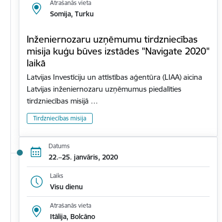
Atrašanās vieta
Somija, Turku
Inženiernozaru uzņēmumu tirdzniecības
misija kuģu būves izstādes "Navigate 2020"
laikā
Latvijas Investīciju un attīstības aģentūra (LIAA) aicina
Latvijas inženiernozaru uzņēmumus piedalīties
tirdzniecības misijā …
Tirdzniecības misija
Datums
22.–25. janvāris, 2020
Laiks
Visu dienu
Atrašanās vieta
Itālija, Bolcāno