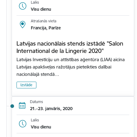
Laiks
Visu dienu
Atrašanās vieta
Francija, Parīze
Latvijas nacionālais stends izstādē "Salon
International de la Lingerie 2020"
Latvijas Investīciju un attīstības aģentūra (LIAA) aicina
Latvijas apakšveļas ražotājus pieteikties dalībai
nacionālajā stendā…
Izstāde
Datums
21.–23. janvāris, 2020
Laiks
Visu dienu