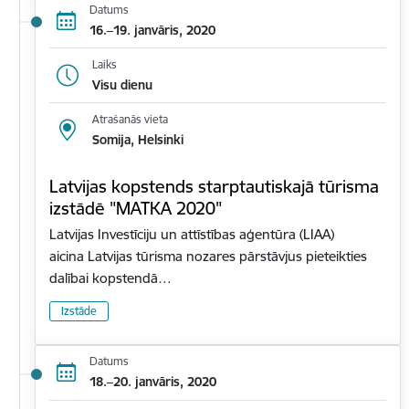
Datums
16.–19. janvāris, 2020
Laiks
Visu dienu
Atrašanās vieta
Somija, Helsinki
Latvijas kopstends starptautiskajā tūrisma
izstādē "MATKA 2020"
Latvijas Investīciju un attīstības aģentūra (LIAA)
aicina Latvijas tūrisma nozares pārstāvjus pieteikties
dalībai kopstendā…
Izstāde
Datums
18.–20. janvāris, 2020