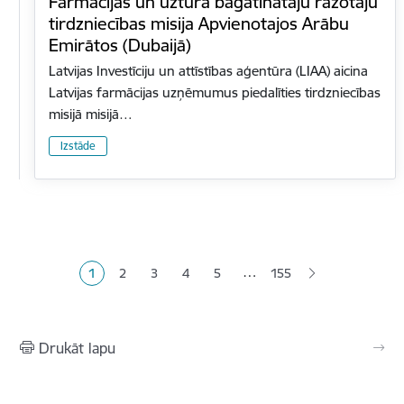
Farmācijas un uztura bagātinātāju ražotāju
tirdzniecības misija Apvienotajos Arābu
Emirātos (Dubaijā)
Latvijas Investīciju un attīstības aģentūra (LIAA) aicina
Latvijas farmācijas uzņēmumus piedalīties tirdzniecības
misijā misijā…
Izstāde
Lapošana
…
1
2
3
4
5
155
Pašreizējā lapa
Lapa
Lapa
Lapa
Lapa
Drukāt lapu