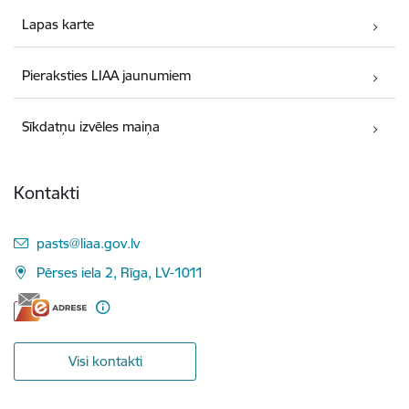
Lapas karte
Pieraksties LIAA jaunumiem
Sīkdatņu izvēles maiņa
Kontakti
E-pasts:
pasts@liaa.gov.lv
Pērses iela 2, Rīga, LV-1011
Visi kontakti