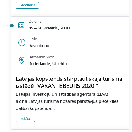
Seminārs
Datums
15.–19. janvāris, 2020
Laiks
Visu dienu
Atrašanās vieta
Nīderlande, Utrehta
Latvijas kopstends starptautiskajā tūrisma
izstādē "VAKANTIEBEURS 2020 "
Latvijas Investīciju un attīstības aģentūra (LIAA)
aicina Latvijas tūrisma nozares pārstāvjus pieteikties
dalībai kopstendā…
Izstāde