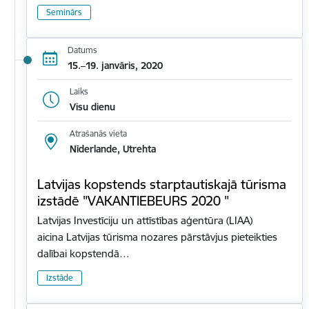
Seminārs
Datums
15.–19. janvāris, 2020
Laiks
Visu dienu
Atrašanās vieta
Nīderlande, Utrehta
Latvijas kopstends starptautiskajā tūrisma
izstādē "VAKANTIEBEURS 2020 "
Latvijas Investīciju un attīstības aģentūra (LIAA)
aicina Latvijas tūrisma nozares pārstāvjus pieteikties
dalībai kopstendā…
Izstāde