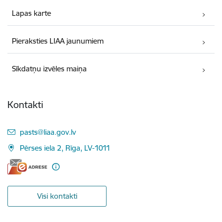
Lapas karte
Pieraksties LIAA jaunumiem
Sīkdatņu izvēles maiņa
Kontakti
E-pasts:
pasts@liaa.gov.lv
Pērses iela 2, Rīga, LV-1011
Visi kontakti