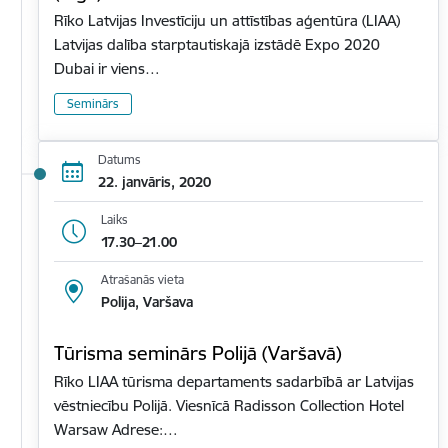
Rīko Latvijas Investīciju un attīstības aģentūra (LIAA)
Latvijas dalība starptautiskajā izstādē Expo 2020
Dubai ir viens…
Seminārs
Datums
22. janvāris, 2020
Laiks
17.30–21.00
Atrašanās vieta
Polija, Varšava
Tūrisma seminārs Polijā (Varšavā)
Rīko LIAA tūrisma departaments sadarbībā ar Latvijas
vēstniecību Polijā. Viesnīcā Radisson Collection Hotel
Warsaw Adrese:…