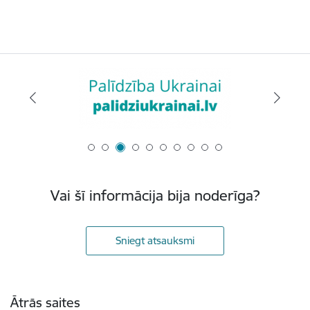
Vai šī informācija bija noderīga?
Sniegt atsauksmi
Kājene
Ātrās saites