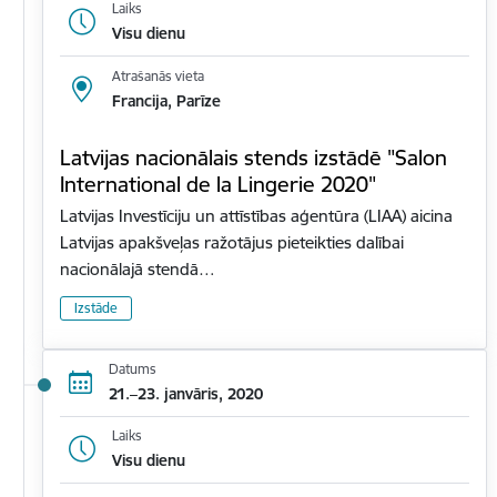
Laiks
Visu dienu
Atrašanās vieta
Francija, Parīze
Latvijas nacionālais stends izstādē "Salon
International de la Lingerie 2020"
Latvijas Investīciju un attīstības aģentūra (LIAA) aicina
Latvijas apakšveļas ražotājus pieteikties dalībai
nacionālajā stendā…
Izstāde
Datums
21.–23. janvāris, 2020
Laiks
Visu dienu