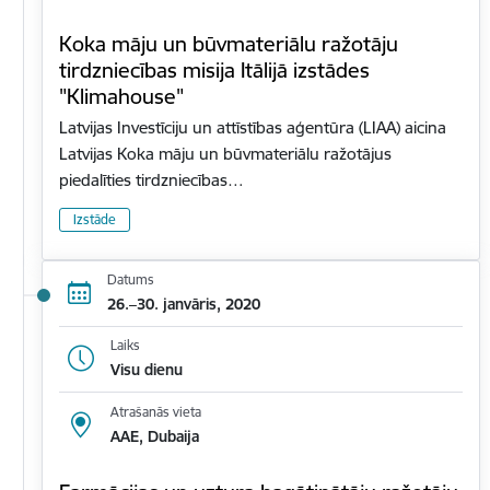
Koka māju un būvmateriālu ražotāju
tirdzniecības misija Itālijā izstādes
"Klimahouse"
Latvijas Investīciju un attīstības aģentūra (LIAA) aicina
Latvijas Koka māju un būvmateriālu ražotājus
piedalīties tirdzniecības…
Izstāde
Datums
26.–30. janvāris, 2020
Laiks
Visu dienu
Atrašanās vieta
AAE, Dubaija