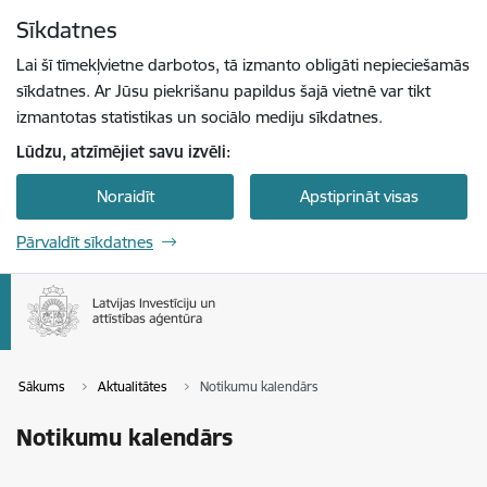
Pāriet uz lapas saturu
Sīkdatnes
Spied
lai meklētu
Enter
Lai šī tīmekļvietne darbotos, tā izmanto obligāti nepieciešamās
sīkdatnes. Ar Jūsu piekrišanu papildus šajā vietnē var tikt
izmantotas statistikas un sociālo mediju sīkdatnes.
Lūdzu, atzīmējiet savu izvēli:
Noraidīt
Apstiprināt visas
Pārvaldīt sīkdatnes
Sākums
Aktualitātes
Notikumu kalendārs
Notikumu kalendārs