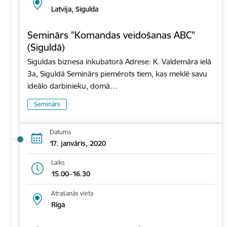
Latvija, Sigulda
Seminārs "Komandas veidošanas ABC"
(Siguldā)
Siguldas biznesa inkubatorā Adrese: K. Valdemāra ielā
3a, Siguldā Seminārs piemērots tiem, kas meklē savu
ideālo darbinieku, domā…
Seminārs
Datums
17. janvāris, 2020
Laiks
15.00–16.30
Atrašanās vieta
Rīga