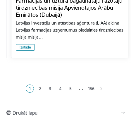
Farmācijas un uztura bagātinātāju ražotāju
tirdzniecības misija Apvienotajos Arābu
Emirātos (Dubaijā)
Latvijas Investīciju un attīstības aģentūra (LIAA) aicina
Latvijas farmācijas uzņēmumus piedalīties tirdzniecības
misijā misijā…
Izstāde
Lapošana
…
1
2
3
4
5
156
Pašreizējā lapa
Lapa
Lapa
Lapa
Lapa
Drukāt lapu