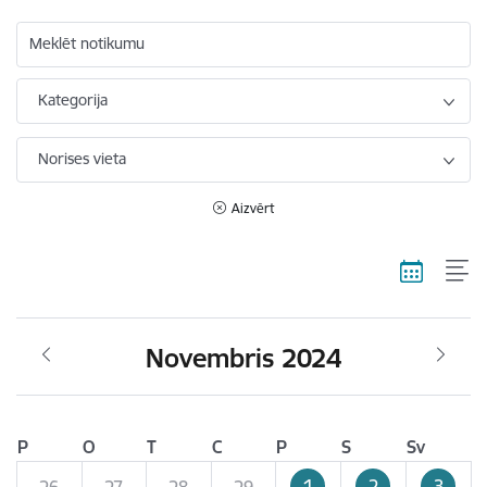
Meklēt notikumu
Kategorija
Norises vieta
Aizvērt
Novembris 2024
P
O
T
C
P
S
Sv
1
2
3
26
27
28
29