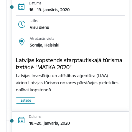
Datums
16.–19. janvāris, 2020
Laiks
Visu dienu
Atrašanās vieta
Somija, Helsinki
Latvijas kopstends starptautiskajā tūrisma
izstādē "MATKA 2020"
Latvijas Investīciju un attīstības aģentūra (LIAA)
aicina Latvijas tūrisma nozares pārstāvjus pieteikties
dalībai kopstendā…
Izstāde
Datums
18.–20. janvāris, 2020