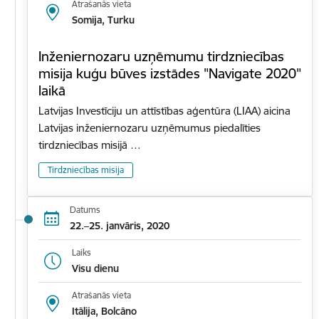
Atrašanās vieta
Somija, Turku
Inženiernozaru uzņēmumu tirdzniecības
misija kuģu būves izstādes "Navigate 2020"
laikā
Latvijas Investīciju un attīstības aģentūra (LIAA) aicina
Latvijas inženiernozaru uzņēmumus piedalīties
tirdzniecības misijā …
Tirdzniecības misija
Datums
22.–25. janvāris, 2020
Laiks
Visu dienu
Atrašanās vieta
Itālija, Bolcāno