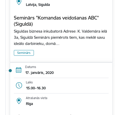
Latvija, Sigulda
Seminārs "Komandas veidošanas ABC"
(Siguldā)
Siguldas biznesa inkubatorā Adrese: K. Valdemāra ielā
3a, Siguldā Seminārs piemērots tiem, kas meklē savu
ideālo darbinieku, domā…
Seminārs
Datums
17. janvāris, 2020
Laiks
15.00–16.30
Atrašanās vieta
Rīga