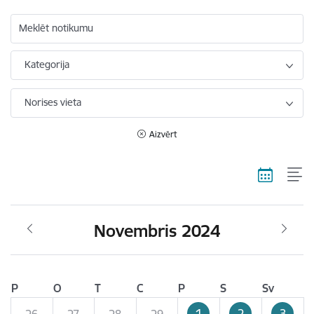
Meklēt notikumu
Kategorija
Norises vieta
Aizvērt
Novembris 2024
P
O
T
C
P
S
Sv
1
2
3
26
27
28
29