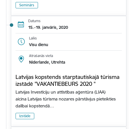
Seminārs
Datums
15.–19. janvāris, 2020
Laiks
Visu dienu
Atrašanās vieta
Nīderlande, Utrehta
Latvijas kopstends starptautiskajā tūrisma
izstādē "VAKANTIEBEURS 2020 "
Latvijas Investīciju un attīstības aģentūra (LIAA)
aicina Latvijas tūrisma nozares pārstāvjus pieteikties
dalībai kopstendā…
Izstāde