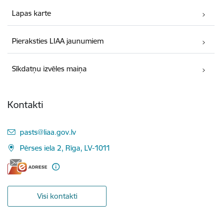
Lapas karte
Pieraksties LIAA jaunumiem
Sīkdatņu izvēles maiņa
Kontakti
E-pasts:
pasts@liaa.gov.lv
Pērses iela 2, Rīga, LV-1011
Visi kontakti