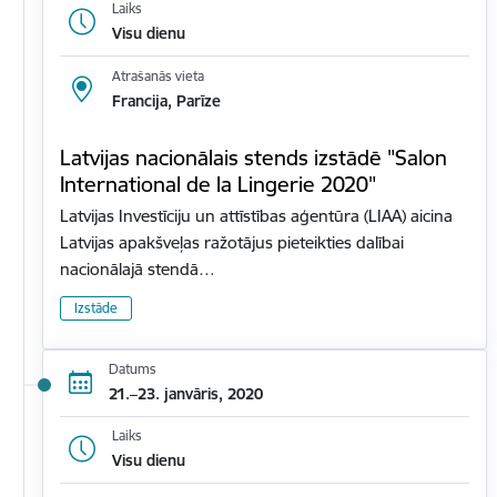
Laiks
Visu dienu
Atrašanās vieta
Francija, Parīze
Latvijas nacionālais stends izstādē "Salon
International de la Lingerie 2020"
Latvijas Investīciju un attīstības aģentūra (LIAA) aicina
Latvijas apakšveļas ražotājus pieteikties dalībai
nacionālajā stendā…
Izstāde
Datums
21.–23. janvāris, 2020
Laiks
Visu dienu