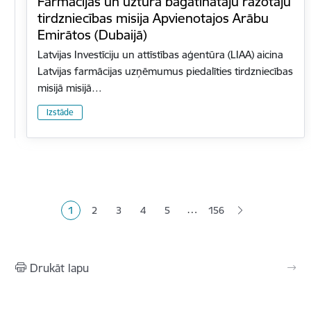
Farmācijas un uztura bagātinātāju ražotāju
tirdzniecības misija Apvienotajos Arābu
Emirātos (Dubaijā)
Latvijas Investīciju un attīstības aģentūra (LIAA) aicina
Latvijas farmācijas uzņēmumus piedalīties tirdzniecības
misijā misijā…
Izstāde
Lapošana
…
1
2
3
4
5
156
Pašreizējā lapa
Lapa
Lapa
Lapa
Lapa
Drukāt lapu