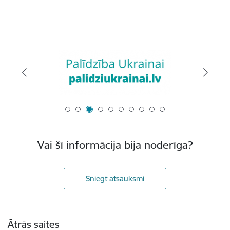
Vai šī informācija bija noderīga?
Sniegt atsauksmi
Kājene
Ātrās saites