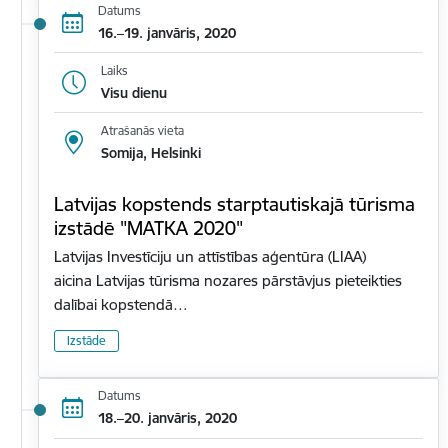
Datums
16.–19. janvāris, 2020
Laiks
Visu dienu
Atrašanās vieta
Somija, Helsinki
Latvijas kopstends starptautiskajā tūrisma
izstādē "MATKA 2020"
Latvijas Investīciju un attīstības aģentūra (LIAA)
aicina Latvijas tūrisma nozares pārstāvjus pieteikties
dalībai kopstendā…
Izstāde
Datums
18.–20. janvāris, 2020