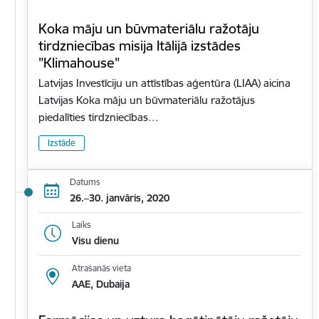
Koka māju un būvmateriālu ražotāju
tirdzniecības misija Itālijā izstādes
"Klimahouse"
Latvijas Investīciju un attīstības aģentūra (LIAA) aicina
Latvijas Koka māju un būvmateriālu ražotājus
piedalīties tirdzniecības…
Izstāde
Datums
26.–30. janvāris, 2020
Laiks
Visu dienu
Atrašanās vieta
AAE, Dubaija