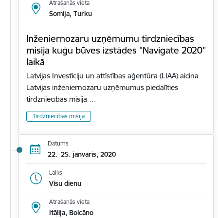
Atrašanās vieta
Somija, Turku
Inženiernozaru uzņēmumu tirdzniecības
misija kuģu būves izstādes "Navigate 2020"
laikā
Latvijas Investīciju un attīstības aģentūra (LIAA) aicina
Latvijas inženiernozaru uzņēmumus piedalīties
tirdzniecības misijā …
Tirdzniecības misija
Datums
22.–25. janvāris, 2020
Laiks
Visu dienu
Atrašanās vieta
Itālija, Bolcāno