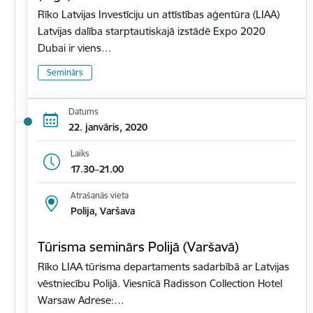
Rīko Latvijas Investīciju un attīstības aģentūra (LIAA)
Latvijas dalība starptautiskajā izstādē Expo 2020
Dubai ir viens…
Seminārs
Datums
22. janvāris, 2020
Laiks
17.30–21.00
Atrašanās vieta
Polija, Varšava
Tūrisma seminārs Polijā (Varšavā)
Rīko LIAA tūrisma departaments sadarbībā ar Latvijas
vēstniecību Polijā. Viesnīcā Radisson Collection Hotel
Warsaw Adrese:…