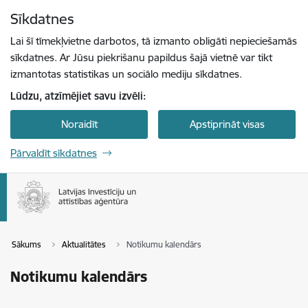
Pāriet uz lapas saturu
Sīkdatnes
Spied
lai meklētu
Enter
Lai šī tīmekļvietne darbotos, tā izmanto obligāti nepieciešamās
sīkdatnes. Ar Jūsu piekrišanu papildus šajā vietnē var tikt
izmantotas statistikas un sociālo mediju sīkdatnes.
Lūdzu, atzīmējiet savu izvēli:
Noraidīt
Apstiprināt visas
Pārvaldīt sīkdatnes
Sākums
Aktualitātes
Notikumu kalendārs
Notikumu kalendārs