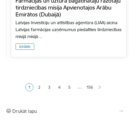
Farmācijas un uztura bagātinātāju ražotāju
tirdzniecības misija Apvienotajos Arābu
Emirātos (Dubaijā)
Latvijas Investīciju un attīstības aģentūra (LIAA) aicina
Latvijas farmācijas uzņēmumus piedalīties tirdzniecības
misijā misijā…
Izstāde
Lapošana
…
1
2
3
4
5
156
Pašreizējā lapa
Lapa
Lapa
Lapa
Lapa
Drukāt lapu