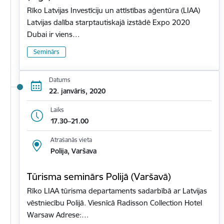
Rīko Latvijas Investīciju un attīstības aģentūra (LIAA)
Latvijas dalība starptautiskajā izstādē Expo 2020
Dubai ir viens…
Seminārs
Datums
22. janvāris, 2020
Laiks
17.30–21.00
Atrašanās vieta
Polija, Varšava
Tūrisma seminārs Polijā (Varšavā)
Rīko LIAA tūrisma departaments sadarbībā ar Latvijas
vēstniecību Polijā. Viesnīcā Radisson Collection Hotel
Warsaw Adrese:…