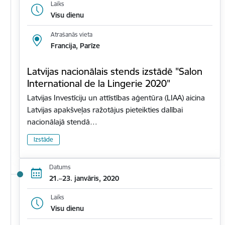
Laiks
Visu dienu
Atrašanās vieta
Francija, Parīze
Latvijas nacionālais stends izstādē "Salon
International de la Lingerie 2020"
Latvijas Investīciju un attīstības aģentūra (LIAA) aicina
Latvijas apakšveļas ražotājus pieteikties dalībai
nacionālajā stendā…
Izstāde
Datums
21.–23. janvāris, 2020
Laiks
Visu dienu