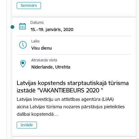
Seminārs
Datums
15.–19. janvāris, 2020
Laiks
Visu dienu
Atrašanās vieta
Nīderlande, Utrehta
Latvijas kopstends starptautiskajā tūrisma
izstādē "VAKANTIEBEURS 2020 "
Latvijas Investīciju un attīstības aģentūra (LIAA)
aicina Latvijas tūrisma nozares pārstāvjus pieteikties
dalībai kopstendā…
Izstāde