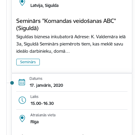
Latvija, Sigulda
Seminārs "Komandas veidošanas ABC"
(Siguldā)
Siguldas biznesa inkubatorā Adrese: K. Valdemāra ielā
3a, Siguldā Seminārs piemērots tiem, kas meklē savu
ideālo darbinieku, domā…
Seminārs
Datums
17. janvāris, 2020
Laiks
15.00–16.30
Atrašanās vieta
Rīga