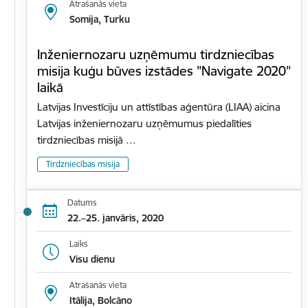
Atrašanās vieta
Somija, Turku
Inženiernozaru uzņēmumu tirdzniecības
misija kuģu būves izstādes "Navigate 2020"
laikā
Latvijas Investīciju un attīstības aģentūra (LIAA) aicina
Latvijas inženiernozaru uzņēmumus piedalīties
tirdzniecības misijā …
Tirdzniecības misija
Datums
22.–25. janvāris, 2020
Laiks
Visu dienu
Atrašanās vieta
Itālija, Bolcāno