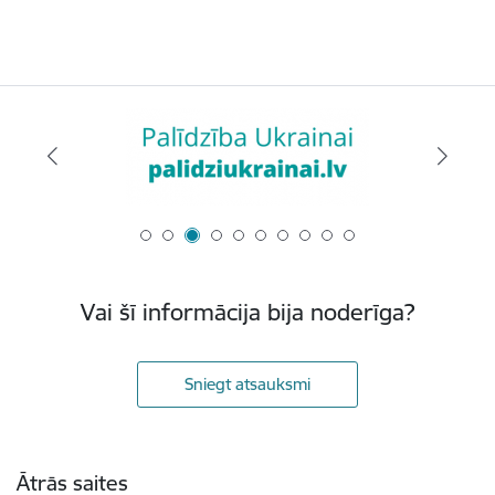
Vai šī informācija bija noderīga?
Sniegt atsauksmi
Kājene
Ātrās saites