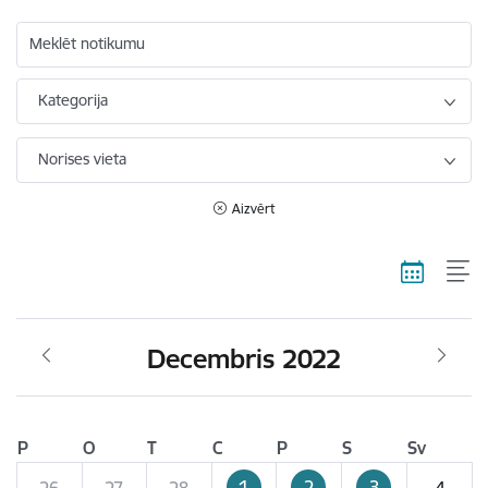
Meklēt notikumu
Kategorija
Norises vieta
Aizvērt
Decembris 2022
P
O
T
C
P
S
Sv
1
2
3
26
27
28
4