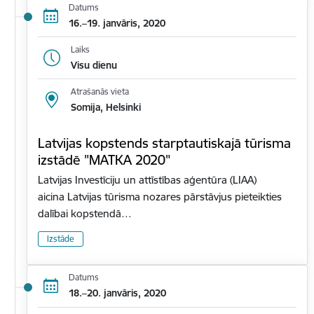
Datums
16.–19. janvāris, 2020
Laiks
Visu dienu
Atrašanās vieta
Somija, Helsinki
Latvijas kopstends starptautiskajā tūrisma
izstādē "MATKA 2020"
Latvijas Investīciju un attīstības aģentūra (LIAA)
aicina Latvijas tūrisma nozares pārstāvjus pieteikties
dalībai kopstendā…
Izstāde
Datums
18.–20. janvāris, 2020