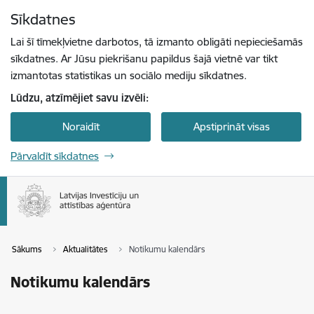
Pāriet uz lapas saturu
Sīkdatnes
Spied
lai meklētu
Enter
Lai šī tīmekļvietne darbotos, tā izmanto obligāti nepieciešamās
sīkdatnes. Ar Jūsu piekrišanu papildus šajā vietnē var tikt
izmantotas statistikas un sociālo mediju sīkdatnes.
Lūdzu, atzīmējiet savu izvēli:
Noraidīt
Apstiprināt visas
Pārvaldīt sīkdatnes
Sākums
Aktualitātes
Notikumu kalendārs
Notikumu kalendārs