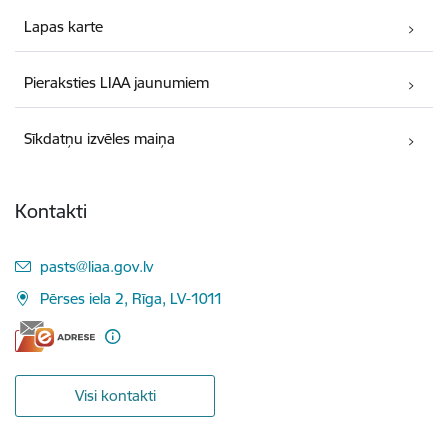
Lapas karte
Pieraksties LIAA jaunumiem
Sīkdatņu izvēles maiņa
Kontakti
E-pasts:
pasts@liaa.gov.lv
Pērses iela 2, Rīga, LV-1011
Visi kontakti