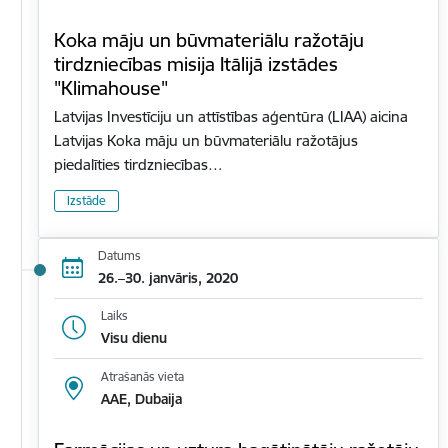
Koka māju un būvmateriālu ražotāju
tirdzniecības misija Itālijā izstādes
"Klimahouse"
Latvijas Investīciju un attīstības aģentūra (LIAA) aicina
Latvijas Koka māju un būvmateriālu ražotājus
piedalīties tirdzniecības…
Izstāde
Datums
26.–30. janvāris, 2020
Laiks
Visu dienu
Atrašanās vieta
AAE, Dubaija