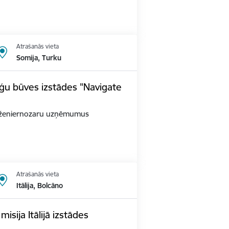
Atrašanās vieta
Somija, Turku
ģu būves izstādes "Navigate
as inženiernozaru uzņēmumus
Atrašanās vieta
Itālija, Bolcāno
sija Itālijā izstādes