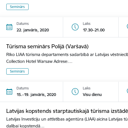
Seminārs
Datums
Laiks
22. janvāris, 2020
17.30–21.00
Tūrisma seminārs Polijā (Varšavā)
Rīko LIAA tūrisma departaments sadarbībā ar Latvijas vēstniecīb
Collection Hotel Warsaw Adrese:…
Seminārs
Datums
Laiks
15.–19. janvāris, 2020
Visu dienu
Latvijas kopstends starptautiskajā tūrisma izst
Latvijas Investīciju un attīstības aģentūra (LIAA) aicina Latvijas 
dalībai kopstendā…