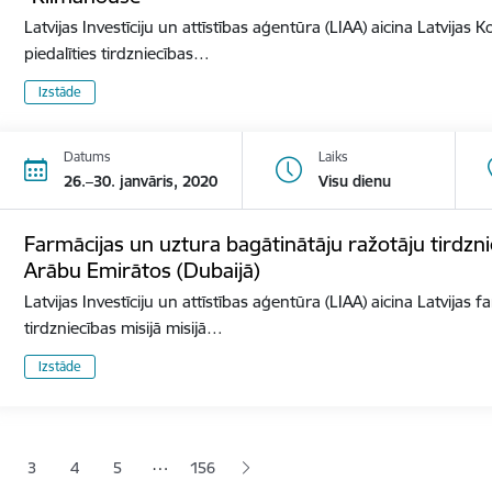
Latvijas Investīciju un attīstības aģentūra (LIAA) aicina Latvija
piedalīties tirdzniecības…
Izstāde
Datums
Laiks
26.–30. janvāris, 2020
Visu dienu
Farmācijas un uztura bagātinātāju ražotāju tirdzni
Arābu Emirātos (Dubaijā)
Latvijas Investīciju un attīstības aģentūra (LIAA) aicina Latvijas
tirdzniecības misijā misijā…
Izstāde
ana
…
3
4
5
156
jā lapa
pa
Lapa
Lapa
Lapa