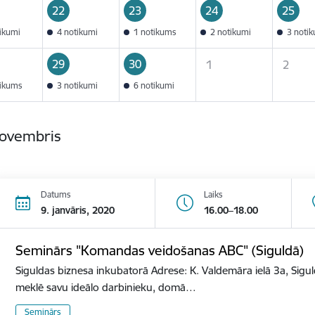
22
23
24
25
tikumi
4 notikumi
1 notikums
2 notikumi
3 noti
29
30
1
2
tikums
3 notikumi
6 notikumi
novembris
Datums
Laiks
9. janvāris, 2020
16.00–18.00
Seminārs "Komandas veidošanas ABC" (Siguldā)
Siguldas biznesa inkubatorā Adrese: K. Valdemāra ielā 3a, Sigu
meklē savu ideālo darbinieku, domā…
Seminārs