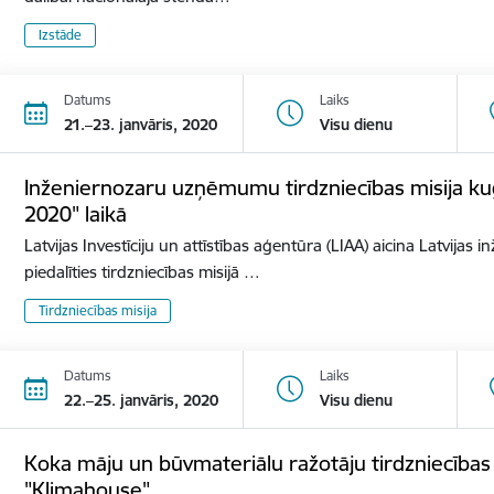
Izstāde
Datums
Laiks
21.–23. janvāris, 2020
Visu dienu
Inženiernozaru uzņēmumu tirdzniecības misija ku
2020" laikā
Latvijas Investīciju un attīstības aģentūra (LIAA) aicina Latvij
piedalīties tirdzniecības misijā …
Tirdzniecības misija
Datums
Laiks
22.–25. janvāris, 2020
Visu dienu
Koka māju un būvmateriālu ražotāju tirdzniecības mi
"Klimahouse"