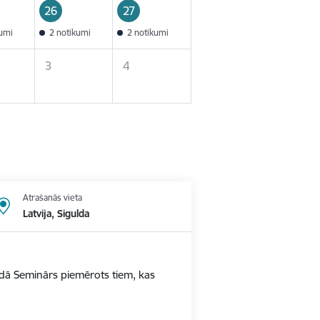
26
27
kumi
2 notikumi
2 notikumi
3
4
Atrašanās vieta
Latvija, Sigulda
ldā Seminārs piemērots tiem, kas