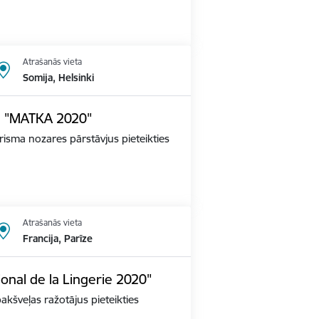
Atrašanās vieta
Somija, Helsinki
dē "MATKA 2020"
tūrisma nozares pārstāvjus pieteikties
Atrašanās vieta
Francija, Parīze
ional de la Lingerie 2020"
apakšveļas ražotājus pieteikties