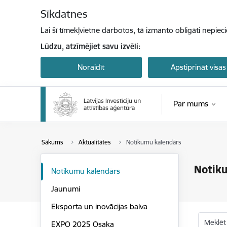
Pāriet uz lapas saturu
Sīkdatnes
Lai šī tīmekļvietne darbotos, tā izmanto obligāti nepiec
Lūdzu, atzīmējiet savu izvēli:
Noraidīt
Apstiprināt visas
Par mums
Sākums
Aktualitātes
Notikumu kalendārs
Notik
Notikumu kalendārs
Jaunumi
Eksporta un inovācijas balva
Meklēt
EXPO 2025 Osaka