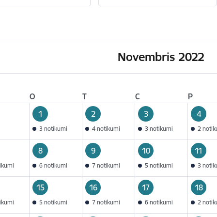
Novembris 2022
O
T
C
P
1
2
3
4
3 notikumi
4 notikumi
3 notikumi
2 noti
8
9
10
11
tikumi
6 notikumi
7 notikumi
5 notikumi
3 noti
15
16
17
18
tikumi
5 notikumi
7 notikumi
6 notikumi
2 noti