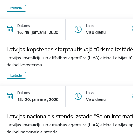
Izstāde
Datums
Laiks
16.–19. janvāris, 2020
Visu dienu
Latvijas kopstends starptautiskajā tūrisma izstā
Latvijas Investīciju un attīstības aģentūra (LIAA) aicina Latvijas 
dalībai kopstendā…
Izstāde
Datums
Laiks
18.–20. janvāris, 2020
Visu dienu
Latvijas nacionālais stends izstādē "Salon Internat
Latvijas Investīciju un attīstības aģentūra (LIAA) aicina Latvijas 
dalībai nacionālajā stendā…