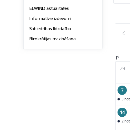
ELWIND aktualitātes
Informatīvie izdevumi
Sabiedrības līdzdalība
Birokrātijas mazināšana
P
29
7
3 no
14
2 no