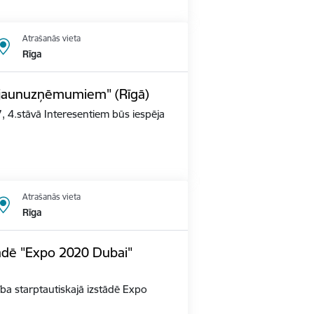
Atrašanās vieta
Rīga
s jaunuzņēmumiem" (Rīgā)
, 4.stāvā Interesentiem būs iespēja
Atrašanās vieta
Rīga
tādē "Expo 2020 Dubai"
alība starptautiskajā izstādē Expo