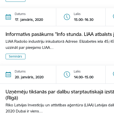
Datums
Laiks
17. janvāris, 2020
15.00–16.30
Informatīvs pasākums "Info stunda. LIAA atbalst
LIAA Radošo industriju inkubatorā Adrese: Elizabetes iela 45/47
uzzināt par pieejamo LIAA…
Seminārs
Datums
Laiks
20. janvāris, 2020
14.00–15.00
Uzņēmēju tikšanās par dalību starptautiskajā izs
(Rīgā)
Rīko Latvijas Investīciju un attīstības aģentūra (LIAA) Latvijas d
2020 Dubai ir viens…