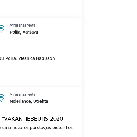
Atrašanās vieta
Polija, Varšava
u Polijā. Viesnīcā Radisson
Atrašanās vieta
Nīderlande, Utrehta
ādē "VAKANTIEBEURS 2020 "
tūrisma nozares pārstāvjus pieteikties