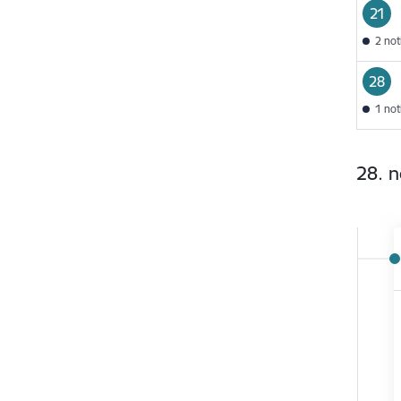
21
2 no
28
1 no
28. 