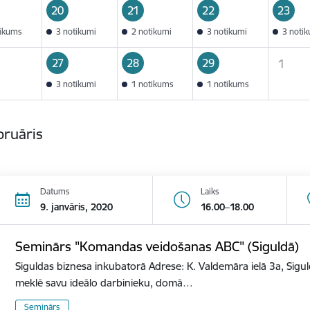
20
21
22
23
tikums
3 notikumi
2 notikumi
3 notikumi
3 noti
27
28
29
1
3 notikumi
1 notikums
1 notikums
bruāris
Datums
Laiks
9. janvāris, 2020
16.00–18.00
Seminārs "Komandas veidošanas ABC" (Siguldā)
Siguldas biznesa inkubatorā Adrese: K. Valdemāra ielā 3a, Sigu
meklē savu ideālo darbinieku, domā…
Seminārs