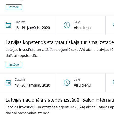
Izstāde
Datums
Laiks
16.–19. janvāris, 2020
Visu dienu
Latvijas kopstends starptautiskajā tūrisma izstā
Latvijas Investīciju un attīstības aģentūra (LIAA) aicina Latvijas 
dalībai kopstendā…
Izstāde
Datums
Laiks
18.–20. janvāris, 2020
Visu dienu
Latvijas nacionālais stends izstādē "Salon Internat
Latvijas Investīciju un attīstības aģentūra (LIAA) aicina Latvijas 
dalībai nacionālajā stendā…