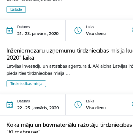
Izstāde
Datums
Laiks
21.–23. janvāris, 2020
Visu dienu
Inženiernozaru uzņēmumu tirdzniecības misija ku
2020" laikā
Latvijas Investīciju un attīstības aģentūra (LIAA) aicina Latvij
piedalīties tirdzniecības misijā …
Tirdzniecības misija
Datums
Laiks
22.–25. janvāris, 2020
Visu dienu
Koka māju un būvmateriālu ražotāju tirdzniecības mi
"Klimahouse"