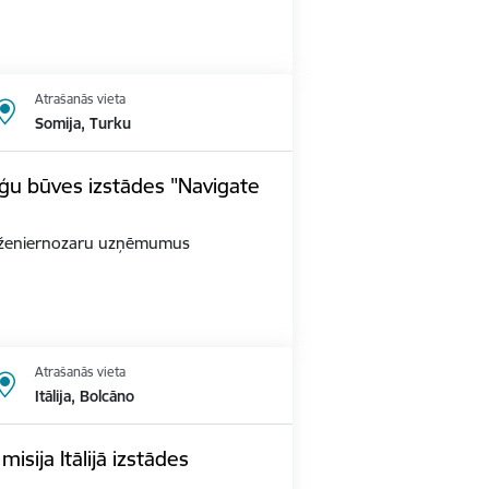
Atrašanās vieta
Somija, Turku
ģu būves izstādes "Navigate
as inženiernozaru uzņēmumus
Atrašanās vieta
Itālija, Bolcāno
sija Itālijā izstādes