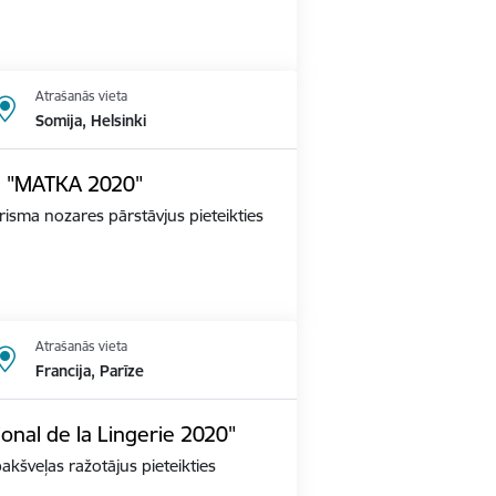
Atrašanās vieta
Somija, Helsinki
dē "MATKA 2020"
tūrisma nozares pārstāvjus pieteikties
Atrašanās vieta
Francija, Parīze
ional de la Lingerie 2020"
apakšveļas ražotājus pieteikties