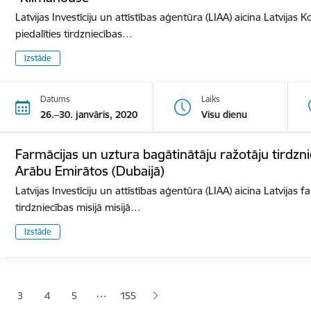
Latvijas Investīciju un attīstības aģentūra (LIAA) aicina Latvija
piedalīties tirdzniecības…
Izstāde
Datums
Laiks
26.–30. janvāris, 2020
Visu dienu
Farmācijas un uztura bagātinātāju ražotāju tirdzni
Arābu Emirātos (Dubaijā)
Latvijas Investīciju un attīstības aģentūra (LIAA) aicina Latvijas
tirdzniecības misijā misijā…
Izstāde
ana
…
3
4
5
155
jā lapa
pa
Lapa
Lapa
Lapa