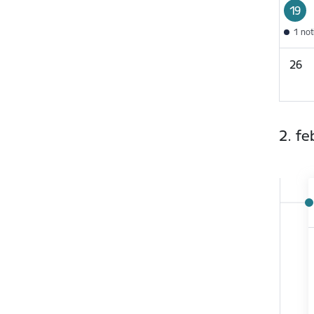
19
1 no
26
2. fe