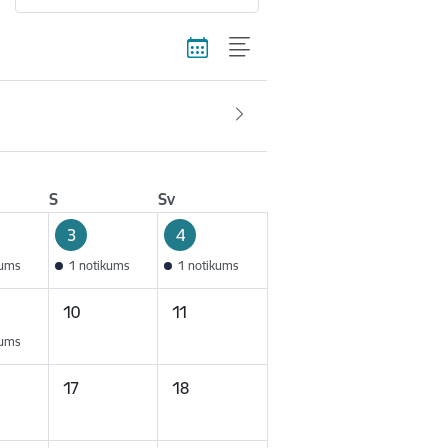
S
Sv
3
4
kums
1 notikums
1 notikums
10
11
kums
17
18