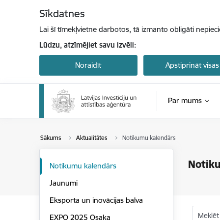
Pāriet uz lapas saturu
Sīkdatnes
Lai šī tīmekļvietne darbotos, tā izmanto obligāti nepiec
Lūdzu, atzīmējiet savu izvēli:
Noraidīt
Apstiprināt visas
Par mums
Sākums
Aktualitātes
Notikumu kalendārs
Notik
Notikumu kalendārs
Jaunumi
Eksporta un inovācijas balva
Meklēt
EXPO 2025 Osaka