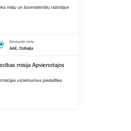
s Koka māju un būvmateriālu ražotājus
Atrašanās vieta
AAE, Dubaija
ecības misija Apvienotajos
 farmācijas uzņēmumus piedalīties