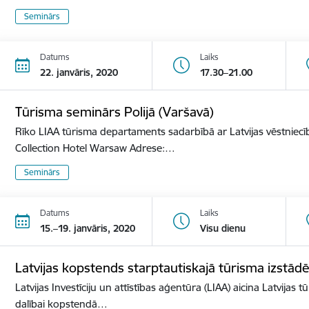
Seminārs
Datums
Laiks
22. janvāris, 2020
17.30–21.00
Tūrisma seminārs Polijā (Varšavā)
Rīko LIAA tūrisma departaments sadarbībā ar Latvijas vēstniecīb
Collection Hotel Warsaw Adrese:…
Seminārs
Datums
Laiks
15.–19. janvāris, 2020
Visu dienu
Latvijas kopstends starptautiskajā tūrisma izst
Latvijas Investīciju un attīstības aģentūra (LIAA) aicina Latvijas 
dalībai kopstendā…