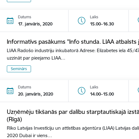
Datums
Laiks
17. janvāris, 2020
15.00–16.30
Informatīvs pasākums "Info stunda. LIAA atbalst
LIAA Radošo industriju inkubatorā Adrese: Elizabetes iela 45/47
uzzināt par pieejamo LIAA…
Seminārs
Datums
Laiks
20. janvāris, 2020
14.00–15.00
Uzņēmēju tikšanās par dalību starptautiskajā izs
(Rīgā)
Rīko Latvijas Investīciju un attīstības aģentūra (LIAA) Latvijas d
2020 Dubai ir viens…