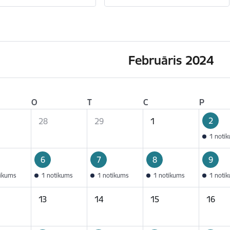
Februāris 2024
O
T
C
P
2
28
29
1
1 noti
6
7
8
9
tikums
1 notikums
1 notikums
1 notikums
1 noti
13
14
15
16