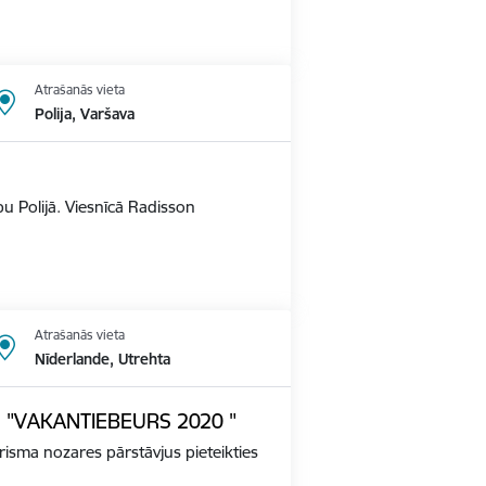
Atrašanās vieta
Polija, Varšava
u Polijā. Viesnīcā Radisson
Atrašanās vieta
Nīderlande, Utrehta
ādē "VAKANTIEBEURS 2020 "
tūrisma nozares pārstāvjus pieteikties