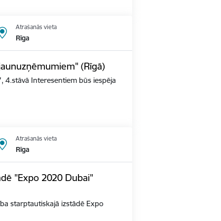
Atrašanās vieta
Rīga
s jaunuzņēmumiem" (Rīgā)
, 4.stāvā Interesentiem būs iespēja
Atrašanās vieta
Rīga
tādē "Expo 2020 Dubai"
alība starptautiskajā izstādē Expo