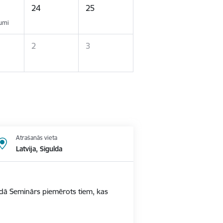
24
25
kumi
2
3
Atrašanās vieta
Latvija, Sigulda
ldā Seminārs piemērots tiem, kas