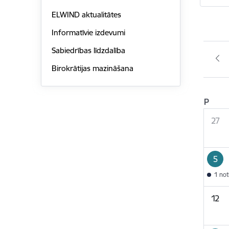
ELWIND aktualitātes
Informatīvie izdevumi
Sabiedrības līdzdalība
Birokrātijas mazināšana
P
27
5
1 no
12