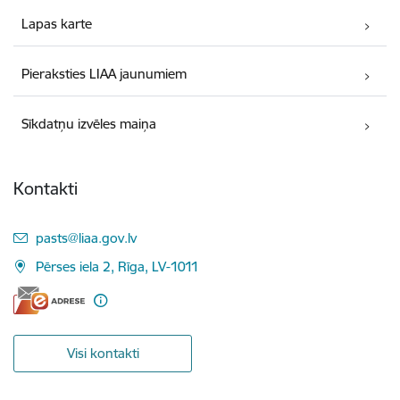
Lapas karte
Pieraksties LIAA jaunumiem
Sīkdatņu izvēles maiņa
Kontakti
E-pasts:
pasts@liaa.gov.lv
Pērses iela 2, Rīga, LV-1011
Visi kontakti