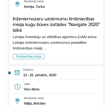
Atrašanās vieta
Somija, Turku
Inženiernozaru uzņēmumu tirdzniecības
misija kuģu būves izstādes "Navigate 2020"
laikā
Latvijas Investīciju un attīstības aģentūra (LIAA) aicina
Latvijas inženiernozaru uzņēmumus piedalīties
tirdzniecības misijā …
Tirdzniecības misija
Datums
22.–25. janvāris, 2020
Laiks
Visu dienu
Atrašanās vieta
Itālija, Bolcāno