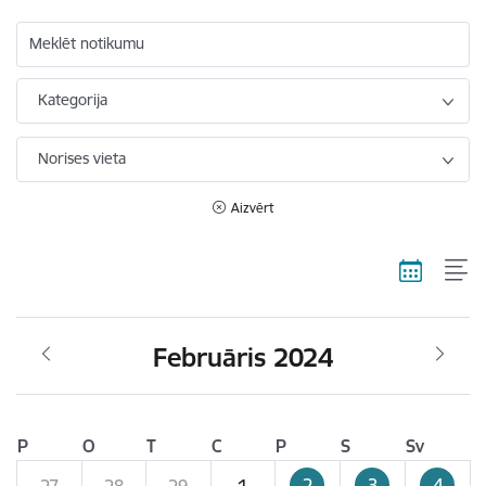
Meklēt notikumu
Kategorija
Norises vieta
Aizvērt
Februāris 2024
P
O
T
C
P
S
Sv
2
3
4
27
28
29
1