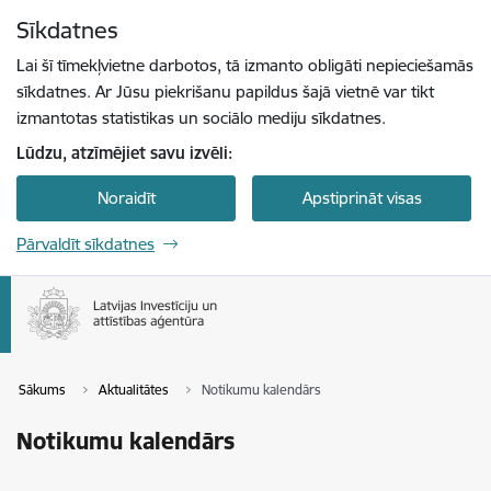
Pāriet uz lapas saturu
Sīkdatnes
Spied
lai meklētu
Enter
Lai šī tīmekļvietne darbotos, tā izmanto obligāti nepieciešamās
sīkdatnes. Ar Jūsu piekrišanu papildus šajā vietnē var tikt
izmantotas statistikas un sociālo mediju sīkdatnes.
Lūdzu, atzīmējiet savu izvēli:
Noraidīt
Apstiprināt visas
Pārvaldīt sīkdatnes
Sākums
Aktualitātes
Notikumu kalendārs
Notikumu kalendārs