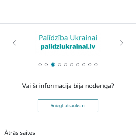
Vai šī informācija bija noderīga?
Sniegt atsauksmi
Kājene
Ātrās saites