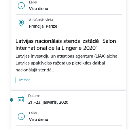
Laiks
Visu dienu
Atrašanās vieta
Francija, Parīze
Latvijas nacionālais stends izstādē "Salon
International de la Lingerie 2020"
Latvijas Investīciju un attīstības aģentūra (LIAA) aicina
Latvijas apakšveļas ražotājus pieteikties dalībai
nacionālajā stendā…
Izstāde
Datums
21.–23. janvāris, 2020
Laiks
Visu dienu