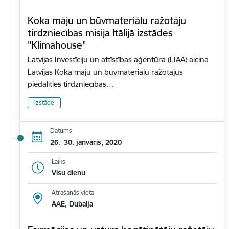
Koka māju un būvmateriālu ražotāju
tirdzniecības misija Itālijā izstādes
"Klimahouse"
Latvijas Investīciju un attīstības aģentūra (LIAA) aicina
Latvijas Koka māju un būvmateriālu ražotājus
piedalīties tirdzniecības…
Izstāde
Datums
26.–30. janvāris, 2020
Laiks
Visu dienu
Atrašanās vieta
AAE, Dubaija