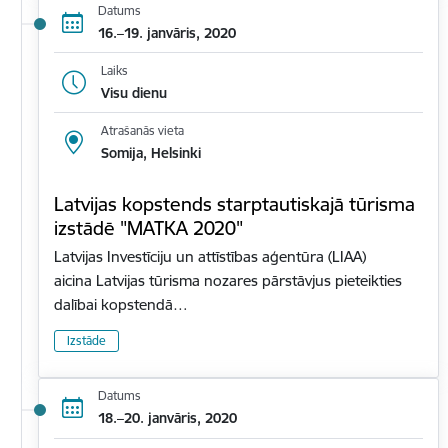
Datums
16.–19. janvāris, 2020
Laiks
Visu dienu
Atrašanās vieta
Somija, Helsinki
Latvijas kopstends starptautiskajā tūrisma
izstādē "MATKA 2020"
Latvijas Investīciju un attīstības aģentūra (LIAA)
aicina Latvijas tūrisma nozares pārstāvjus pieteikties
dalībai kopstendā…
Izstāde
Datums
18.–20. janvāris, 2020