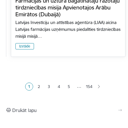
Farmācijas un uztura bagātinātāju ražotāju
tirdzniecības misija Apvienotajos Arābu
Emirātos (Dubaijā)
Latvijas Investīciju un attīstības aģentūra (LIAA) aicina
Latvijas farmācijas uzņēmumus piedalīties tirdzniecības
misijā misijā…
Izstāde
Lapošana
…
1
2
3
4
5
154
Pašreizējā lapa
Lapa
Lapa
Lapa
Lapa
Drukāt lapu