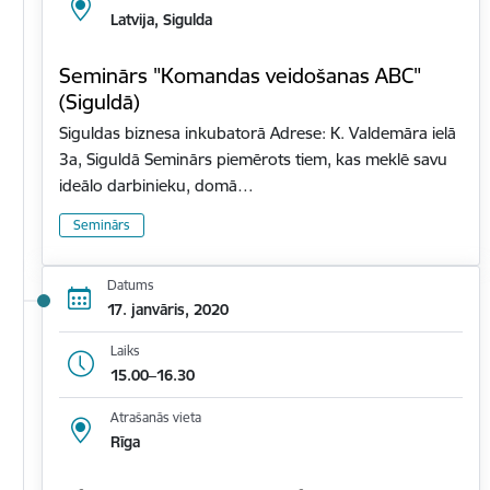
Latvija, Sigulda
Seminārs "Komandas veidošanas ABC"
(Siguldā)
Siguldas biznesa inkubatorā Adrese: K. Valdemāra ielā
3a, Siguldā Seminārs piemērots tiem, kas meklē savu
ideālo darbinieku, domā…
Seminārs
Datums
17. janvāris, 2020
Laiks
15.00–16.30
Atrašanās vieta
Rīga