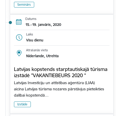
Seminārs
Datums
15.–19. janvāris, 2020
Laiks
Visu dienu
Atrašanās vieta
Nīderlande, Utrehta
Latvijas kopstends starptautiskajā tūrisma
izstādē "VAKANTIEBEURS 2020 "
Latvijas Investīciju un attīstības aģentūra (LIAA)
aicina Latvijas tūrisma nozares pārstāvjus pieteikties
dalībai kopstendā…
Izstāde