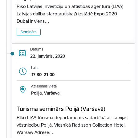
Rīko Latvijas Investīciju un attīstības aģentūra (LIAA)
Latvijas dalība starptautiskajā izstādē Expo 2020
Dubai ir viens…
Seminārs
Datums
22. janvāris, 2020
Laiks
17.30–21.00
Atrašanās vieta
Polija, Varšava
Tūrisma seminārs Polijā (Varšavā)
Rīko LIAA tūrisma departaments sadarbībā ar Latvijas
vēstniecību Polijā. Viesnīcā Radisson Collection Hotel
Warsaw Adrese:…