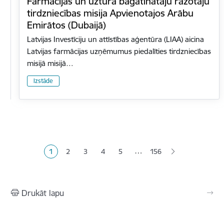
Farmācijas un uztura bagātinātāju ražotāju
tirdzniecības misija Apvienotajos Arābu
Emirātos (Dubaijā)
Latvijas Investīciju un attīstības aģentūra (LIAA) aicina
Latvijas farmācijas uzņēmumus piedalīties tirdzniecības
misijā misijā…
Izstāde
Lapošana
…
1
2
3
4
5
156
Pašreizējā lapa
Lapa
Lapa
Lapa
Lapa
Drukāt lapu