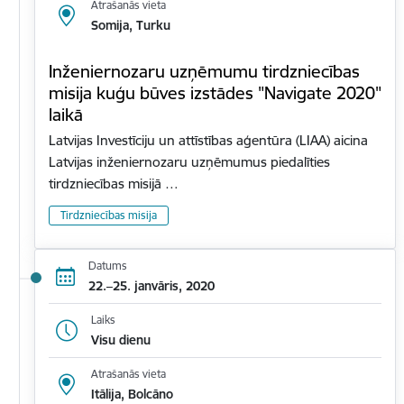
Atrašanās vieta
Somija, Turku
Inženiernozaru uzņēmumu tirdzniecības
misija kuģu būves izstādes "Navigate 2020"
laikā
Latvijas Investīciju un attīstības aģentūra (LIAA) aicina
Latvijas inženiernozaru uzņēmumus piedalīties
tirdzniecības misijā …
Tirdzniecības misija
Datums
22.–25. janvāris, 2020
Laiks
Visu dienu
Atrašanās vieta
Itālija, Bolcāno