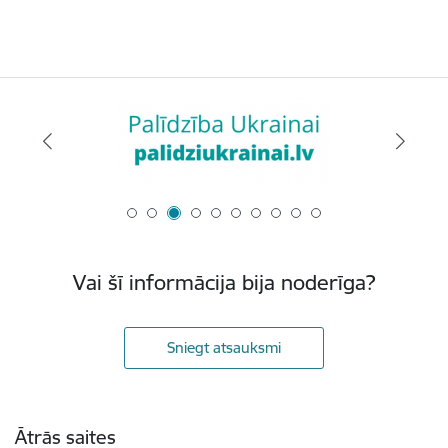
Vai šī informācija bija noderīga?
Sniegt atsauksmi
Kājene
Ātrās saites