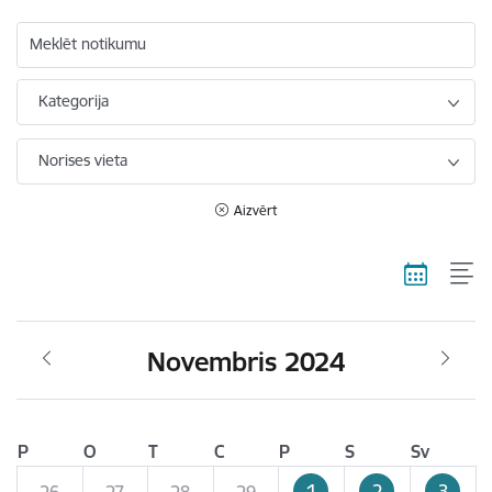
Meklēt notikumu
Kategorija
Norises vieta
Aizvērt
Novembris 2024
P
O
T
C
P
S
Sv
1
2
3
26
27
28
29