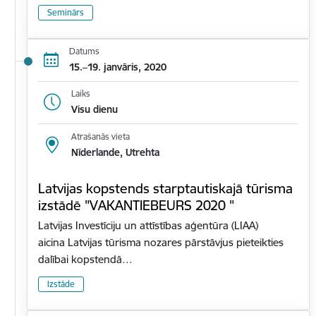
Seminārs
Datums
15.–19. janvāris, 2020
Laiks
Visu dienu
Atrašanās vieta
Nīderlande, Utrehta
Latvijas kopstends starptautiskajā tūrisma
izstādē "VAKANTIEBEURS 2020 "
Latvijas Investīciju un attīstības aģentūra (LIAA)
aicina Latvijas tūrisma nozares pārstāvjus pieteikties
dalībai kopstendā…
Izstāde