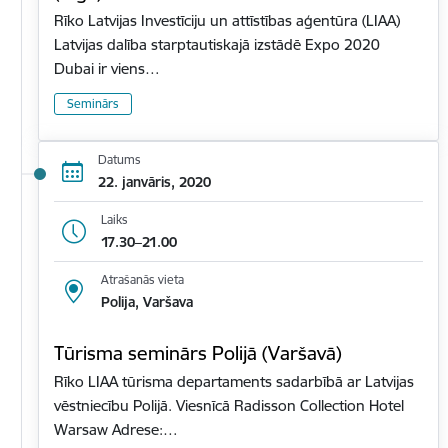
Rīko Latvijas Investīciju un attīstības aģentūra (LIAA)
Latvijas dalība starptautiskajā izstādē Expo 2020
Dubai ir viens…
Seminārs
Datums
22. janvāris, 2020
Laiks
17.30–21.00
Atrašanās vieta
Polija, Varšava
Tūrisma seminārs Polijā (Varšavā)
Rīko LIAA tūrisma departaments sadarbībā ar Latvijas
vēstniecību Polijā. Viesnīcā Radisson Collection Hotel
Warsaw Adrese:…