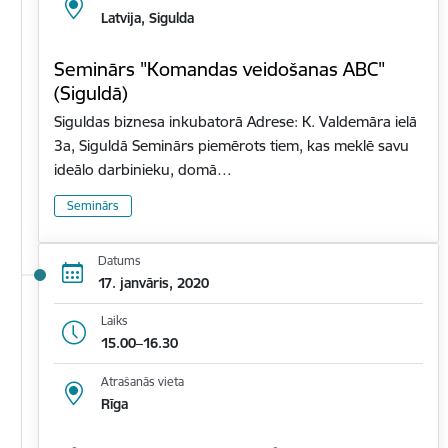
Latvija, Sigulda
Seminārs "Komandas veidošanas ABC"
(Siguldā)
Siguldas biznesa inkubatorā Adrese: K. Valdemāra ielā
3a, Siguldā Seminārs piemērots tiem, kas meklē savu
ideālo darbinieku, domā…
Seminārs
Datums
17. janvāris, 2020
Laiks
15.00–16.30
Atrašanās vieta
Rīga