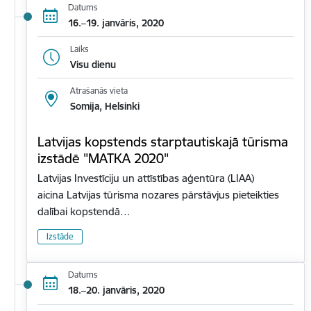
Datums
16.–19. janvāris, 2020
Laiks
Visu dienu
Atrašanās vieta
Somija, Helsinki
Latvijas kopstends starptautiskajā tūrisma
izstādē "MATKA 2020"
Latvijas Investīciju un attīstības aģentūra (LIAA)
aicina Latvijas tūrisma nozares pārstāvjus pieteikties
dalībai kopstendā…
Izstāde
Datums
18.–20. janvāris, 2020