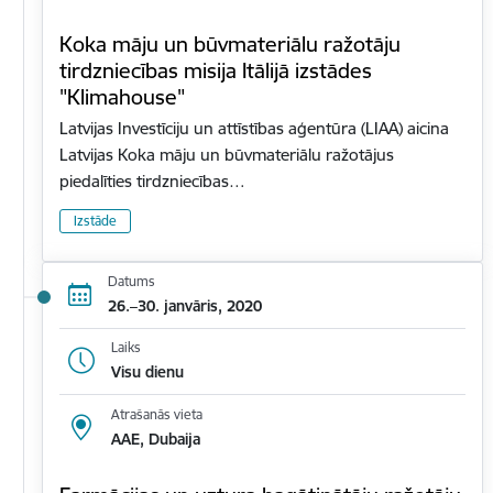
Koka māju un būvmateriālu ražotāju
tirdzniecības misija Itālijā izstādes
"Klimahouse"
Latvijas Investīciju un attīstības aģentūra (LIAA) aicina
Latvijas Koka māju un būvmateriālu ražotājus
piedalīties tirdzniecības…
Izstāde
Datums
26.–30. janvāris, 2020
Laiks
Visu dienu
Atrašanās vieta
AAE, Dubaija