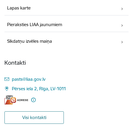
Lapas karte
Pieraksties LIAA jaunumiem
Sīkdatņu izvēles maiņa
Kontakti
E-pasts:
pasts@liaa.gov.lv
Pērses iela 2, Rīga, LV-1011
Visi kontakti