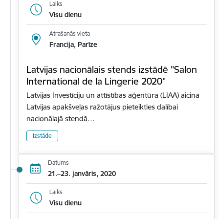
Laiks
Visu dienu
Atrašanās vieta
Francija, Parīze
Latvijas nacionālais stends izstādē "Salon
International de la Lingerie 2020"
Latvijas Investīciju un attīstības aģentūra (LIAA) aicina
Latvijas apakšveļas ražotājus pieteikties dalībai
nacionālajā stendā…
Izstāde
Datums
21.–23. janvāris, 2020
Laiks
Visu dienu