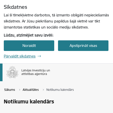
Pāriet uz lapas saturu
Sīkdatnes
Spied
lai meklētu
Enter
Lai šī tīmekļvietne darbotos, tā izmanto obligāti nepieciešamās
sīkdatnes. Ar Jūsu piekrišanu papildus šajā vietnē var tikt
izmantotas statistikas un sociālo mediju sīkdatnes.
Lūdzu, atzīmējiet savu izvēli:
Noraidīt
Apstiprināt visas
Pārvaldīt sīkdatnes
Sākums
Aktualitātes
Notikumu kalendārs
Notikumu kalendārs