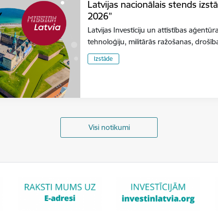
Latvijas nacionālais stends izs
2026”
Latvijas Investīciju un attīstības aģentūr
tehnoloģiju, militārās ražošanas, dro
Izstāde
Visi notikumi