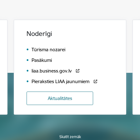
Noderīgi
Tūrisma nozarei
Pasākumi
liaa.business.gov.lv
Pieraksties LIAA jaunumiem
Aktualitātes
Skatīt zemāk