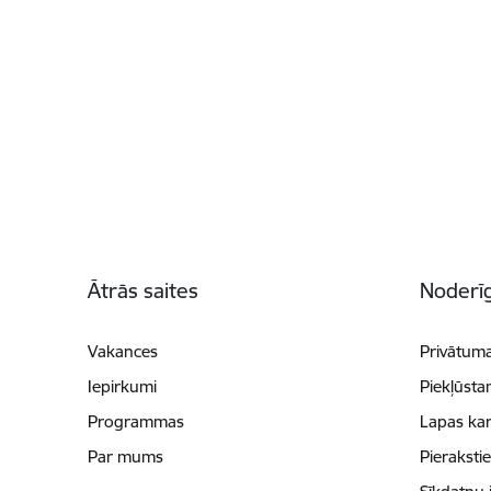
Kājene
Ātrās saites
Noderīg
Vakances
Privātuma
Iepirkumi
Piekļūsta
Programmas
Lapas kar
Par mums
Pieraksti