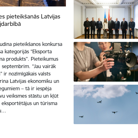
es pieteikšanās Latvijas
jdarbībā
sludina pieteikšanos konkursa
sa kategorijās “Eksporta
sma produkts”. Pieteikumus
. septembrim. “Jau vairāk
 ir nozīmīgākais valsts
ina Latvijas ekonomiku un
iegumiem – tā ir iespēja
vu veiksmes stāstu un kļūt
s eksportētājus un tūrisma
du…