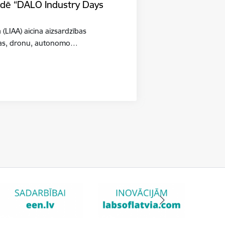
tādē “DALO Industry Days
a (LIAA) aicina aizsardzības
šības, dronu, autonomo…