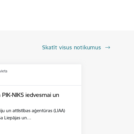
Skatīt visus notikumus
vieta
n PIK-NIKS iedvesmai un
iju un attīstības aģentūras (LIAA)
eša Liepājas un…