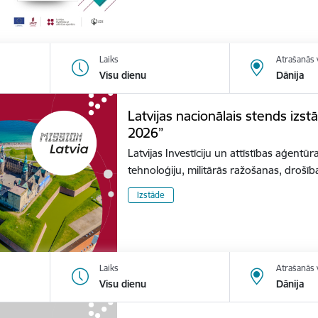
Laiks
Atrašanās 
Visu dienu
Dānija
Latvijas nacionālais stends izs
2026”
Latvijas Investīciju un attīstības aģentūr
tehnoloģiju, militārās ražošanas, dro
Izstāde
Laiks
Atrašanās 
Visu dienu
Dānija