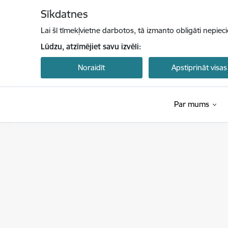
Pāriet uz lapas saturu
Sīkdatnes
Lai šī tīmekļvietne darbotos, tā izmanto obligāti nepiec
Lūdzu, atzīmējiet savu izvēli:
Noraidīt
Apstiprināt visas
Par mums
Latvijas Investīciju un attīstības aģentūra