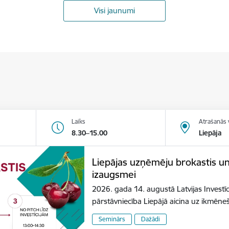
Visi jaunumi
Laiks
Atrašanās 
8.30–15.00
Liepāja
Liepājas uzņēmēju brokastis u
izaugsmei
2026. gada 14. augustā Latvijas Investīc
pārstāvniecība Liepājā aicina uz ikmēn
Seminārs
Dažādi