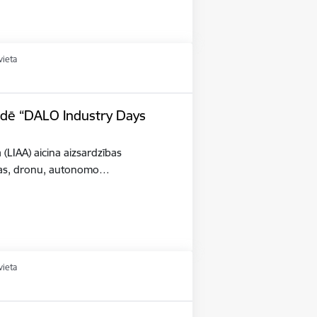
vieta
tādē “DALO Industry Days
a (LIAA) aicina aizsardzības
šības, dronu, autonomo…
vieta