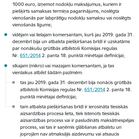
1000 euro, izņemot nodokļu maksājumus, kuriem ir
piešķirts samaksas termiņa pagarinājums, noslēgta
vienošanās par labprātīgu nodokļu samaksu vai noslēgts
vienošanās līgums;
vidējam vai lielajam komersantam, kurš jau 2019. gada 31.
decembrī bija un atbalsta piešķiršanas brīdī ir uzskatāms
par nonākušu grūtībās atbilstoši Komisijas regulas
Nr.
651/2014
2. panta 18. punktā minētajai definīcijai;
sīkajam (mikro) vai mazajam komersantam, ja tas
vienlaikus atbilst šādām pazīmēm:
tas jau 2019. gada 31. decembrī bija nonācis grūtībās
atbilstoši Komisijas regulas Nr.
651/2014
2. panta 18.
punktā minētajai definīcijai;
tam atbalsta piešķiršanas brīdī ir ierosināta tiesiskās
aizsardzības procesa lieta, tiek īstenots tiesiskās
aizsardzības process vai ir pasludināts maksātnespējas
process, vai tas ir saņēmis glābšanas atbalstu un
joprojām nav atmaksājis aizdevumu vai atsaucis