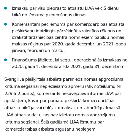
Izmaksu par visu pieprasīto atbalstu LIAA veic 5 dienu
laikā no lēmuma pieņemšanas dienas.
Komersantam pēc lēmuma par komercdarbības atbalsta
piešķiršanu ir aizliegts pārrēķināt izrakstītos rēķinus un
izrakstīt tirdzniecības centra nomniekiem papildu nomas
maksas rēķinus par 2020. gada decembri un 2021. gada
janvāri, februāri un martu.
Finansējums jāizlieto, lai segtu operacionālās izmaksas no
2020. gada 1. decembra līdz 2021. gada 31. decembrim.
Svarīgi! Ja piešķirtais atbalsts pārsniedz nomas apgrozījuma
krituma segšanai nepieciešamo apmēru (MK noteikumu Nr.
229 5.2.punts), komersants nekavējoties informē LIAA par
apstākļiem, kas ir par pamatu piešķirtā komercdarbības
atbalsta pilnīgai vai daļējai atmaksai, un labprātīgi atmaksā
LIAA atbalsta daļu, kas nav izlietota nomas apgrozījuma
krituma segšanai. Šajā gadījumā LIAA lēmumu par
komercdarbības atbalsta atgūšanu nepieņem.