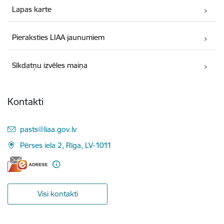
Lapas karte
Pieraksties LIAA jaunumiem
Sīkdatņu izvēles maiņa
Kontakti
E-pasts:
pasts@liaa.gov.lv
Pērses iela 2, Rīga, LV-1011
Visi kontakti