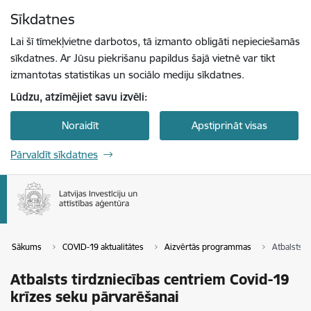
Pāriet uz lapas saturu
Sīkdatnes
Spied
lai meklētu
Enter
Lai šī tīmekļvietne darbotos, tā izmanto obligāti nepieciešamās
sīkdatnes. Ar Jūsu piekrišanu papildus šajā vietnē var tikt
izmantotas statistikas un sociālo mediju sīkdatnes.
Lūdzu, atzīmējiet savu izvēli:
Noraidīt
Apstiprināt visas
Pārvaldīt sīkdatnes
Sākums
COVID-19 aktualitātes
Aizvērtās programmas
Atbalsts t
Atbalsts tirdzniecības centriem Covid-19
krīzes seku pārvarēšanai