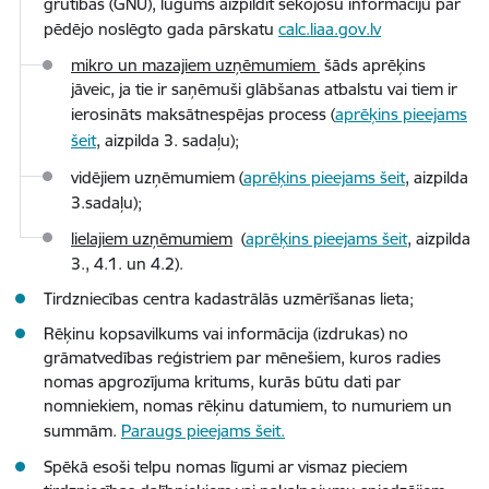
grūtībās (GNU), lūgums aizpildīt sekojošu informāciju par
pēdējo noslēgto gada pārskatu
calc.liaa.gov.lv
mikro un mazajiem uzņēmumiem
šāds aprēķins
jāveic, ja tie ir saņēmuši glābšanas atbalstu vai tiem ir
ierosināts maksātnespējas process (
aprēķins pieejams
šeit
, aizpilda 3. sadaļu);
vidējiem uzņēmumiem (
aprēķins pieejams šeit
, aizpilda
3.sadaļu
);
lielajiem uzņēmumiem
(
aprēķins pieejams šeit
, aizpilda
3., 4.1. un 4.2).
Tirdzniecības centra kadastrālās uzmērīšanas lieta;
Rēķinu kopsavilkums vai informācija (izdrukas) no
grāmatvedības reģistriem par mēnešiem, kuros radies
nomas apgrozījuma kritums, kurās būtu dati par
nomniekiem, nomas rēķinu datumiem, to numuriem un
summām.
Paraugs pieejams šeit.
Spēkā esoši telpu nomas līgumi ar vismaz pieciem