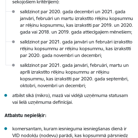
sekojošiem kritērijiem):
salīdzinot par 2020. gada decembri un 2021. gada
janvāri, februāri un martu izrakstīto rēķinu kopsummu
ar rēķinu kopsummu, kas izrakstīti par 2019. un 2020.
gada vai 2018. un 2019. gada attiecīgajiem mēnešiem;
salīdzinot par 2021. gada janvāri un februāri izrakstīto
rēķinu kopsummu ar rēķinu kopsummu, kas izrakstīti
par 2020. gada novembri un decembri;
salīdzinot par 2021. gada janvāri, februāri, martu un
aprīli izrakstīto rēķinu kopsummu ar rēķinu
kopsummu, kas izrakstīti par 2020. gada septembri,
oktobri, novembri un decembri;
atbilst sīkā (mikro), mazā vai vidējā uzņēmuma statusam
vai lielā uzņēmuma definīcijai.
Atbalstu nepiešķir:
komersantam, kuram iesnieguma iesniegšanas dienā ir
VID nodokļu (nodevu) parādi, kas kopsummā pārsniedz