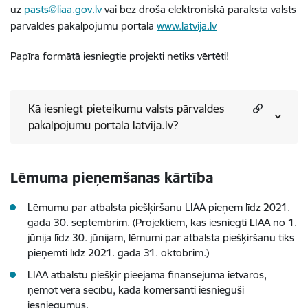
uz
pasts@liaa.gov.lv
vai bez droša elektroniskā paraksta valsts
pārvaldes pakalpojumu portālā
www.latvija.lv
Papīra formātā iesniegtie projekti netiks vērtēti!
Kā iesniegt pieteikumu valsts pārvaldes
pakalpojumu portālā latvija.lv?
Lēmuma pieņemšanas kārtība
Lēmumu par atbalsta piešķiršanu LIAA pieņem līdz 2021.
gada 30. septembrim. (Projektiem, kas iesniegti LIAA no 1.
jūnija līdz 30. jūnijam, lēmumi par atbalsta piešķiršanu tiks
pieņemti līdz 2021. gada 31. oktobrim.)
LIAA atbalstu piešķir pieejamā finansējuma ietvaros,
ņemot vērā secību, kādā komersanti iesnieguši
iesniegumus.