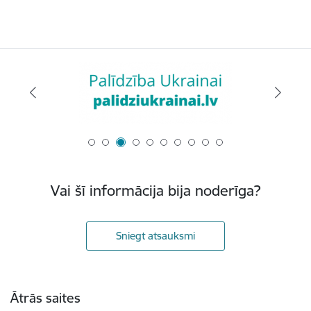
Vai šī informācija bija noderīga?
Sniegt atsauksmi
Kājene
Ātrās saites