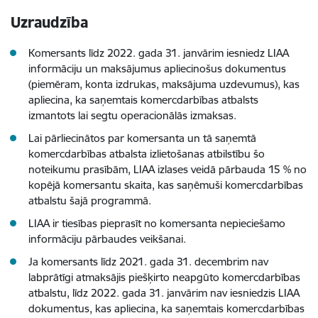
Uzraudzība
Komersants līdz 2022. gada 31. janvārim iesniedz LIAA
informāciju un maksājumus apliecinošus dokumentus
(piemēram, konta izdrukas, maksājuma uzdevumus), kas
apliecina, ka saņemtais komercdarbības atbalsts
izmantots lai segtu operacionālās izmaksas.
Lai pārliecinātos par komersanta un tā saņemtā
komercdarbības atbalsta izlietošanas atbilstību šo
noteikumu prasībām, LIAA izlases veidā pārbauda 15 % no
kopējā komersantu skaita, kas saņēmuši komercdarbības
atbalstu šajā programmā.
LIAA ir tiesības pieprasīt no komersanta nepieciešamo
informāciju pārbaudes veikšanai.
Ja komersants līdz 2021. gada 31. decembrim nav
labprātīgi atmaksājis piešķirto neapgūto komercdarbības
atbalstu, līdz 2022. gada 31. janvārim nav iesniedzis LIAA
dokumentus, kas apliecina, ka saņemtais komercdarbības