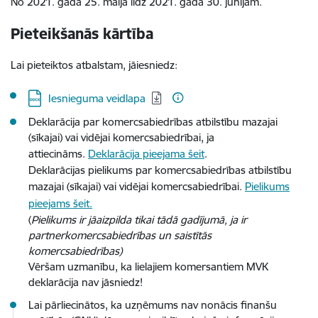
No 2021. gada 25. maija līdz 2021. gada 30. jūnijam.
Pieteikšanās kārtība
Lai pieteiktos atbalstam, jāiesniedz:
Lejupielādēt:
Iesnieguma veidlapa
Deklarācija par komercsabiedrības atbilstību mazajai
(sīkajai) vai vidējai komercsabiedrībai, ja
attiecināms.
Deklarācija pieejama šeit
.
Deklarācijas pielikums par komercsabiedrības atbilstību
mazajai (sīkajai) vai vidējai komercsabiedrībai.
Pielikums
pieejams šeit
.
(
Pielikums ir jāaizpilda tikai tādā gadījumā, ja ir
partnerkomercsabiedrības un saistītās
komercsabiedrības)
Vēršam uzmanību, ka lielajiem komersantiem MVK
deklarācija nav jāsniedz!
Lai pārliecinātos, ka uzņēmums nav nonācis finanšu