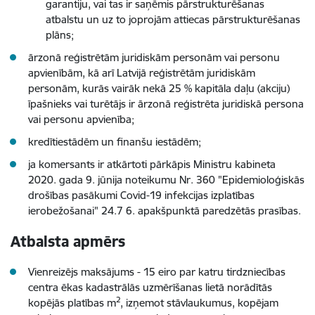
garantiju, vai tas ir saņēmis pārstrukturēšanas
atbalstu un uz to joprojām attiecas pārstrukturēšanas
plāns;
ārzonā reģistrētām juridiskām personām vai personu
apvienībām, kā arī Latvijā reģistrētām juridiskām
personām, kurās vairāk nekā 25 % kapitāla daļu (akciju)
īpašnieks vai turētājs ir ārzonā reģistrēta juridiskā persona
vai personu apvienība;
kredītiestādēm un finanšu iestādēm;
ja komersants ir atkārtoti pārkāpis Ministru kabineta
2020. gada 9. jūnija noteikumu Nr. 360 "Epidemioloģiskās
drošības pasākumi Covid-19 infekcijas izplatības
ierobežošanai" 24.7 6. apakšpunktā paredzētās prasības.
Atbalsta apmērs
Vienreizējs maksājums - 15 eiro
par katru tirdzniecības
centra ēkas kadastrālās uzmērīšanas lietā norādītās
2
kopējās platības m
, izņemot stāvlaukumus, kopējam