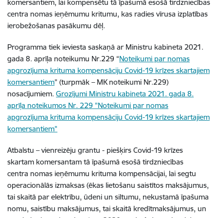
komersantiem, lai kompensētu tā īpašumā esošā tirdzniecības
centra nomas ieņēmumu kritumu, kas radies vīrusa izplatības
ierobežošanas pasākumu dēļ.
Programma tiek ieviesta saskaņā ar Ministru kabineta 2021.
gada 8. aprīļa noteikumu Nr.229 “
Noteikumi par nomas
apgrozījuma krituma kompensāciju Covid-19 krīzes skartajiem
komersantiem
” (turpmāk – MK noteikumi Nr.229)
nosacījumiem.
Grozījumi Ministru kabineta 2021. gada 8.
aprīļa noteikumos Nr. 229 "Noteikumi par nomas
apgrozījuma krituma kompensāciju Covid-19 krīzes skartajiem
komersantiem"
Atbalstu – vienreizēju grantu - piešķirs Covid-19 krīzes
skartam komersantam tā īpašumā esošā tirdzniecības
centra nomas ieņēmumu krituma kompensācijai, lai segtu
operacionālās izmaksas (ēkas lietošanu saistītos maksājumus,
tai skaitā par elektrību, ūdeni un siltumu, nekustamā īpašuma
nomu, saistību maksājumus, tai skaitā kredītmaksājumus, un