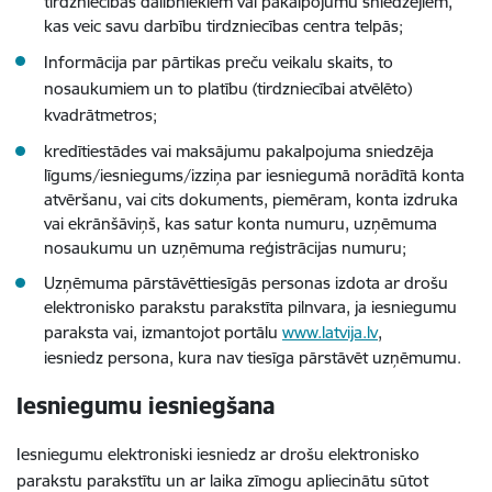
tirdzniecības dalībniekiem vai pakalpojumu sniedzējiem,
kas veic savu darbību tirdzniecības centra telpās;
Informācija par pārtikas preču veikalu skaits, to
nosaukumiem un to platību (tirdzniecībai atvēlēto)
kvadrātmetros;
kredītiestādes vai maksājumu pakalpojuma sniedzēja
līgums/iesniegums/izziņa par iesniegumā norādītā konta
atvēršanu, vai cits dokuments, piemēram, konta izdruka
vai ekrānšāviņš, kas satur konta numuru, uzņēmuma
nosaukumu un uzņēmuma reģistrācijas numuru;
Uzņēmuma pārstāvēttiesīgās personas izdota ar drošu
elektronisko parakstu parakstīta pilnvara, ja iesniegumu
paraksta vai, izmantojot portālu
www.latvija.lv
,
iesniedz persona, kura nav tiesīga pārstāvēt uzņēmumu.
Iesniegumu iesniegšana
Iesniegumu elektroniski iesniedz ar drošu elektronisko
parakstu parakstītu un ar laika zīmogu apliecinātu sūtot