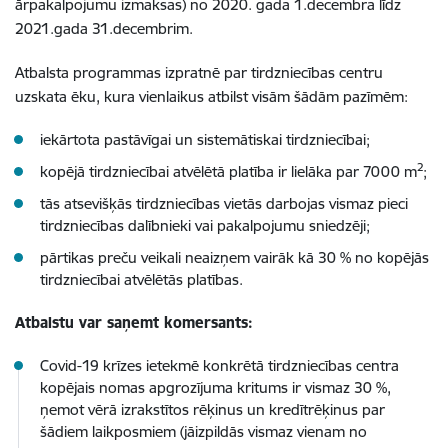
ārpakalpojumu izmaksas) no 2020. gada 1.decembra līdz
2021.gada 31.decembrim.
Atbalsta programmas izpratnē par tirdzniecības centru
uzskata ēku, kura vienlaikus atbilst visām šādām pazīmēm:
iekārtota pastāvīgai un sistemātiskai tirdzniecībai;
2
kopējā tirdzniecībai atvēlētā platība ir lielāka par 7000 m
;
tās atsevišķās tirdzniecības vietās darbojas vismaz pieci
tirdzniecības dalībnieki vai pakalpojumu sniedzēji;
pārtikas preču veikali neaizņem vairāk kā 30 % no kopējās
tirdzniecībai atvēlētās platības.
Atbalstu var saņemt komersants:
Covid-19 krīzes ietekmē konkrētā tirdzniecības centra
kopējais nomas apgrozījuma kritums ir vismaz 30 %,
ņemot vērā izrakstītos rēķinus un kredītrēķinus par
šādiem laikposmiem (jāizpildās vismaz vienam no