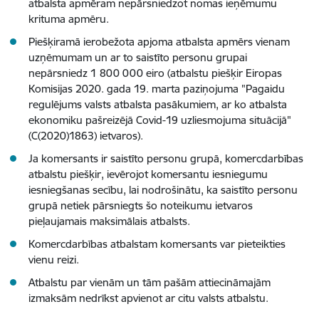
atbalsta apmēram nepārsniedzot nomas ieņēmumu
krituma apmēru.
Piešķiramā ierobežota apjoma atbalsta apmērs vienam
uzņēmumam un ar to saistīto personu grupai
nepārsniedz 1 800 000 eiro (atbalstu piešķir Eiropas
Komisijas 2020. gada 19. marta paziņojuma "Pagaidu
regulējums valsts atbalsta pasākumiem, ar ko atbalsta
ekonomiku pašreizējā Covid-19 uzliesmojuma situācijā"
(C(2020)1863) ietvaros).
Ja komersants ir saistīto personu grupā, komercdarbības
atbalstu piešķir, ievērojot komersantu iesniegumu
iesniegšanas secību, lai nodrošinātu, ka saistīto personu
grupā netiek pārsniegts šo noteikumu ietvaros
pieļaujamais maksimālais atbalsts.
Komercdarbības atbalstam komersants var pieteikties
vienu reizi.
Atbalstu par vienām un tām pašām attiecināmajām
izmaksām nedrīkst apvienot ar citu valsts atbalstu.