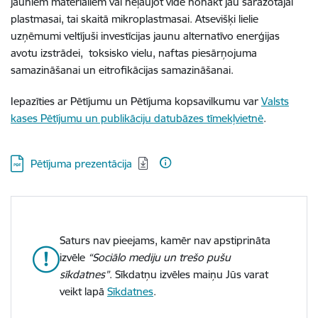
jauniem materiāliem vai neļaujot vidē nonākt jau saražotajai
plastmasai, tai skaitā mikroplastmasai. Atsevišķi lielie
uzņēmumi veltījuši investīcijas jaunu alternatīvo enerģijas
avotu izstrādei, toksisko vielu, naftas piesārņojuma
samazināšanai un eitrofikācijas samazināšanai.
Iepazīties ar Pētījumu un Pētījuma kopsavilkumu var
Valsts
kases Pētījumu un publikāciju datubāzes tīmekļvietnē
.
Lejupielādēt:
Pētījuma prezentācija
Saturs nav pieejams, kamēr nav apstiprināta
izvēle
“Sociālo mediju un trešo pušu
sīkdatnes”
. Sīkdatņu izvēles maiņu Jūs varat
veikt lapā
Sīkdatnes
.