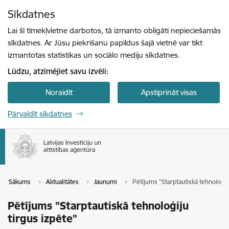
Pāriet uz lapas saturu
Sīkdatnes
Spied
lai meklētu
Enter
Lai šī tīmekļvietne darbotos, tā izmanto obligāti nepieciešamās
sīkdatnes. Ar Jūsu piekrišanu papildus šajā vietnē var tikt
izmantotas statistikas un sociālo mediju sīkdatnes.
Lūdzu, atzīmējiet savu izvēli:
Noraidīt
Apstiprināt visas
Pārvaldīt sīkdatnes
Sākums
Aktualitātes
Jaunumi
Pētījums "Starptautiskā tehnoloģiju
Pētījums "Starptautiskā tehnoloģiju
tirgus izpēte"