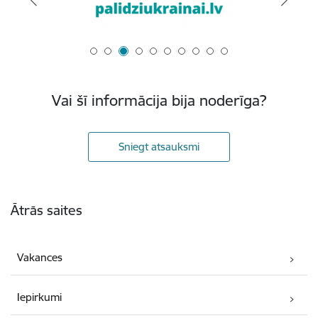
Vai šī informācija bija noderīga?
Sniegt atsauksmi
Kājene
Ātrās saites
Vakances
Iepirkumi