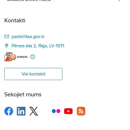
Kontakti
E-pasts:
pasts@liaa.gov.lv
Pērses iela 2, Rīga, LV-1011
Visi kontakti
Sekojiet mums