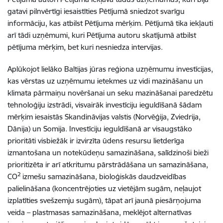
gatavi pilnvērtīgi iesaistīties Pētījumā sniedzot svarīgu
informāciju, kas atbilst Pētījuma mērķim. Pētījumā tika iekļauti
arī tādi uzņēmumi, kuri Pētījuma autoru skatījumā atbilst
pētījuma mērķim, bet kuri nesniedza intervijas.
Aplūkojot lielāko Baltijas jūras reģiona uzņēmumu investīcijas,
kas vērstas uz uzņēmumu ietekmes uz vidi mazināšanu un
klimata pārmaiņu novēršanai un seku mazināšanai paredzētu
tehnoloģiju izstrādi, visvairāk investīciju ieguldīšanā šādam
mērķim iesaistās Skandināvijas valstis (Norvēģija, Zviedrija,
Dānija) un Somija. Investīciju ieguldīšanā ar visaugstāko
prioritāti visbiežāk ir izvirzīta ūdens resursu lietderīga
izmantošana un notekūdeņu samazināšana, salīdzinoši bieži
prioritizēta ir arī atkritumu pārstrādāšana un samazināšana,
2
CO
izmešu samazināšana, bioloģiskās daudzveidības
palielināšana (koncentrējoties uz vietējām sugām, neļaujot
izplatīties svešzemju sugām), tāpat arī jaunā piesārņojuma
veida – plastmasas samazināšana, meklējot alternatīvas