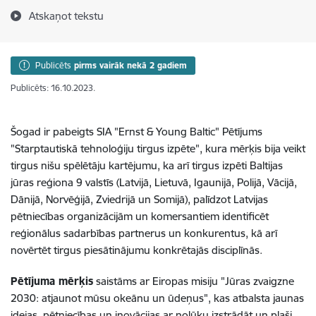
Atskaņot tekstu
Publicēts
pirms vairāk nekā 2 gadiem
Publicēts: 16.10.2023.
Šogad ir pabeigts SIA "Ernst & Young Baltic" Pētījums
"
Starptautiskā tehnoloģiju tirgus izpēte",
kura mērķis bija veikt
tirgus nišu spēlētāju kartējumu, ka arī tirgus izpēti Baltijas
jūras reģiona 9 valstīs (Latvijā, Lietuvā, Igaunijā, Polijā, Vācijā,
Dānijā, Norvēģijā, Zviedrijā un Somijā), palīdzot Latvijas
pētniecības organizācijām un komersantiem identificēt
reģionālus sadarbības partnerus un konkurentus, kā arī
novērtēt tirgus piesātinājumu konkrētajās disciplīnās.
Pētījuma mērķis
saistāms ar Eiropas misiju "Jūras zvaigzne
2030: atjaunot mūsu okeānu un ūdeņus", kas atbalsta jaunas
idejas, pētniecības un inovācijas ar nolūku izstrādāt un plaši