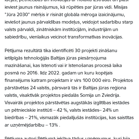
ieviest jaunus risinājumus, kā rūpēties par jūras vidi. Misijas
"Jūra 2030" mērķis ir risināt globāla mēroga izaicinājumu,
ieviešot jaunus pārvaldības modeļus, veidojot sadarbību starp
valsts pārvaldi, zinātniskām institūcijām, industrijām un
sabiedrību, vienlaikus veicinot transformatīvas inovācijas.
Pētījuma rezultātā tika identificēti 30 projekti zināšanu
ietilpīgās tehnoloģijās Baltijas jūras piesārņojuma
mazināšanai, kas īstenoti vai ir īstenošanas procesā laika
posmā no 2016. līdz 2022. gadam un kuru kopējais
finansējums katram projektam ir virs 100 000 eiro. Projektos
pārstāvētas 24 valstis, pārsvarā tās ir Baltijas jūras reģiona
valstis, visaktīvāk projektos piedalās Somija un Zviedrija.
Visvairāk projektos pārstāvētas augstākās izglītības iestādes
un pētnieciskie institūti – 42 %, valsts iestādes– 24% un
biedrības – 21%, vismazāk piedalījušās institūcijas, kas saistītas
ar uzņēmējdarbību – 13% .
Pētījuma autori Pētījumā iekļāva tādus uzņēmumus, kuri bija