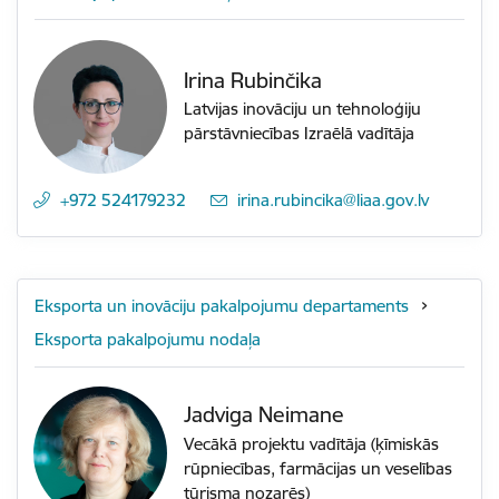
Irina Rubinčika
Latvijas inovāciju un tehnoloģiju
pārstāvniecības Izraēlā vadītāja
+972 524179232
E-pasts:
irina.rubincika@liaa.gov.lv
Eksporta un inovāciju pakalpojumu departaments
Eksporta pakalpojumu nodaļa
Jadviga Neimane
Vecākā projektu vadītāja (ķīmiskās
rūpniecības, farmācijas un veselības
tūrisma nozarēs)