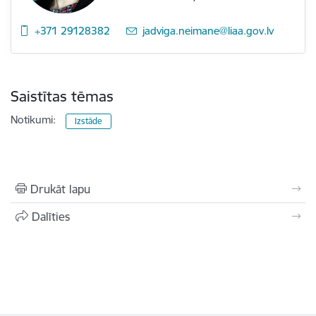
+371 29128382
E-pasts:
jadviga.neimane@liaa.gov.lv
Saistītas tēmas
Notikumi:
Izstāde
Drukāt lapu
Dalīties