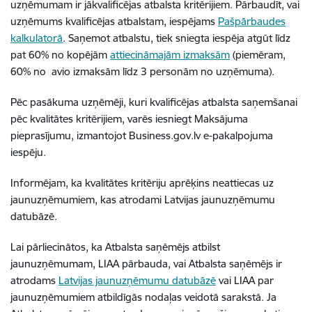
uzņēmumam ir jākvalificējas atbalsta kritērijiem. Pārbaudīt, vai
uzņēmums kvalificējas atbalstam, iespējams
Pašpārbaudes
kalkulatorā
. Saņemot atbalstu, tiek sniegta iespēja atgūt līdz
pat 60% no kopējām
attiecināmajām izmaksām
(piemēram,
60% no avio izmaksām līdz 3 personām no uzņēmuma).
Pēc pasākuma uzņēmēji, kuri kvalificējas atbalsta saņemšanai
pēc kvalitātes kritērijiem, varēs iesniegt Maksājuma
pieprasījumu, izmantojot Business.gov.lv e-pakalpojuma
iespēju.
Informējam, ka kvalitātes kritēriju aprēķins neattiecas uz
jaunuzņēmumiem, kas atrodami Latvijas jaunuzņēmumu
datubāzē.
Lai pārliecinātos, ka Atbalsta saņēmējs atbilst
jaunuzņēmumam, LIAA pārbauda, vai Atbalsta saņēmējs ir
atrodams
Latvijas jaunuzņēmumu datubāzē
vai LIAA par
jaunuzņēmumiem atbildīgās nodaļas veidotā sarakstā. Ja