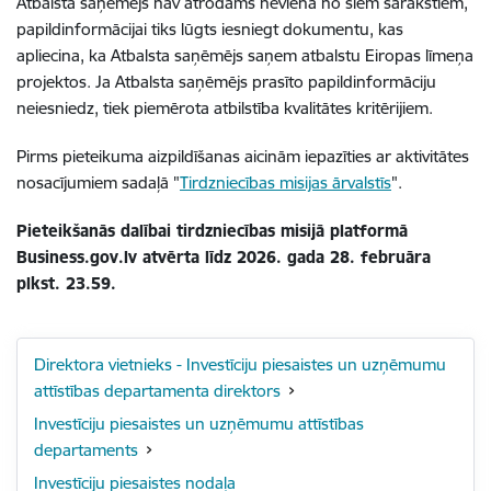
Atbalsta saņēmējs nav atrodams nevienā no šiem sarakstiem,
papildinformācijai tiks lūgts iesniegt dokumentu, kas
apliecina, ka Atbalsta saņēmējs saņem atbalstu Eiropas līmeņa
projektos. Ja Atbalsta saņēmējs prasīto papildinformāciju
neiesniedz, tiek piemērota atbilstība kvalitātes kritērijiem.
Pirms pieteikuma aizpildīšanas aicinām iepazīties ar aktivitātes
nosacījumiem sadaļā "
Tirdzniecības misijas ārvalstīs
".
Pieteikšanās dalībai tirdzniecības misijā platformā
Business.gov.lv atvērta līdz 2026. gada 28. februāra
plkst. 23.59.
Direktora vietnieks - Investīciju piesaistes un uzņēmumu
attīstības departamenta direktors
Investīciju piesaistes un uzņēmumu attīstības
departaments
Investīciju piesaistes nodaļa