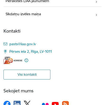
Pieraksties LIAA jaunumiem
Sīkdatņu izvēles maiņa
Kontakti
E-pasts:
pasts@liaa.gov.lv
Pērses iela 2, Rīga, LV-1011
Visi kontakti
Sekojiet mums