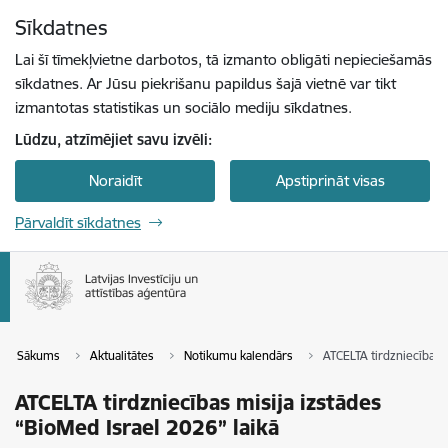
Pāriet uz lapas saturu
Sīkdatnes
Spied
lai meklētu
Enter
Lai šī tīmekļvietne darbotos, tā izmanto obligāti nepieciešamās
sīkdatnes. Ar Jūsu piekrišanu papildus šajā vietnē var tikt
izmantotas statistikas un sociālo mediju sīkdatnes.
Lūdzu, atzīmējiet savu izvēli:
Noraidīt
Apstiprināt visas
Pārvaldīt sīkdatnes
Sākums
Aktualitātes
Notikumu kalendārs
ATCELTA tirdzniecības m
ATCELTA tirdzniecības misija izstādes
“BioMed Israel 2026” laikā