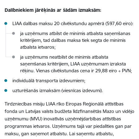
Dalībniekiem jārēķinās ar šādām izmaksām:
LIAA dalības maksu 20 cilvēkstundu apmērā (597,60 eiro):
ja uzņēmums atbilst de minimis atbalsta saņemšanas
kritērijiem, tad dalības maksa tiek segta de minimis
atbalsta ietvaros;
ja uzņēmums neatbilst de minimis atbalsta
saņemšanas kritērijiem, LIAA uzņēmumam izraksta
rēķinu. Vienas cilvēkstundas cena ir 29,88 eiro + PVN;
individuālā transporta izdevumiem;
uzturēšanās izmaksām (viesnīcas izdevumi).
Tirdzniecības misiju LIAA rīko Eiropas Reģionālā attīstības
fonda un Latvijas valsts budžeta līdzfinansētās Mazo un vidējo
uzņēmumu (MVU) inovatīvās uzņēmējdarbības attīstības
programmas ietvaros. Uzņēmums tajā var piedalīties gan par
maksu, gan saņemot atbalstu. Lai saņemtu atbalstu,