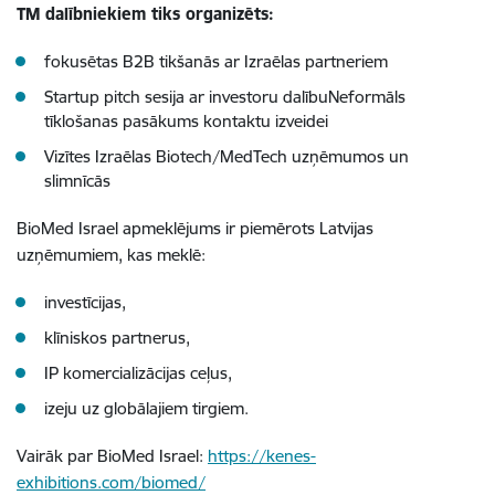
TM dalībniekiem tiks organizēts:
fokusētas B2B tikšanās ar Izraēlas partneriem
Startup pitch sesija ar investoru dalībuNeformāls
tīklošanas pasākums kontaktu izveidei
Vizītes Izraēlas Biotech/MedTech uzņēmumos un
slimnīcās
BioMed Israel apmeklējums ir piemērots Latvijas
uzņēmumiem, kas meklē:
investīcijas,
klīniskos partnerus,
IP komercializācijas ceļus,
izeju uz globālajiem tirgiem.
Vairāk par BioMed Israel:
https://kenes-
exhibitions.com/biomed/