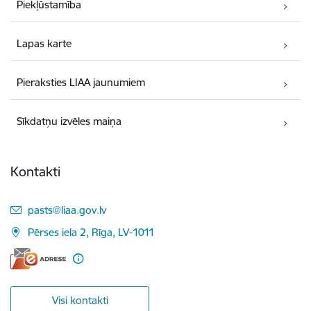
Piekļūstamība
Lapas karte
Pieraksties LIAA jaunumiem
Sīkdatņu izvēles maiņa
Kontakti
E-pasts:
pasts@liaa.gov.lv
Pērses iela 2, Rīga, LV-1011
Visi kontakti