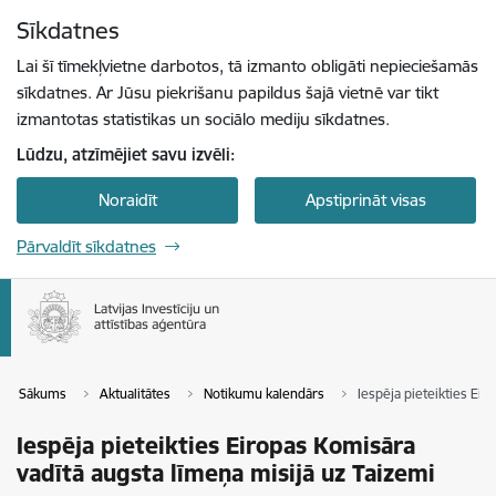
Pāriet uz lapas saturu
Sīkdatnes
Spied
lai meklētu
Enter
Lai šī tīmekļvietne darbotos, tā izmanto obligāti nepieciešamās
sīkdatnes. Ar Jūsu piekrišanu papildus šajā vietnē var tikt
izmantotas statistikas un sociālo mediju sīkdatnes.
Lūdzu, atzīmējiet savu izvēli:
Noraidīt
Apstiprināt visas
Pārvaldīt sīkdatnes
Sākums
Aktualitātes
Notikumu kalendārs
Iespēja pieteikties Eir
Iespēja pieteikties Eiropas Komisāra
vadītā augsta līmeņa misijā uz Taizemi