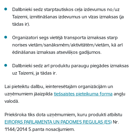
Dalībnieki sedz starptautiskos ceļa izdevumus no/uz
Taizemi, izmitināšanas izdevumus un vīzas izmaksas (ja
tādas ir).
Organizatori segs vietējā transporta izmaksas starp
norises vietām/sanāksmēm/aktivitātēm/vietām, kā arī
ēdināšanas izmaksas atsevišķos gadījumos.
Dalībnieki sedz arī produktu paraugu piegādes izmaksas
uz Taizemi, ja tādas ir.
Lai pieteiktu dalību, ieinteresētajām organizācijām un
uzņēmumiem jāaizpilda
tiešsaistes pieteikuma forma
angļu
valodā.
Priekšroka tiks dota uzņēmumiem, kuru produkti atbilstu
EIROPAS PARLAMENTA UN PADOMES REGULAS (ES)
Nr.
1144/2014 5.panta nosacījumiem.