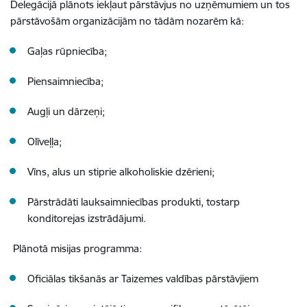
Delegācijā plānots iekļaut pārstāvjus no uzņēmumiem un tos
pārstāvošām organizācijām no tādām nozarēm kā:
Gaļas rūpniecība;
Piensaimniecība;
Augļi un dārzeņi;
Olīveļļa;
Vīns, alus un stiprie alkoholiskie dzērieni;
Pārstrādāti lauksaimniecības produkti, tostarp
konditorejas izstrādājumi.
Plānotā misijas programma:
Oficiālas tikšanās ar Taizemes valdības pārstāvjiem