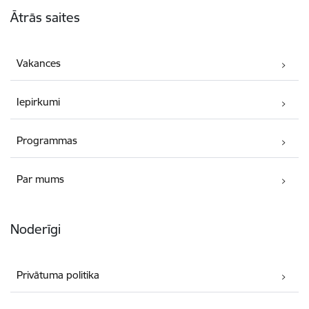
Kājene
Ātrās saites
Vakances
Iepirkumi
Programmas
Par mums
Noderīgi
Privātuma politika