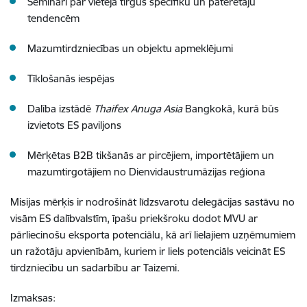
Semināri par vietējā tirgus specifiku un patērētāju
tendencēm
Mazumtirdzniecības un objektu apmeklējumi
Tīklošanās iespējas
Dalība izstādē
Thaifex Anuga Asia
Bangkokā, kurā būs
izvietots ES paviljons
Mērķētas B2B tikšanās ar pircējiem, importētājiem un
mazumtirgotājiem no Dienvidaustrumāzijas reģiona
Misijas mērķis ir nodrošināt līdzsvarotu delegācijas sastāvu no
visām ES dalībvalstīm, īpašu priekšroku dodot MVU ar
pārliecinošu eksporta potenciālu, kā arī lielajiem uzņēmumiem
un ražotāju apvienībām, kuriem ir liels potenciāls veicināt ES
tirdzniecību un sadarbību ar Taizemi.
Izmaksas: