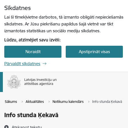
Pāriet uz lapas saturu
Sīkdatnes
Spied
lai meklētu
Enter
Lai šī tīmekļvietne darbotos, tā izmanto obligāti nepieciešamās
sīkdatnes. Ar Jūsu piekrišanu papildus šajā vietnē var tikt
izmantotas statistikas un sociālo mediju sīkdatnes.
Lūdzu, atzīmējiet savu izvēli:
Noraidīt
Apstiprināt visas
Pārvaldīt sīkdatnes
Sākums
Aktualitātes
Notikumu kalendārs
Info stunda Ķekavā
Info stunda Ķekavā
Atskaņot tekstu