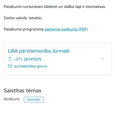
Pasākums norisināsies klātienē un dalība tajā ir bezmaksas.
Darba valoda: latviešu
Pasākuma programma
pieejama pielikumā (PDF)
.
LIAA pārstāvniecība Jūrmalā
+371 28341509
E-pasts:
jurmala@liaa.gov.lv
Saistītas tēmas
Notikumi:
Seminārs