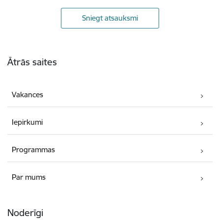
Sniegt atsauksmi
Kājene
Ātrās saites
Vakances
Iepirkumi
Programmas
Par mums
Noderīgi