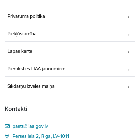
Privātuma politika
Piekļūstamība
Lapas karte
Pieraksties LIAA jaunumiem
Sīkdatņu izvēles maiņa
Kontakti
E-pasts:
pasts@liaa.gov.lv
Pērses iela 2, Rīga, LV-1011