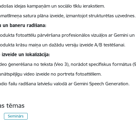
došas idejas kampaņām un sociālo tīklu ierakstiem.
matlīmeņa satura plāna izveide, izmantojot strukturētas uzvednes.
u un baneru radīšana:
odukta fotoattēlu pārvēršana profesionālos vizuāļos ar Gemini un 
odukta krāsu maiņa un dažādu versiju izveide A/B testēšanai.
 izveide un lokalizācija:
deo ģenerēšana no teksta (Veo 3), norādot specifiskus formātus (9
nātspējīgu video izveide no portreta fotoattēliem.
dio failu radīšana latviešu valodā ar Gemini Speech Generation.
tas tēmas
Seminārs