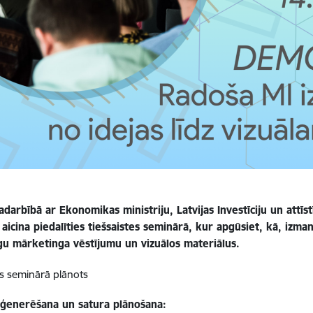
darbībā ar Ekonomikas ministriju, Latvijas Investīciju un attīs
aicina piedalīties tiešsaistes seminārā, kur apgūsiet, kā, izma
īgu mārketinga vēstījumu un vizuālos materiālus.
es seminārā plānots
 ģenerēšana un satura plānošana: