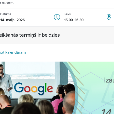
21.04.2026.
Datums
Laiks
14. maijs, 2026
15.00–16.30
eikšanās termiņš ir beidzies
not kalendāram