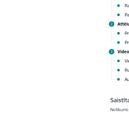
Ra
Pa
Attēl
Pr
Pr
Video
Vi
Ru
Au
Saistī
Notikumi: