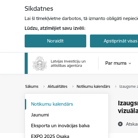
Pāriet uz lapas saturu
Sīkdatnes
Lai šī tīmekļvietne darbotos, tā izmanto obligāti nepiec
Lūdzu, atzīmējiet savu izvēli:
Noraidīt
Apstiprināt visas
Par mums
Sākums
Aktualitātes
Notikumu kalendārs
Izaugsme a
Izaugs
Notikumu kalendārs
vizuā
Jaunumi
Atska
Eksporta un inovācijas balva
EXPO 2025 Osaka