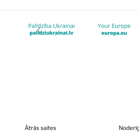
Kājene
Ātrās saites
Noderīg