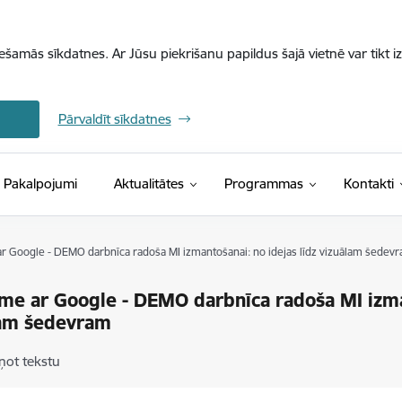
iešamās sīkdatnes. Ar Jūsu piekrišanu papildus šajā vietnē var tikt i
Pārvaldīt sīkdatnes
Pakalpojumi
Aktualitātes
Programmas
Kontakti
r Google - DEMO darbnīca radoša MI izmantošanai: no idejas līdz vizuālam šedev
me ar Google - DEMO darbnīca radoša MI izman
lam šedevram
ņot tekstu