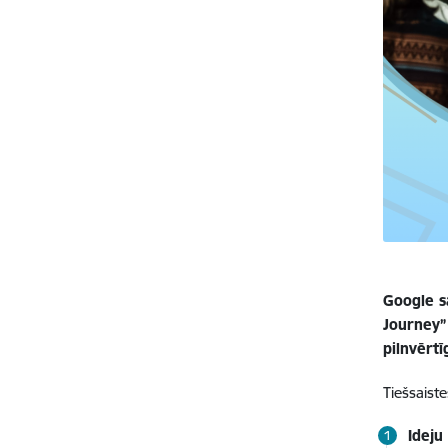
Google sa
Journey” 
pilnvērt
Tiešsaist
Ideju