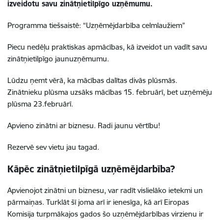
izveidotu savu zinātņietilpīgo uzņēmumu.
Programma tiešsaistē:
“Uzņēmējdarbība celmlaužiem”
Piecu nedēļu praktiskas apmācības, kā izveidot un vadīt savu
zinātņietilpīgo jaunuzņēmumu.
Lūdzu ņemt vērā, ka mācības dalītas divās plūsmās.
Zinātnieku plūsma uzsāks mācības 15. februārī, bet uzņēmēju
plūsma 23.februārī.
Apvieno zinātni ar biznesu. Radi jaunu vērtību!
Rezervē sev vietu jau tagad.
Kāpēc zinātņietilpīgā uzņēmējdarbība?
Apvienojot zinātni un biznesu, var radīt vislielāko ietekmi un
pārmaiņas. Turklāt šī joma arī ir ienesīga, kā arī Eiropas
Komisija turpmākajos gados šo uzņēmējdarbības virzienu ir