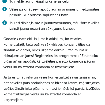
Tu meklē jaunu, jēgpilnu karjeras ceļu.
Vēlies izaicināt sevi, apgūt jaunas prasmes un iedziļināties
pasaulē, kur bizness saplūst ar zinātni.
Jau esi dibinājis savus jaunuzņēmumus, taču šoreiz vēlies
izzināt jaunu nozari un sākt jaunu biznesu.
Godātie zinātnieki! Ja jums ir atklājumi, ko vēlaties
komercializēt, taču paši vairāk vēlaties koncentrēties uz
zinātnisko darbu, nevis uzņēmējdarbību, tad mums ir
risinājums arī jums! Reģistrējies šīs programmas "Zinātnieku
plūsmai" un apgūsti, kā izvēlēties pareizo komercializācijas
veidu un kā strādāt komandā ar uzņēmējiem.
Ja tu esi zinātnieks un vēlies komercializēt savas zināšanas,
bet nevēlies pats nodarboties ar biznesa lietām, reģistrējoties
izvēlies Zinātnieku plūsmu, un tevi iemācīs kā pareizi izvēlēties
komercializācijas veidu un kā strādāt komandā ar
uzņēmējiem.