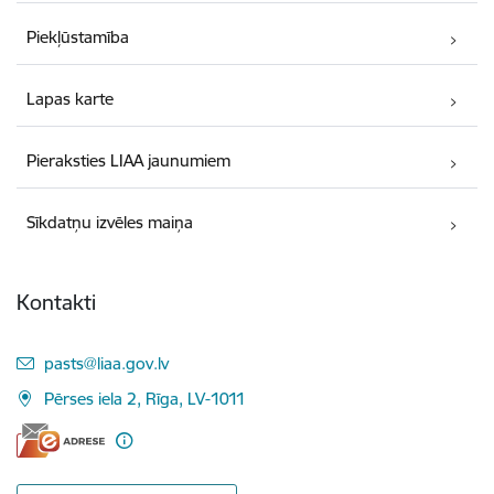
Piekļūstamība
Lapas karte
Pieraksties LIAA jaunumiem
Sīkdatņu izvēles maiņa
Kontakti
E-pasts:
pasts@liaa.gov.lv
Pērses iela 2, Rīga, LV-1011