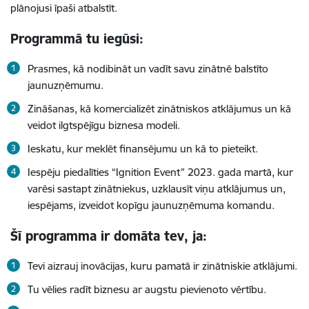
plānojusi īpaši atbalstīt.
Programmā tu iegūsi:
Prasmes, kā nodibināt un vadīt savu zinātnē balstīto
jaunuzņēmumu.
Zināšanas, kā komercializēt zinātniskos atklājumus un kā
veidot ilgtspējīgu biznesa modeli.
Ieskatu, kur meklēt finansējumu un kā to pieteikt.
Iespēju piedalīties “Ignition Event” 2023. gada martā, kur
varēsi sastapt zinātniekus, uzklausīt viņu atklājumus un,
iespējams, izveidot kopīgu jaunuzņēmuma komandu.
Šī programma ir domāta tev, ja:
Tevi aizrauj inovācijas, kuru pamatā ir zinātniskie atklājumi.
Tu vēlies radīt biznesu ar augstu pievienoto vērtību.