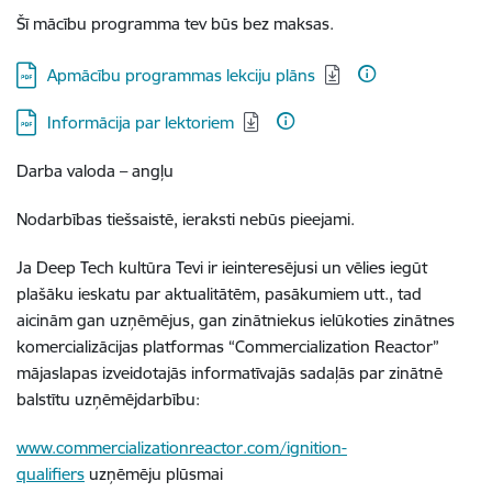
Šī mācību programma
t
ev būs bez maksas.
Lejupielādēt:
Apmācību programmas lekciju plāns
Lejupielādēt:
Informācija par lektoriem
Darba valoda – angļu
Nodarbības tiešsaistē, ieraksti nebūs pieejami.
Ja Deep Tech kultūra Tevi ir ieinteresējusi un vēlies iegūt
plašāku ieskatu par aktualitātēm, pasākumiem utt., tad
aicinām gan uzņēmējus, gan zinātniekus ielūkoties zinātnes
komercializācijas platformas “Commercialization Reactor”
mājaslapas izveidotajās informatīvajās sadaļās par zinātnē
balstītu uzņēmējdarbību:
www.commercializationreactor.com/ignition-
qualifiers
uzņēmēju plūsmai