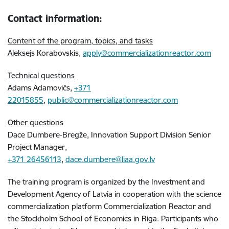
Contact information:
Content of the program, topics, and tasks
Aleksejs Korabovskis,
apply@commercializationreactor.com
Technical questions
Adams Adamovičs,
+371
22015855
,
public@commercializationreactor.com
Other questions
Dace Dumbere-Bregže, Innovation Support Division Senior
Project Manager,
+371 26456113
,
dace.dumbere@liaa.gov.lv
The training program is organized by the Investment and
Development Agency of Latvia in cooperation with the science
commercialization platform Commercialization Reactor and
the Stockholm School of Economics in Riga. Participants who