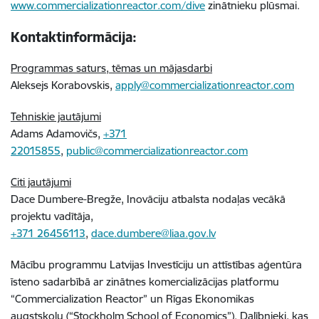
www.commercializationreactor.com/dive
zinātnieku plūsmai.
Kontaktinformācija:
Programmas saturs, tēmas un mājasdarbi
Aleksejs Korabovskis,
apply@commercializationreactor.com
Tehniskie jautājumi
Adams Adamovičs,
+371
22015855
,
public@commercializationreactor.com
Citi jautājumi
Dace Dumbere-Bregže, Inovāciju atbalsta nodaļas vecākā
projektu vadītāja,
+371 26456113
,
dace.dumbere@liaa.gov.lv
Mācību programmu Latvijas Investīciju un attīstības aģentūra
īsteno sadarbībā ar zinātnes komercializācijas platformu
“Commercialization Reactor” un Rīgas Ekonomikas
augstskolu (“Stockholm School of Econ
omics”)
. Dalībnieki, kas