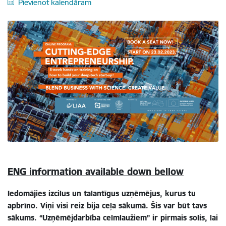
Pievienot kalendāram
ENG information available down bellow
Iedomājies izcilus un talantīgus uzņēmējus, kurus tu
apbrīno. Viņi visi reiz bija ceļa sākumā. Šis var būt tavs
sākums. “Uzņēmējdarbība celmlaužiem” ir pirmais solis, lai