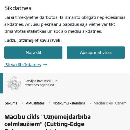
Pāriet uz lapas saturu
Sīkdatnes
Spied
lai meklētu
Enter
Lai šī tīmekļvietne darbotos, tā izmanto obligāti nepieciešamās
sīkdatnes. Ar Jūsu piekrišanu papildus šajā vietnē var tikt
izmantotas statistikas un sociālo mediju sīkdatnes.
Lūdzu, atzīmējiet savu izvēli:
Noraidīt
Apstiprināt visas
Pārvaldīt sīkdatnes
Sākums
Aktualitātes
Notikumu kalendārs
Mācību cikls "Uzņēmēj
Mācību cikls "Uzņēmējdarbība
celmlaužiem" (Cutting-Edge