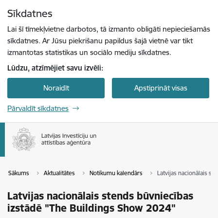
Pāriet uz lapas saturu
Sīkdatnes
Spied
lai meklētu
Enter
Lai šī tīmekļvietne darbotos, tā izmanto obligāti nepieciešamās
sīkdatnes. Ar Jūsu piekrišanu papildus šajā vietnē var tikt
izmantotas statistikas un sociālo mediju sīkdatnes.
Lūdzu, atzīmējiet savu izvēli:
Noraidīt
Apstiprināt visas
Pārvaldīt sīkdatnes
Sākums
Aktualitātes
Notikumu kalendārs
Latvijas nacionālais s
Latvijas nacionālais stends būvniecības
izstādē "The Buildings Show 2024"