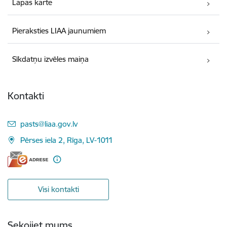
Lapas karte
Pieraksties LIAA jaunumiem
Sīkdatņu izvēles maiņa
Kontakti
E-pasts:
pasts@liaa.gov.lv
Pērses iela 2, Rīga, LV-1011
Visi kontakti
Sekojiet mums