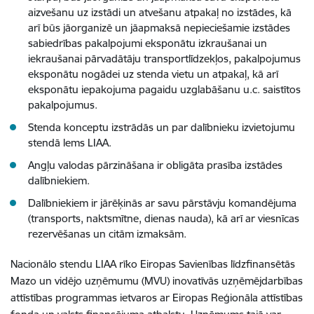
aizvešanu uz izstādi un atvešanu atpakaļ no izstādes, kā
arī būs jāorganizē un jāapmaksā nepieciešamie izstādes
sabiedrības pakalpojumi eksponātu izkraušanai un
iekraušanai pārvadātāju transportlīdzekļos, pakalpojumus
eksponātu nogādei uz stenda vietu un atpakaļ, kā arī
eksponātu iepakojuma pagaidu uzglabāšanu u.c. saistītos
pakalpojumus.
Stenda konceptu izstrādās un par dalībnieku izvietojumu
stendā lems LIAA.
Angļu valodas pārzināšana ir obligāta prasība izstādes
dalībniekiem.
Dalībniekiem ir jārēķinās ar savu pārstāvju komandējuma
(transports, naktsmītne, dienas nauda), kā arī ar viesnīcas
rezervēšanas un citām izmaksām.
Nacionālo stendu LIAA rīko Eiropas Savienības līdzfinansētās
Mazo un vidējo uzņēmumu (MVU) inovatīvās uzņēmējdarbības
attīstības programmas ietvaros ar Eiropas Reģionāla attīstības