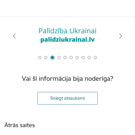
Vai šī informācija bija noderīga?
Sniegt atsauksmi
Kājene
Ātrās saites