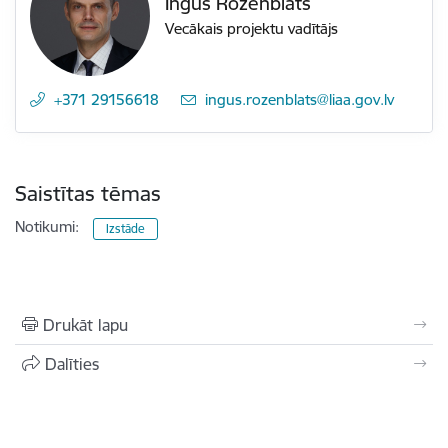
Ingus Rozenblats
Vecākais projektu vadītājs
+371 29156618
E-pasts:
ingus.rozenblats@liaa.gov.lv
Saistītas tēmas
Notikumi:
Izstāde
Drukāt lapu
Dalīties