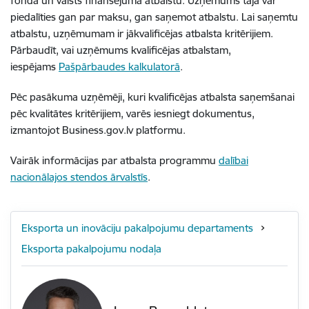
fonda un valsts finansējuma atbalstu. Uzņēmums tajā var
piedalīties gan par maksu, gan saņemot atbalstu. Lai saņemtu
atbalstu, uzņēmumam ir jākvalificējas atbalsta kritērijiem.
Pārbaudīt, vai uzņēmums kvalificējas atbalstam,
iespējams
Pašpārbaudes kalkulatorā
.
Pēc pasākuma uzņēmēji, kuri kvalificējas atbalsta saņemšanai
pēc kvalitātes kritērijiem, varēs iesniegt dokumentus,
izmantojot Business.gov.lv platformu.
Vairāk informācijas par atbalsta programmu
dalībai
nacionālajos stendos ārvalstīs
.
Eksporta un inovāciju pakalpojumu departaments
Eksporta pakalpojumu nodaļa