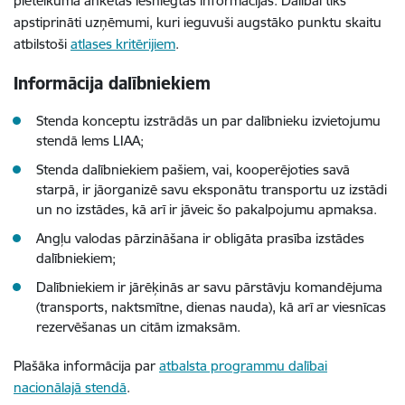
pieteikuma anketās iesniegtās informācijas. Dalībai tiks
apstiprināti uzņēmumi, kuri ieguvuši augstāko punktu skaitu
atbilstoši
atlases kritērijiem
.
Informācija dalībniekiem
Stenda konceptu izstrādās un par dalībnieku izvietojumu
stendā lems LIAA;
Stenda dalībniekiem pašiem, vai, kooperējoties savā
starpā, ir jāorganizē savu eksponātu transportu uz izstādi
un no izstādes, kā arī ir jāveic šo pakalpojumu apmaksa.
Angļu valodas pārzināšana ir obligāta prasība izstādes
dalībniekiem;
Dalībniekiem ir jārēķinās ar savu pārstāvju komandējuma
(transports, naktsmītne, dienas nauda), kā arī ar viesnīcas
rezervēšanas un citām izmaksām.
Plašāka informācija par
atbalsta programmu dalībai
nacionālajā stendā
.