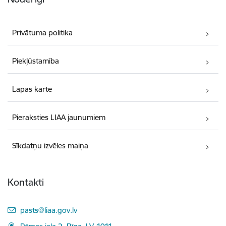
Privātuma politika
Piekļūstamība
Lapas karte
Pieraksties LIAA jaunumiem
Sīkdatņu izvēles maiņa
Kontakti
E-pasts:
pasts@liaa.gov.lv