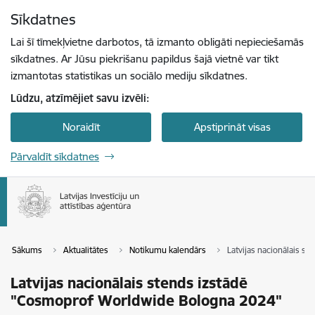
Pāriet uz lapas saturu
Sīkdatnes
Spied
lai meklētu
Enter
Lai šī tīmekļvietne darbotos, tā izmanto obligāti nepieciešamās
sīkdatnes. Ar Jūsu piekrišanu papildus šajā vietnē var tikt
izmantotas statistikas un sociālo mediju sīkdatnes.
Lūdzu, atzīmējiet savu izvēli:
Noraidīt
Apstiprināt visas
Pārvaldīt sīkdatnes
Sākums
Aktualitātes
Notikumu kalendārs
Latvijas nacionālais 
Latvijas nacionālais stends izstādē
"Cosmoprof Worldwide Bologna 2024"