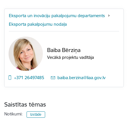
Eksporta un inovāciju pakalpojumu departaments
Eksporta pakalpojumu nodaļa
Baiba Bērziņa
Vecākā projektu vadītāja
+371 26497485
E-pasts:
baiba.berzina@liaa.gov.lv
Saistītas tēmas
Notikumi:
Izstāde