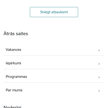
Sniegt atsauksmi
Kājene
Ātrās saites
Vakances
Iepirkumi
Programmas
Par mums
Noderīgi