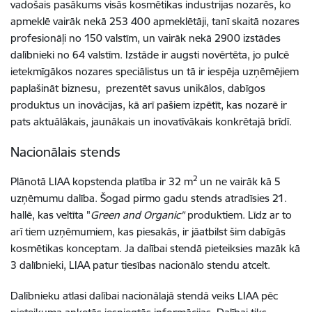
vadošais pasākums visās kosmētikas industrijas nozarēs, ko
apmeklē vairāk nekā 253 400 apmeklētāji, tanī skaitā nozares
profesionāļi no 150 valstīm, un vairāk nekā 2900 izstādes
dalībnieki no 64 valstīm. Izstāde ir augsti novērtēta, jo pulcē
ietekmīgākos nozares speciālistus un tā ir iespēja uzņēmējiem
paplašināt biznesu, prezentēt savus unikālos, dabīgos
produktus un inovācijas, kā arī pašiem izpētīt, kas nozarē ir
pats aktuālākais, jaunākais un inovatīvākais konkrētajā brīdī.
Nacionālais stends
2
Plānotā LIAA kopstenda platība ir 32 m
un ne vairāk kā 5
uzņēmumu dalība. Šogad pirmo gadu stends atradīsies 21.
hallē, kas veltīta "
Green and Organic"
produktiem. Līdz ar to
arī tiem uzņēmumiem, kas piesakās, ir jāatbilst šim dabīgās
kosmētikas konceptam. Ja dalībai stendā pieteiksies mazāk kā
3 dalībnieki, LIAA patur tiesības nacionālo stendu atcelt.
Dalībnieku atlasi dalībai nacionālajā stendā veiks LIAA pēc