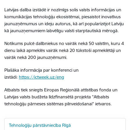
Latvijas dalība izstādē ir nozīmīgs solis valsts informācijas un
komunikācijas tehnoloģiju ekosistēmai, piesaistot inovatīvus
jaunuzņēmumus un ideju autorus, kā arī popularizējot Latviju
kā jaunuzņemumiem labvēlīgu valsti starptautiskā mērogā.
Notikums pulcē dalībniekus no vairāk nekā 50 valstīm, kuru 4
dienu laikā apmeklēs vairāk nekā 20 tūkstoši apmeklētāji un
vairāk nekā 200 jaunuzņēmumi.
Plašāka informācija par konferenci un
izstādi:
https://ictweek.uz/eng
Atbalsts tiek sniegts Eiropas Reģionālā attīstības fonda un
Latvijas valsts budžeta līdzfinansētā projekta "Atbalsts
tehnoloģiju pārneses sistēmas pilnveidošanai" ietvaros.
Tehnoloģiju pārstāvniecība Rīgā