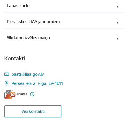
Lapas karte
Pieraksties LIAA jaunumiem
Sīkdatņu izvēles maiņa
Kontakti
E-pasts:
pasts@liaa.gov.lv
Pērses iela 2, Rīga, LV-1011
Visi kontakti