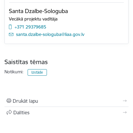
Santa Dzalbe-Sologuba
Vecākā projektu vadītāja
+371 29379685
E-pasts:
santa.dzalbe-sologuba@liaa.gov.lv
Saistītas tēmas
Notikumi:
Izstāde
Drukāt lapu
Dalīties