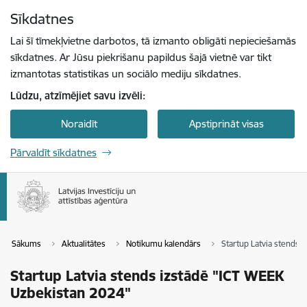
Pāriet uz lapas saturu
Sīkdatnes
Spied
lai meklētu
Enter
Lai šī tīmekļvietne darbotos, tā izmanto obligāti nepieciešamās
sīkdatnes. Ar Jūsu piekrišanu papildus šajā vietnē var tikt
izmantotas statistikas un sociālo mediju sīkdatnes.
Lūdzu, atzīmējiet savu izvēli:
Noraidīt
Apstiprināt visas
Pārvaldīt sīkdatnes
Sākums
Aktualitātes
Notikumu kalendārs
Startup Latvia stends 
Startup Latvia stends izstādē "ICT WEEK
Uzbekistan 2024"