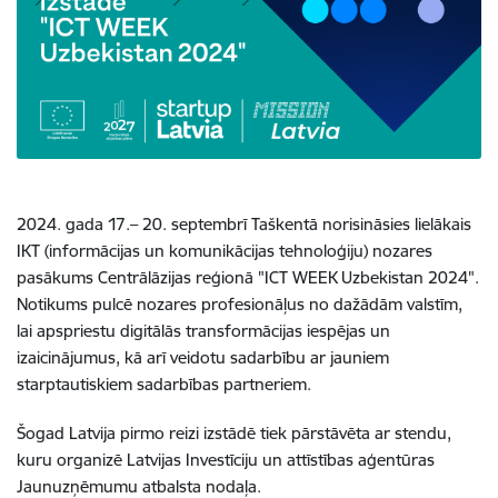
2024. gada 17.– 20. septembrī Taškentā norisināsies lielākais
IKT (informācijas un komunikācijas tehnoloģiju) nozares
pasākums Centrālāzijas reģionā "ICT WEEK Uzbekistan 2024".
Notikums pulcē nozares profesionāļus no dažādām valstīm,
lai apspriestu digitālās transformācijas iespējas un
izaicinājumus, kā arī veidotu sadarbību ar jauniem
starptautiskiem sadarbības partneriem.
Šogad Latvija pirmo reizi izstādē tiek pārstāvēta ar stendu,
kuru organizē Latvijas Investīciju un attīstības aģentūras
Jaunuzņēmumu atbalsta nodaļa.