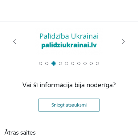
Vai šī informācija bija noderīga?
Sniegt atsauksmi
Kājene
Ātrās saites