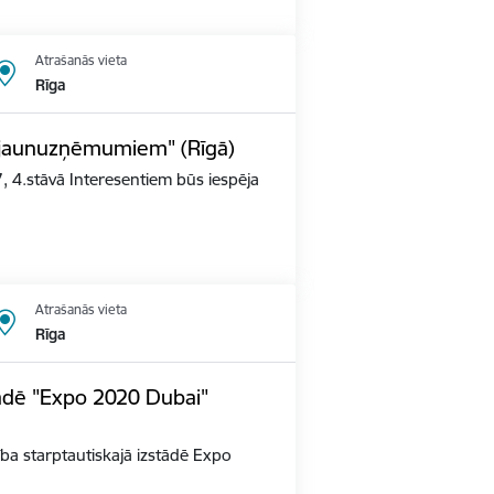
Atrašanās vieta
Rīga
s jaunuzņēmumiem" (Rīgā)
, 4.stāvā Interesentiem būs iespēja
Atrašanās vieta
Rīga
tādē "Expo 2020 Dubai"
alība starptautiskajā izstādē Expo