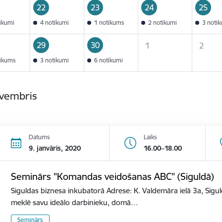
22
23
24
25
tikumi
4 notikumi
1 notikums
2 notikumi
3 noti
29
30
1
2
tikums
3 notikumi
6 notikumi
ovembris
Datums
Laiks
9. janvāris, 2020
16.00–18.00
Seminārs "Komandas veidošanas ABC" (Siguldā)
Siguldas biznesa inkubatorā Adrese: K. Valdemāra ielā 3a, Sigu
meklē savu ideālo darbinieku, domā…
Seminārs