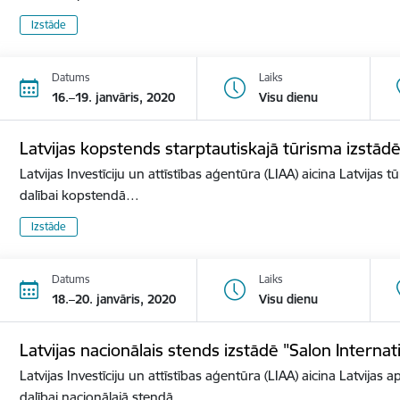
Izstāde
Datums
Laiks
16.–19. janvāris, 2020
Visu dienu
Latvijas kopstends starptautiskajā tūrisma izstā
Latvijas Investīciju un attīstības aģentūra (LIAA) aicina Latvijas 
dalībai kopstendā…
Izstāde
Datums
Laiks
18.–20. janvāris, 2020
Visu dienu
Latvijas nacionālais stends izstādē "Salon Internat
Latvijas Investīciju un attīstības aģentūra (LIAA) aicina Latvijas 
dalībai nacionālajā stendā…