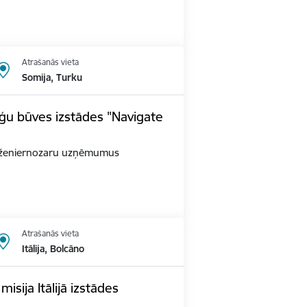
Atrašanās vieta
Somija, Turku
ģu būves izstādes "Navigate
as inženiernozaru uzņēmumus
Atrašanās vieta
Itālija, Bolcāno
sija Itālijā izstādes