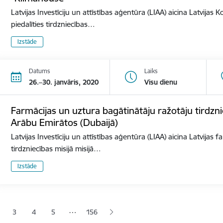
Latvijas Investīciju un attīstības aģentūra (LIAA) aicina Latvija
piedalīties tirdzniecības…
Izstāde
Datums
Laiks
26.–30. janvāris, 2020
Visu dienu
Farmācijas un uztura bagātinātāju ražotāju tirdzni
Arābu Emirātos (Dubaijā)
Latvijas Investīciju un attīstības aģentūra (LIAA) aicina Latvijas
tirdzniecības misijā misijā…
Izstāde
ana
…
3
4
5
156
jā lapa
pa
Lapa
Lapa
Lapa