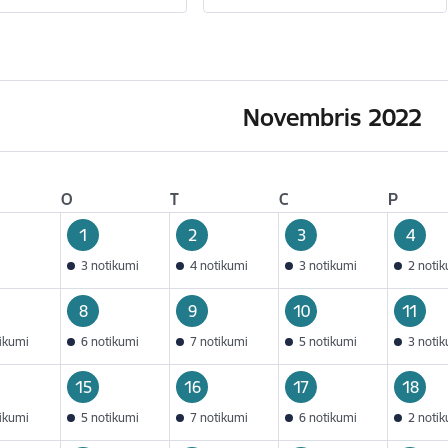
Novembris 2022
O
T
C
P
1
2
3
4
3 notikumi
4 notikumi
3 notikumi
2 noti
8
9
10
11
tikumi
6 notikumi
7 notikumi
5 notikumi
3 noti
15
16
17
18
tikumi
5 notikumi
7 notikumi
6 notikumi
2 noti