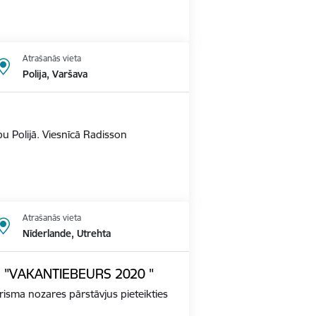
Atrašanās vieta
Polija, Varšava
u Polijā. Viesnīcā Radisson
Atrašanās vieta
Nīderlande, Utrehta
ādē "VAKANTIEBEURS 2020 "
tūrisma nozares pārstāvjus pieteikties