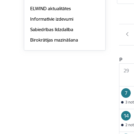
ELWIND aktualitātes
Informatīvie izdevumi
Sabiedrības līdzdalība
Birokrātijas mazināšana
P
29
7
3 no
14
2 no