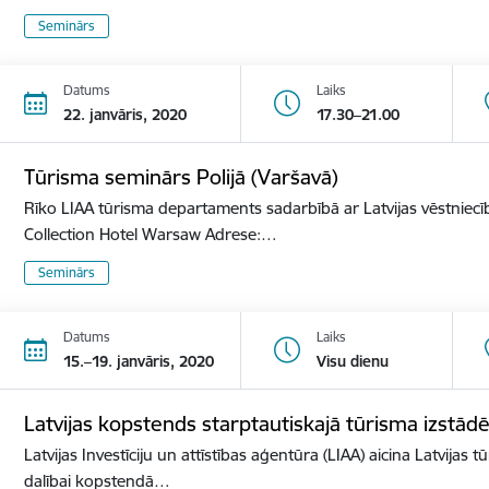
Seminārs
Datums
Laiks
22. janvāris, 2020
17.30–21.00
Tūrisma seminārs Polijā (Varšavā)
Rīko LIAA tūrisma departaments sadarbībā ar Latvijas vēstniecīb
Collection Hotel Warsaw Adrese:…
Seminārs
Datums
Laiks
15.–19. janvāris, 2020
Visu dienu
Latvijas kopstends starptautiskajā tūrisma izst
Latvijas Investīciju un attīstības aģentūra (LIAA) aicina Latvijas 
dalībai kopstendā…