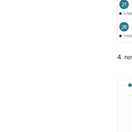
21
2 no
28
1 no
4. n