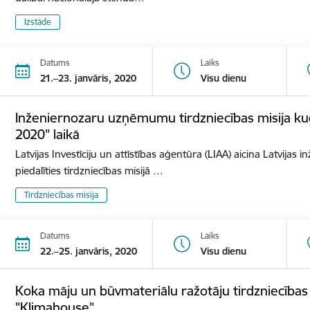
Izstāde
Datums
Laiks
21.–23. janvāris, 2020
Visu dienu
Inženiernozaru uzņēmumu tirdzniecības misija ku
2020" laikā
Latvijas Investīciju un attīstības aģentūra (LIAA) aicina Latvij
piedalīties tirdzniecības misijā …
Tirdzniecības misija
Datums
Laiks
22.–25. janvāris, 2020
Visu dienu
Koka māju un būvmateriālu ražotāju tirdzniecības mi
"Klimahouse"