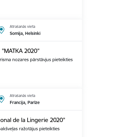
Atrašanās vieta
Somija, Helsinki
dē "MATKA 2020"
tūrisma nozares pārstāvjus pieteikties
Atrašanās vieta
Francija, Parīze
ional de la Lingerie 2020"
apakšveļas ražotājus pieteikties