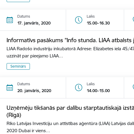
Datums
Laiks
17. janvāris, 2020
15.00–16.30
Informatīvs pasākums "Info stunda. LIAA atbalst
LIAA Radošo industriju inkubatorā Adrese: Elizabetes iela 45/47
uzzināt par pieejamo LIAA…
Seminārs
Datums
Laiks
20. janvāris, 2020
14.00–15.00
Uzņēmēju tikšanās par dalību starptautiskajā izs
(Rīgā)
Rīko Latvijas Investīciju un attīstības aģentūra (LIAA) Latvijas d
2020 Dubai ir viens…