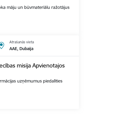
s Koka māju un būvmateriālu ražotājus
Atrašanās vieta
AAE, Dubaija
ecības misija Apvienotajos
 farmācijas uzņēmumus piedalīties