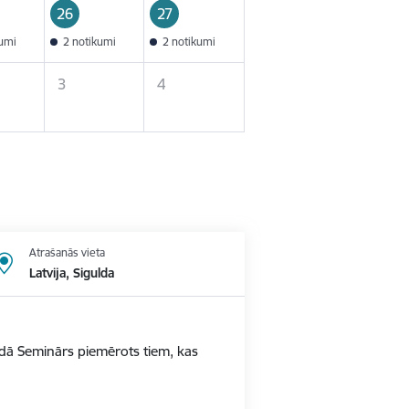
26
27
kumi
2 notikumi
2 notikumi
3
4
Atrašanās vieta
Latvija, Sigulda
ldā Seminārs piemērots tiem, kas