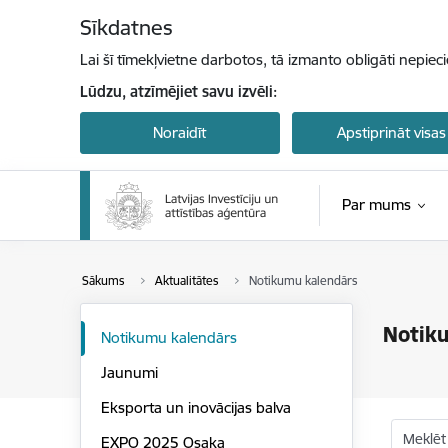
Pāriet uz lapas saturu
Sīkdatnes
Lai šī tīmekļvietne darbotos, tā izmanto obligāti nepiec
Lūdzu, atzīmējiet savu izvēli:
Noraidīt
Apstiprināt visas
Par mums
Sākums
Aktualitātes
Notikumu kalendārs
Notik
Notikumu kalendārs
Jaunumi
Eksporta un inovācijas balva
Meklēt
EXPO 2025 Osaka