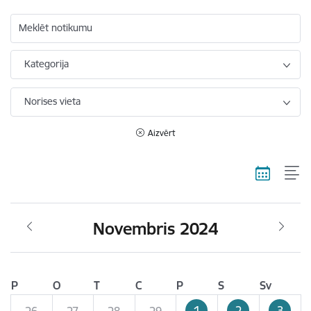
Meklēt notikumu
Kategorija
Norises vieta
Aizvērt
Novembris 2024
P
O
T
C
P
S
Sv
1
2
3
26
27
28
29