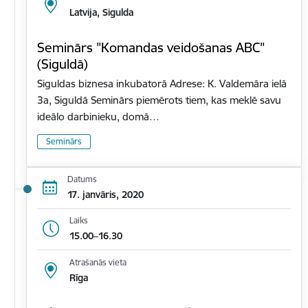
Latvija, Sigulda
Seminārs "Komandas veidošanas ABC"
(Siguldā)
Siguldas biznesa inkubatorā Adrese: K. Valdemāra ielā
3a, Siguldā Seminārs piemērots tiem, kas meklē savu
ideālo darbinieku, domā…
Seminārs
Datums
17. janvāris, 2020
Laiks
15.00–16.30
Atrašanās vieta
Rīga