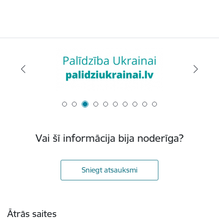
Vai šī informācija bija noderīga?
Sniegt atsauksmi
Kājene
Ātrās saites