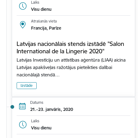
Laiks
Visu dienu
Atrašanās vieta
Francija, Parīze
Latvijas nacionālais stends izstādē "Salon
International de la Lingerie 2020"
Latvijas Investīciju un attīstības aģentūra (LIAA) aicina
Latvijas apakšveļas ražotājus pieteikties dalībai
nacionālajā stendā…
Izstāde
Datums
21.–23. janvāris, 2020
Laiks
Visu dienu