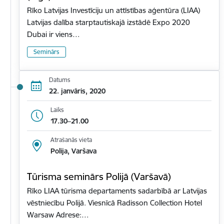
Rīko Latvijas Investīciju un attīstības aģentūra (LIAA)
Latvijas dalība starptautiskajā izstādē Expo 2020
Dubai ir viens…
Seminārs
Datums
22. janvāris, 2020
Laiks
17.30–21.00
Atrašanās vieta
Polija, Varšava
Tūrisma seminārs Polijā (Varšavā)
Rīko LIAA tūrisma departaments sadarbībā ar Latvijas
vēstniecību Polijā. Viesnīcā Radisson Collection Hotel
Warsaw Adrese:…