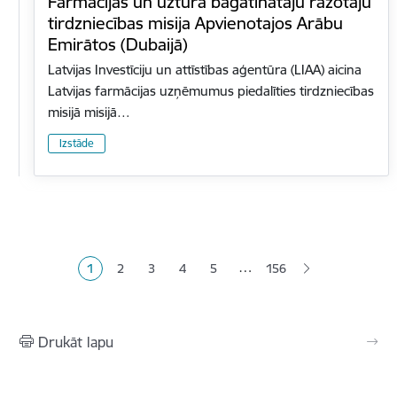
Farmācijas un uztura bagātinātāju ražotāju
tirdzniecības misija Apvienotajos Arābu
Emirātos (Dubaijā)
Latvijas Investīciju un attīstības aģentūra (LIAA) aicina
Latvijas farmācijas uzņēmumus piedalīties tirdzniecības
misijā misijā…
Izstāde
Lapošana
…
1
2
3
4
5
156
Pašreizējā lapa
Lapa
Lapa
Lapa
Lapa
Drukāt lapu