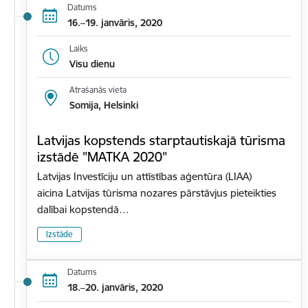
Datums
16.–19. janvāris, 2020
Laiks
Visu dienu
Atrašanās vieta
Somija, Helsinki
Latvijas kopstends starptautiskajā tūrisma
izstādē "MATKA 2020"
Latvijas Investīciju un attīstības aģentūra (LIAA)
aicina Latvijas tūrisma nozares pārstāvjus pieteikties
dalībai kopstendā…
Izstāde
Datums
18.–20. janvāris, 2020