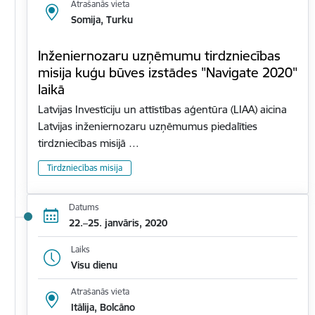
Atrašanās vieta
Somija, Turku
Inženiernozaru uzņēmumu tirdzniecības
misija kuģu būves izstādes "Navigate 2020"
laikā
Latvijas Investīciju un attīstības aģentūra (LIAA) aicina
Latvijas inženiernozaru uzņēmumus piedalīties
tirdzniecības misijā …
Tirdzniecības misija
Datums
22.–25. janvāris, 2020
Laiks
Visu dienu
Atrašanās vieta
Itālija, Bolcāno