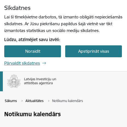
Pāriet uz lapas saturu
Sīkdatnes
Spied
lai meklētu
Enter
Lai šī tīmekļvietne darbotos, tā izmanto obligāti nepieciešamās
sīkdatnes. Ar Jūsu piekrišanu papildus šajā vietnē var tikt
izmantotas statistikas un sociālo mediju sīkdatnes.
Lūdzu, atzīmējiet savu izvēli:
Noraidīt
Apstiprināt visas
Pārvaldīt sīkdatnes
Sākums
Aktualitātes
Notikumu kalendārs
Notikumu kalendārs