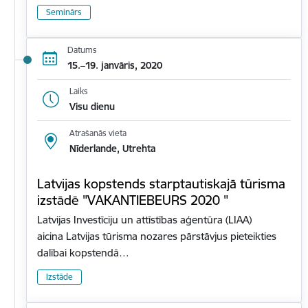
Seminārs
Datums
15.–19. janvāris, 2020
Laiks
Visu dienu
Atrašanās vieta
Nīderlande, Utrehta
Latvijas kopstends starptautiskajā tūrisma
izstādē "VAKANTIEBEURS 2020 "
Latvijas Investīciju un attīstības aģentūra (LIAA)
aicina Latvijas tūrisma nozares pārstāvjus pieteikties
dalībai kopstendā…
Izstāde