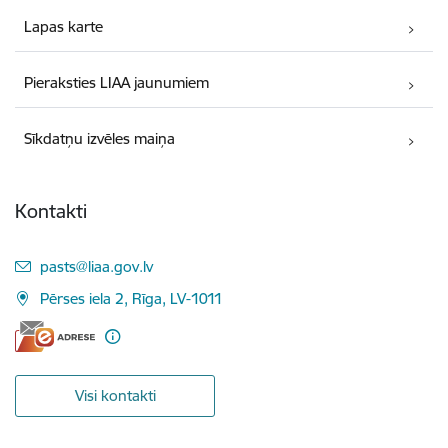
Lapas karte
Pieraksties LIAA jaunumiem
Sīkdatņu izvēles maiņa
Kontakti
E-pasts:
pasts@liaa.gov.lv
Pērses iela 2, Rīga, LV-1011
Visi kontakti