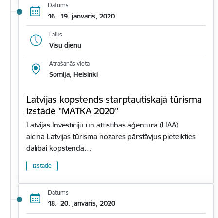
Datums
16.–19. janvāris, 2020
Laiks
Visu dienu
Atrašanās vieta
Somija, Helsinki
Latvijas kopstends starptautiskajā tūrisma
izstādē "MATKA 2020"
Latvijas Investīciju un attīstības aģentūra (LIAA)
aicina Latvijas tūrisma nozares pārstāvjus pieteikties
dalībai kopstendā…
Izstāde
Datums
18.–20. janvāris, 2020