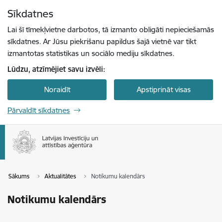
Pāriet uz lapas saturu
Sīkdatnes
Spied
lai meklētu
Enter
Lai šī tīmekļvietne darbotos, tā izmanto obligāti nepieciešamās
sīkdatnes. Ar Jūsu piekrišanu papildus šajā vietnē var tikt
izmantotas statistikas un sociālo mediju sīkdatnes.
Lūdzu, atzīmējiet savu izvēli:
Noraidīt
Apstiprināt visas
Pārvaldīt sīkdatnes
Sākums
Aktualitātes
Notikumu kalendārs
Notikumu kalendārs