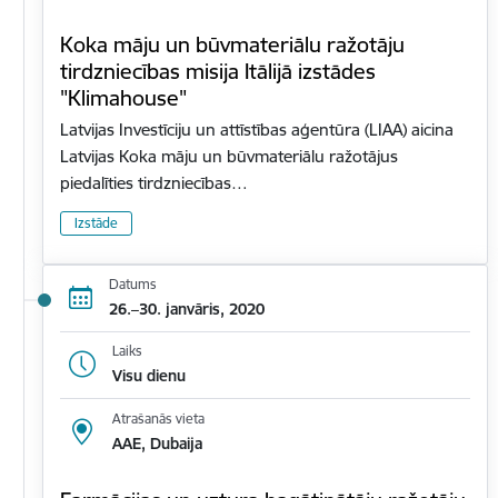
Koka māju un būvmateriālu ražotāju
tirdzniecības misija Itālijā izstādes
"Klimahouse"
Latvijas Investīciju un attīstības aģentūra (LIAA) aicina
Latvijas Koka māju un būvmateriālu ražotājus
piedalīties tirdzniecības…
Izstāde
Datums
26.–30. janvāris, 2020
Laiks
Visu dienu
Atrašanās vieta
AAE, Dubaija