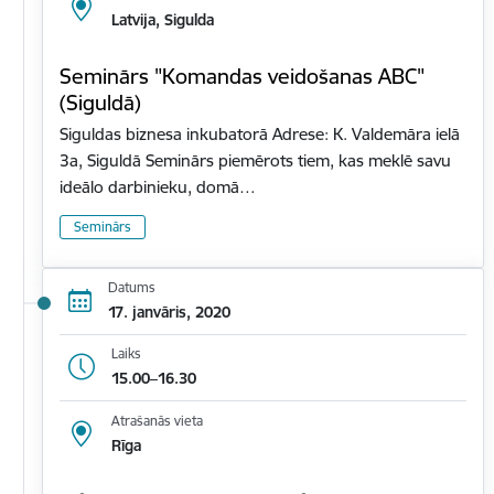
Latvija, Sigulda
Seminārs "Komandas veidošanas ABC"
(Siguldā)
Siguldas biznesa inkubatorā Adrese: K. Valdemāra ielā
3a, Siguldā Seminārs piemērots tiem, kas meklē savu
ideālo darbinieku, domā…
Seminārs
Datums
17. janvāris, 2020
Laiks
15.00–16.30
Atrašanās vieta
Rīga