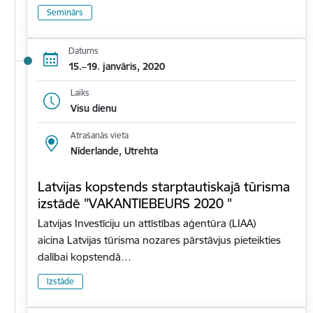
Seminārs
Datums
15.–19. janvāris, 2020
Laiks
Visu dienu
Atrašanās vieta
Nīderlande, Utrehta
Latvijas kopstends starptautiskajā tūrisma
izstādē "VAKANTIEBEURS 2020 "
Latvijas Investīciju un attīstības aģentūra (LIAA)
aicina Latvijas tūrisma nozares pārstāvjus pieteikties
dalībai kopstendā…
Izstāde