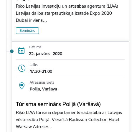
Rīko Latvijas Investīciju un attīstības aģentūra (LIAA)
Latvijas dalība starptautiskajā izstādē Expo 2020
Dubai ir viens…
Seminārs
Datums
22. janvāris, 2020
Laiks
17.30–21.00
Atrašanās vieta
Polija, Varšava
Tūrisma seminārs Polijā (Varšavā)
Rīko LIAA tūrisma departaments sadarbībā ar Latvijas
vēstniecību Polijā. Viesnīcā Radisson Collection Hotel
Warsaw Adrese:…