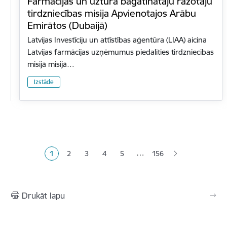
Farmācijas un uztura bagātinātāju ražotāju
tirdzniecības misija Apvienotajos Arābu
Emirātos (Dubaijā)
Latvijas Investīciju un attīstības aģentūra (LIAA) aicina
Latvijas farmācijas uzņēmumus piedalīties tirdzniecības
misijā misijā…
Izstāde
Lapošana
…
1
2
3
4
5
156
Pašreizējā lapa
Lapa
Lapa
Lapa
Lapa
Drukāt lapu