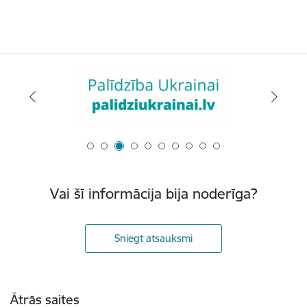
Vai šī informācija bija noderīga?
Sniegt atsauksmi
Kājene
Ātrās saites