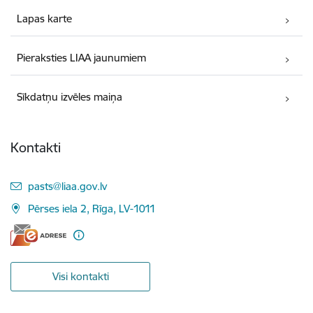
Lapas karte
Pieraksties LIAA jaunumiem
Sīkdatņu izvēles maiņa
Kontakti
E-pasts:
pasts@liaa.gov.lv
Pērses iela 2, Rīga, LV-1011
Visi kontakti