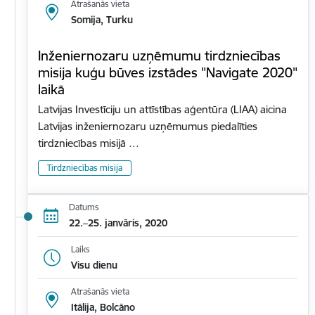
Atrašanās vieta
Somija, Turku
Inženiernozaru uzņēmumu tirdzniecības
misija kuģu būves izstādes "Navigate 2020"
laikā
Latvijas Investīciju un attīstības aģentūra (LIAA) aicina
Latvijas inženiernozaru uzņēmumus piedalīties
tirdzniecības misijā …
Tirdzniecības misija
Datums
22.–25. janvāris, 2020
Laiks
Visu dienu
Atrašanās vieta
Itālija, Bolcāno