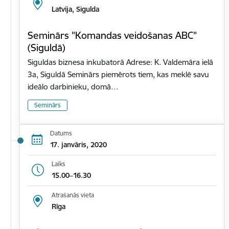
Latvija, Sigulda
Seminārs "Komandas veidošanas ABC"
(Siguldā)
Siguldas biznesa inkubatorā Adrese: K. Valdemāra ielā
3a, Siguldā Seminārs piemērots tiem, kas meklē savu
ideālo darbinieku, domā…
Seminārs
Datums
17. janvāris, 2020
Laiks
15.00–16.30
Atrašanās vieta
Rīga