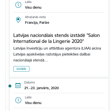
Laiks
Visu dienu
Atrašanās vieta
Francija, Parīze
Latvijas nacionālais stends izstādē "Salon
International de la Lingerie 2020"
Latvijas Investīciju un attīstības aģentūra (LIAA) aicina
Latvijas apakšveļas ražotājus pieteikties dalībai
nacionālajā stendā…
Izstāde
Datums
21.–23. janvāris, 2020
Laiks
Visu dienu