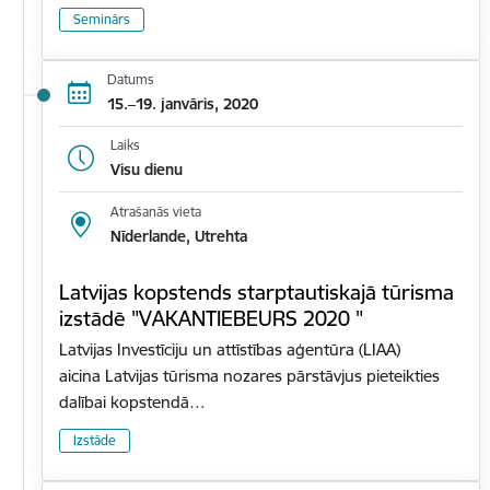
Seminārs
Datums
15.–19. janvāris, 2020
Laiks
Visu dienu
Atrašanās vieta
Nīderlande, Utrehta
Latvijas kopstends starptautiskajā tūrisma
izstādē "VAKANTIEBEURS 2020 "
Latvijas Investīciju un attīstības aģentūra (LIAA)
aicina Latvijas tūrisma nozares pārstāvjus pieteikties
dalībai kopstendā…
Izstāde