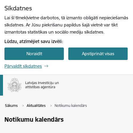
Pāriet uz lapas saturu
Sīkdatnes
Spied
lai meklētu
Enter
Lai šī tīmekļvietne darbotos, tā izmanto obligāti nepieciešamās
sīkdatnes. Ar Jūsu piekrišanu papildus šajā vietnē var tikt
izmantotas statistikas un sociālo mediju sīkdatnes.
Lūdzu, atzīmējiet savu izvēli:
Noraidīt
Apstiprināt visas
Pārvaldīt sīkdatnes
Sākums
Aktualitātes
Notikumu kalendārs
Notikumu kalendārs