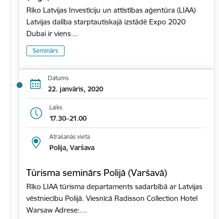
Rīko Latvijas Investīciju un attīstības aģentūra (LIAA)
Latvijas dalība starptautiskajā izstādē Expo 2020
Dubai ir viens…
Seminārs
Datums
22. janvāris, 2020
Laiks
17.30–21.00
Atrašanās vieta
Polija, Varšava
Tūrisma seminārs Polijā (Varšavā)
Rīko LIAA tūrisma departaments sadarbībā ar Latvijas
vēstniecību Polijā. Viesnīcā Radisson Collection Hotel
Warsaw Adrese:…