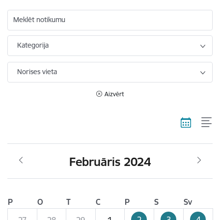
Meklēt notikumu
Kategorija
Norises vieta
Aizvērt
Februāris 2024
P
O
T
C
P
S
Sv
2
3
4
27
28
29
1