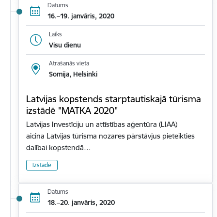
Datums
16.–19. janvāris, 2020
Laiks
Visu dienu
Atrašanās vieta
Somija, Helsinki
Latvijas kopstends starptautiskajā tūrisma
izstādē "MATKA 2020"
Latvijas Investīciju un attīstības aģentūra (LIAA)
aicina Latvijas tūrisma nozares pārstāvjus pieteikties
dalībai kopstendā…
Izstāde
Datums
18.–20. janvāris, 2020