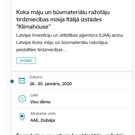
Koka māju un būvmateriālu ražotāju
tirdzniecības misija Itālijā izstādes
"Klimahouse"
Latvijas Investīciju un attīstības aģentūra (LIAA) aicina
Latvijas Koka māju un būvmateriālu ražotājus
piedalīties tirdzniecības…
Izstāde
Datums
26.–30. janvāris, 2020
Laiks
Visu dienu
Atrašanās vieta
AAE, Dubaija