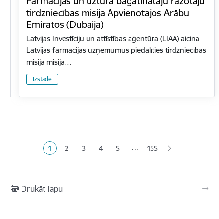
Farmācijas un uztura bagātinātāju ražotāju
tirdzniecības misija Apvienotajos Arābu
Emirātos (Dubaijā)
Latvijas Investīciju un attīstības aģentūra (LIAA) aicina
Latvijas farmācijas uzņēmumus piedalīties tirdzniecības
misijā misijā…
Izstāde
Lapošana
…
1
2
3
4
5
155
Pašreizējā lapa
Lapa
Lapa
Lapa
Lapa
Drukāt lapu