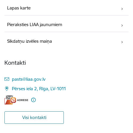
Lapas karte
Pieraksties LIAA jaunumiem
Sīkdatņu izvēles maiņa
Kontakti
E-pasts:
pasts@liaa.gov.lv
Pērses iela 2, Rīga, LV-1011
Visi kontakti