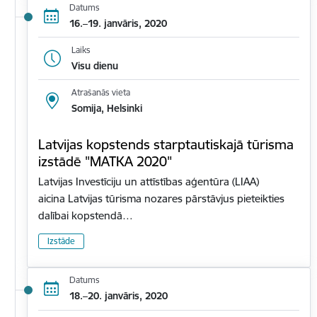
Datums
16.–19. janvāris, 2020
Laiks
Visu dienu
Atrašanās vieta
Somija, Helsinki
Latvijas kopstends starptautiskajā tūrisma
izstādē "MATKA 2020"
Latvijas Investīciju un attīstības aģentūra (LIAA)
aicina Latvijas tūrisma nozares pārstāvjus pieteikties
dalībai kopstendā…
Izstāde
Datums
18.–20. janvāris, 2020