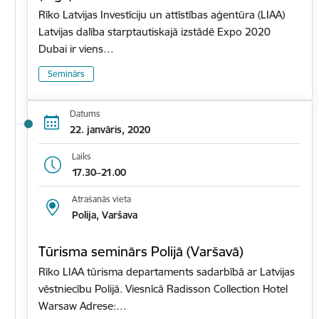
Rīko Latvijas Investīciju un attīstības aģentūra (LIAA)
Latvijas dalība starptautiskajā izstādē Expo 2020
Dubai ir viens…
Seminārs
Datums
22. janvāris, 2020
Laiks
17.30–21.00
Atrašanās vieta
Polija, Varšava
Tūrisma seminārs Polijā (Varšavā)
Rīko LIAA tūrisma departaments sadarbībā ar Latvijas
vēstniecību Polijā. Viesnīcā Radisson Collection Hotel
Warsaw Adrese:…