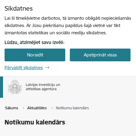
Pāriet uz lapas saturu
Sīkdatnes
Spied
lai meklētu
Enter
Lai šī tīmekļvietne darbotos, tā izmanto obligāti nepieciešamās
sīkdatnes. Ar Jūsu piekrišanu papildus šajā vietnē var tikt
izmantotas statistikas un sociālo mediju sīkdatnes.
Lūdzu, atzīmējiet savu izvēli:
Noraidīt
Apstiprināt visas
Pārvaldīt sīkdatnes
Sākums
Aktualitātes
Notikumu kalendārs
Notikumu kalendārs