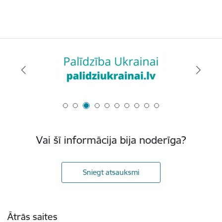
Vai šī informācija bija noderīga?
Sniegt atsauksmi
Kājene
Ātrās saites