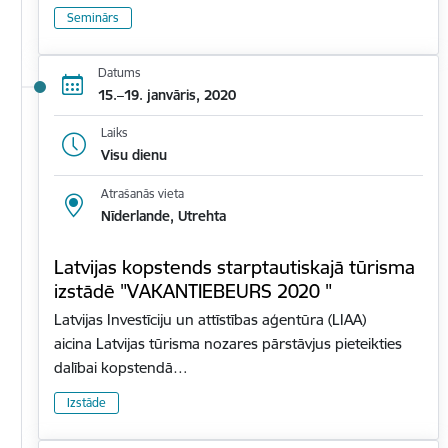
Seminārs
Datums
15.–19. janvāris, 2020
Laiks
Visu dienu
Atrašanās vieta
Nīderlande, Utrehta
Latvijas kopstends starptautiskajā tūrisma
izstādē "VAKANTIEBEURS 2020 "
Latvijas Investīciju un attīstības aģentūra (LIAA)
aicina Latvijas tūrisma nozares pārstāvjus pieteikties
dalībai kopstendā…
Izstāde