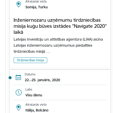
Atrašanās vieta
Somija, Turku
Inženiernozaru uzņēmumu tirdzniecības
misija kuģu būves izstādes "Navigate 2020"
laikā
Latvijas Investīciju un attīstības aģentūra (LIAA) aicina
Latvijas inženiernozaru uzņēmumus piedalīties
tirdzniecības misijā …
Tirdzniecības misija
Datums
22.–25. janvāris, 2020
Laiks
Visu dienu
Atrašanās vieta
Itālija, Bolcāno