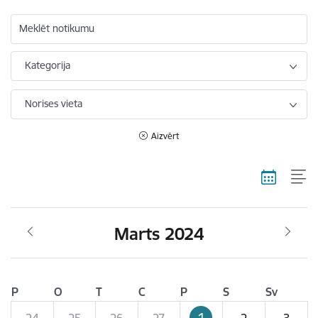
Meklēt notikumu
Kategorija
Norises vieta
Aizvērt
Marts 2024
P
O
T
C
P
S
Sv
1
24
25
26
27
2
3