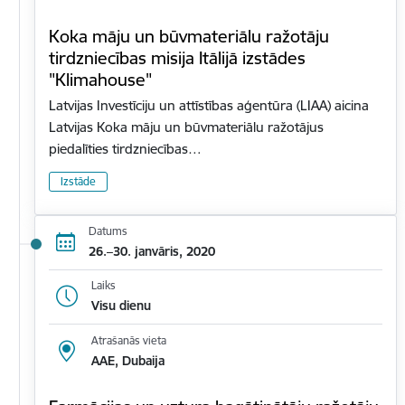
Koka māju un būvmateriālu ražotāju
tirdzniecības misija Itālijā izstādes
"Klimahouse"
Latvijas Investīciju un attīstības aģentūra (LIAA) aicina
Latvijas Koka māju un būvmateriālu ražotājus
piedalīties tirdzniecības…
Izstāde
Datums
26.–30. janvāris, 2020
Laiks
Visu dienu
Atrašanās vieta
AAE, Dubaija