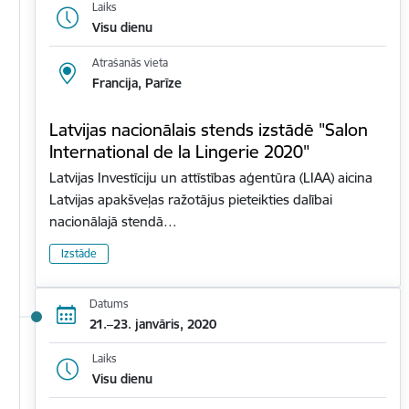
Laiks
Visu dienu
Atrašanās vieta
Francija, Parīze
Latvijas nacionālais stends izstādē "Salon
International de la Lingerie 2020"
Latvijas Investīciju un attīstības aģentūra (LIAA) aicina
Latvijas apakšveļas ražotājus pieteikties dalībai
nacionālajā stendā…
Izstāde
Datums
21.–23. janvāris, 2020
Laiks
Visu dienu