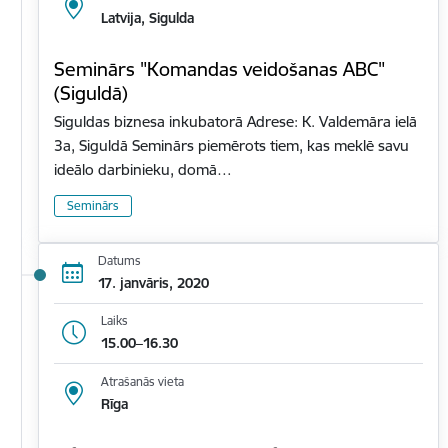
Latvija, Sigulda
Seminārs "Komandas veidošanas ABC"
(Siguldā)
Siguldas biznesa inkubatorā Adrese: K. Valdemāra ielā
3a, Siguldā Seminārs piemērots tiem, kas meklē savu
ideālo darbinieku, domā…
Seminārs
Datums
17. janvāris, 2020
Laiks
15.00–16.30
Atrašanās vieta
Rīga