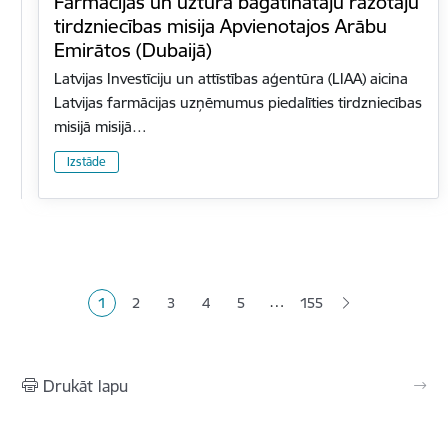
Farmācijas un uztura bagātinātāju ražotāju
tirdzniecības misija Apvienotajos Arābu
Emirātos (Dubaijā)
Latvijas Investīciju un attīstības aģentūra (LIAA) aicina
Latvijas farmācijas uzņēmumus piedalīties tirdzniecības
misijā misijā…
Izstāde
Lapošana
…
1
2
3
4
5
155
Pašreizējā lapa
Lapa
Lapa
Lapa
Lapa
Drukāt lapu