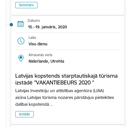
Seminārs
Datums
15.–19. janvāris, 2020
Laiks
Visu dienu
Atrašanās vieta
Nīderlande, Utrehta
Latvijas kopstends starptautiskajā tūrisma
izstādē "VAKANTIEBEURS 2020 "
Latvijas Investīciju un attīstības aģentūra (LIAA)
aicina Latvijas tūrisma nozares pārstāvjus pieteikties
dalībai kopstendā…
Izstāde