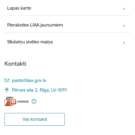
Lapas karte
Pieraksties LIAA jaunumiem
Sīkdatņu izvēles maiņa
Kontakti
E-pasts:
pasts@liaa.gov.lv
Pērses iela 2, Rīga, LV-1011
Visi kontakti