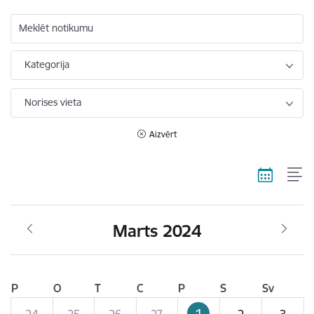
Meklēt notikumu
Kategorija
Norises vieta
Aizvērt
Marts 2024
P
O
T
C
P
S
Sv
1
24
25
26
27
2
3