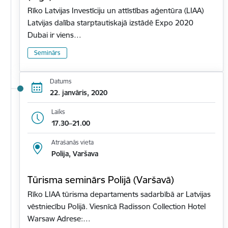
Rīko Latvijas Investīciju un attīstības aģentūra (LIAA)
Latvijas dalība starptautiskajā izstādē Expo 2020
Dubai ir viens…
Seminārs
Datums
22. janvāris, 2020
Laiks
17.30–21.00
Atrašanās vieta
Polija, Varšava
Tūrisma seminārs Polijā (Varšavā)
Rīko LIAA tūrisma departaments sadarbībā ar Latvijas
vēstniecību Polijā. Viesnīcā Radisson Collection Hotel
Warsaw Adrese:…