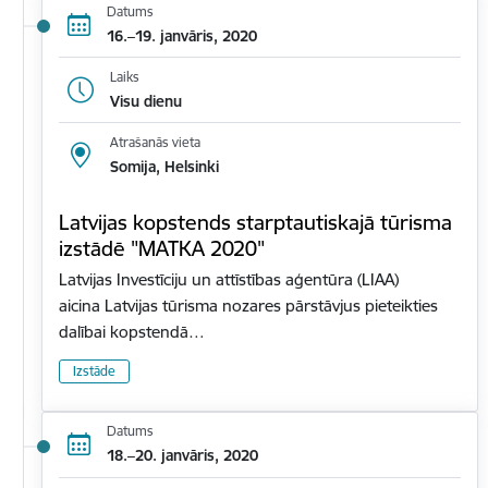
Datums
16.–19. janvāris, 2020
Laiks
Visu dienu
Atrašanās vieta
Somija, Helsinki
Latvijas kopstends starptautiskajā tūrisma
izstādē "MATKA 2020"
Latvijas Investīciju un attīstības aģentūra (LIAA)
aicina Latvijas tūrisma nozares pārstāvjus pieteikties
dalībai kopstendā…
Izstāde
Datums
18.–20. janvāris, 2020