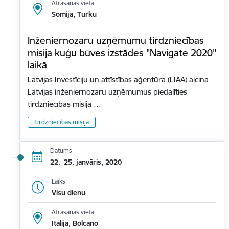
Atrašanās vieta
Somija, Turku
Inženiernozaru uzņēmumu tirdzniecības
misija kuģu būves izstādes "Navigate 2020"
laikā
Latvijas Investīciju un attīstības aģentūra (LIAA) aicina
Latvijas inženiernozaru uzņēmumus piedalīties
tirdzniecības misijā …
Tirdzniecības misija
Datums
22.–25. janvāris, 2020
Laiks
Visu dienu
Atrašanās vieta
Itālija, Bolcāno