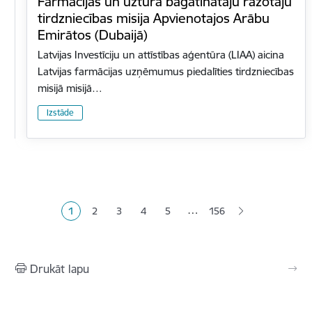
Farmācijas un uztura bagātinātāju ražotāju
tirdzniecības misija Apvienotajos Arābu
Emirātos (Dubaijā)
Latvijas Investīciju un attīstības aģentūra (LIAA) aicina
Latvijas farmācijas uzņēmumus piedalīties tirdzniecības
misijā misijā…
Izstāde
Lapošana
…
1
2
3
4
5
156
Pašreizējā lapa
Lapa
Lapa
Lapa
Lapa
Drukāt lapu