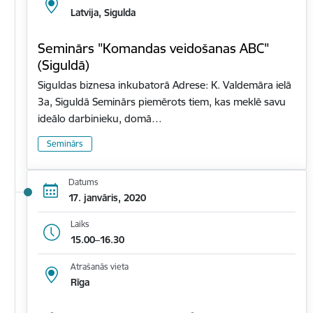
Latvija, Sigulda
Seminārs "Komandas veidošanas ABC"
(Siguldā)
Siguldas biznesa inkubatorā Adrese: K. Valdemāra ielā
3a, Siguldā Seminārs piemērots tiem, kas meklē savu
ideālo darbinieku, domā…
Seminārs
Datums
17. janvāris, 2020
Laiks
15.00–16.30
Atrašanās vieta
Rīga