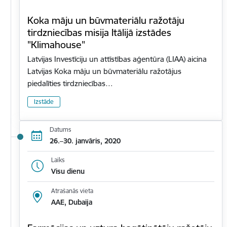
Koka māju un būvmateriālu ražotāju
tirdzniecības misija Itālijā izstādes
"Klimahouse"
Latvijas Investīciju un attīstības aģentūra (LIAA) aicina
Latvijas Koka māju un būvmateriālu ražotājus
piedalīties tirdzniecības…
Izstāde
Datums
26.–30. janvāris, 2020
Laiks
Visu dienu
Atrašanās vieta
AAE, Dubaija