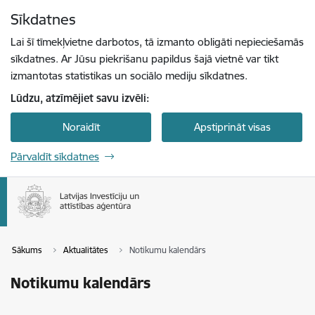
Pāriet uz lapas saturu
Sīkdatnes
Spied
lai meklētu
Enter
Lai šī tīmekļvietne darbotos, tā izmanto obligāti nepieciešamās
sīkdatnes. Ar Jūsu piekrišanu papildus šajā vietnē var tikt
izmantotas statistikas un sociālo mediju sīkdatnes.
Lūdzu, atzīmējiet savu izvēli:
Noraidīt
Apstiprināt visas
Pārvaldīt sīkdatnes
Sākums
Aktualitātes
Notikumu kalendārs
Notikumu kalendārs