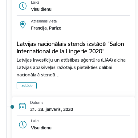
Laiks
Visu dienu
Atrašanās vieta
Francija, Parīze
Latvijas nacionālais stends izstādē "Salon
International de la Lingerie 2020"
Latvijas Investīciju un attīstības aģentūra (LIAA) aicina
Latvijas apakšveļas ražotājus pieteikties dalībai
nacionālajā stendā…
Izstāde
Datums
21.–23. janvāris, 2020
Laiks
Visu dienu