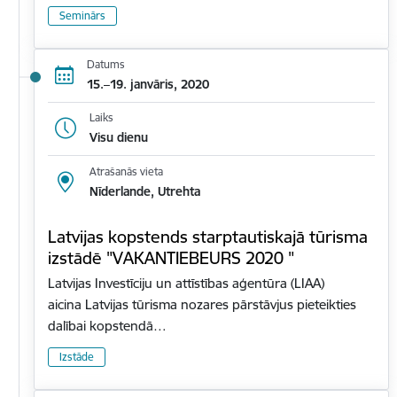
Seminārs
Datums
15.–19. janvāris, 2020
Laiks
Visu dienu
Atrašanās vieta
Nīderlande, Utrehta
Latvijas kopstends starptautiskajā tūrisma
izstādē "VAKANTIEBEURS 2020 "
Latvijas Investīciju un attīstības aģentūra (LIAA)
aicina Latvijas tūrisma nozares pārstāvjus pieteikties
dalībai kopstendā…
Izstāde