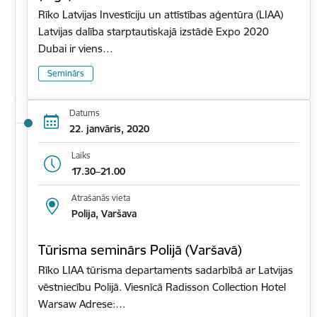
Rīko Latvijas Investīciju un attīstības aģentūra (LIAA)
Latvijas dalība starptautiskajā izstādē Expo 2020
Dubai ir viens…
Seminārs
Datums
22. janvāris, 2020
Laiks
17.30–21.00
Atrašanās vieta
Polija, Varšava
Tūrisma seminārs Polijā (Varšavā)
Rīko LIAA tūrisma departaments sadarbībā ar Latvijas
vēstniecību Polijā. Viesnīcā Radisson Collection Hotel
Warsaw Adrese:…