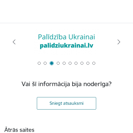
Vai šī informācija bija noderīga?
Sniegt atsauksmi
Kājene
Ātrās saites