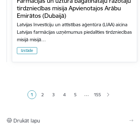
Farmācijas un uztura bagātinātāju ražotāju
tirdzniecības misija Apvienotajos Arābu
Emirātos (Dubaijā)
Latvijas Investīciju un attīstības aģentūra (LIAA) aicina
Latvijas farmācijas uzņēmumus piedalīties tirdzniecības
misijā misijā…
Izstāde
Lapošana
…
1
2
3
4
5
155
Pašreizējā lapa
Lapa
Lapa
Lapa
Lapa
Drukāt lapu