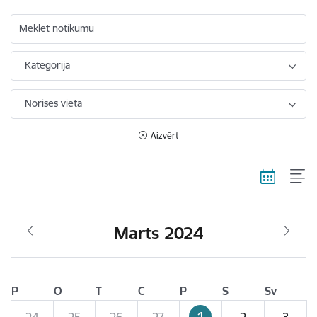
Meklēt notikumu
Kategorija
Norises vieta
Aizvērt
Marts 2024
P
O
T
C
P
S
Sv
1
24
25
26
27
2
3