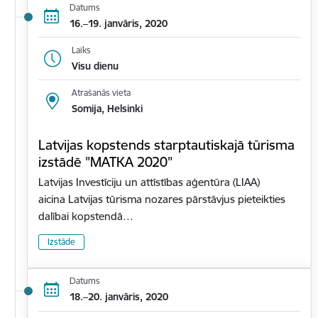
Datums
16.–19. janvāris, 2020
Laiks
Visu dienu
Atrašanās vieta
Somija, Helsinki
Latvijas kopstends starptautiskajā tūrisma
izstādē "MATKA 2020"
Latvijas Investīciju un attīstības aģentūra (LIAA)
aicina Latvijas tūrisma nozares pārstāvjus pieteikties
dalībai kopstendā…
Izstāde
Datums
18.–20. janvāris, 2020