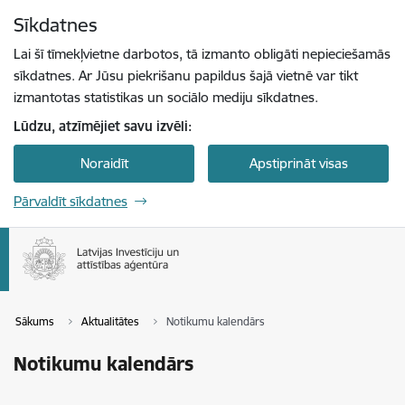
Pāriet uz lapas saturu
Sīkdatnes
Spied
lai meklētu
Enter
Lai šī tīmekļvietne darbotos, tā izmanto obligāti nepieciešamās
sīkdatnes. Ar Jūsu piekrišanu papildus šajā vietnē var tikt
izmantotas statistikas un sociālo mediju sīkdatnes.
Lūdzu, atzīmējiet savu izvēli:
Noraidīt
Apstiprināt visas
Pārvaldīt sīkdatnes
Sākums
Aktualitātes
Notikumu kalendārs
Notikumu kalendārs