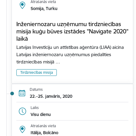
Atrašanās vieta
Somija, Turku
Inženiernozaru uzņēmumu tirdzniecības
misija kuģu būves izstādes "Navigate 2020"
laikā
Latvijas Investīciju un attīstības aģentūra (LIAA) aicina
Latvijas inženiernozaru uzņēmumus piedalīties
tirdzniecības misijā …
Tirdzniecības misija
Datums
22.–25. janvāris, 2020
Laiks
Visu dienu
Atrašanās vieta
Itālija, Bolcāno