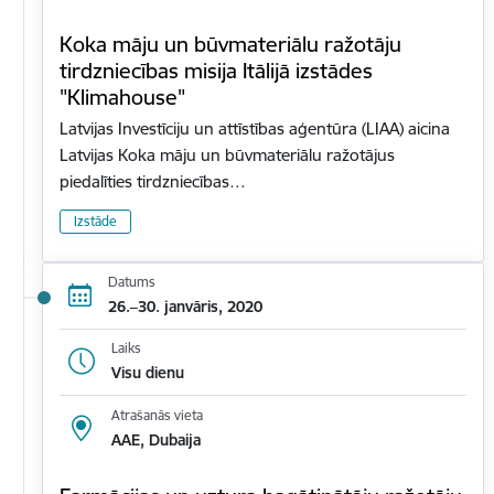
Koka māju un būvmateriālu ražotāju
tirdzniecības misija Itālijā izstādes
"Klimahouse"
Latvijas Investīciju un attīstības aģentūra (LIAA) aicina
Latvijas Koka māju un būvmateriālu ražotājus
piedalīties tirdzniecības…
Izstāde
Datums
26.–30. janvāris, 2020
Laiks
Visu dienu
Atrašanās vieta
AAE, Dubaija