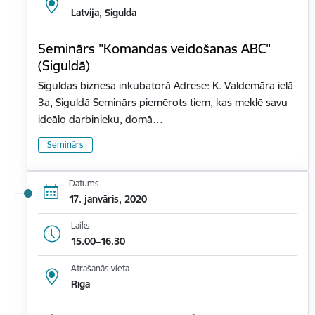
Latvija, Sigulda
Seminārs "Komandas veidošanas ABC"
(Siguldā)
Siguldas biznesa inkubatorā Adrese: K. Valdemāra ielā
3a, Siguldā Seminārs piemērots tiem, kas meklē savu
ideālo darbinieku, domā…
Seminārs
Datums
17. janvāris, 2020
Laiks
15.00–16.30
Atrašanās vieta
Rīga