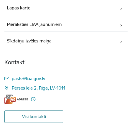
Lapas karte
Pieraksties LIAA jaunumiem
Sīkdatņu izvēles maiņa
Kontakti
E-pasts:
pasts@liaa.gov.lv
Pērses iela 2, Rīga, LV-1011
Visi kontakti