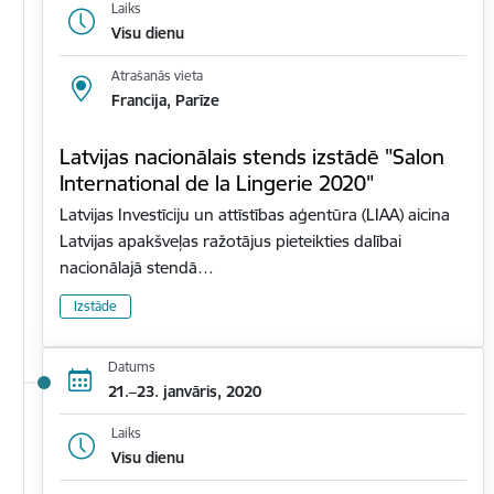
Laiks
Visu dienu
Atrašanās vieta
Francija, Parīze
Latvijas nacionālais stends izstādē "Salon
International de la Lingerie 2020"
Latvijas Investīciju un attīstības aģentūra (LIAA) aicina
Latvijas apakšveļas ražotājus pieteikties dalībai
nacionālajā stendā…
Izstāde
Datums
21.–23. janvāris, 2020
Laiks
Visu dienu