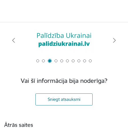
Vai šī informācija bija noderīga?
Sniegt atsauksmi
Kājene
Ātrās saites