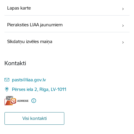
Lapas karte
Pieraksties LIAA jaunumiem
Sīkdatņu izvēles maiņa
Kontakti
E-pasts:
pasts@liaa.gov.lv
Pērses iela 2, Rīga, LV-1011
Visi kontakti