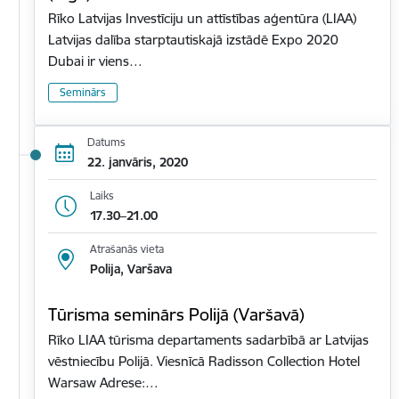
Rīko Latvijas Investīciju un attīstības aģentūra (LIAA)
Latvijas dalība starptautiskajā izstādē Expo 2020
Dubai ir viens…
Seminārs
Datums
22. janvāris, 2020
Laiks
17.30–21.00
Atrašanās vieta
Polija, Varšava
Tūrisma seminārs Polijā (Varšavā)
Rīko LIAA tūrisma departaments sadarbībā ar Latvijas
vēstniecību Polijā. Viesnīcā Radisson Collection Hotel
Warsaw Adrese:…