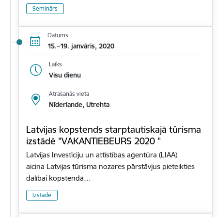
Seminārs
Datums
15.–19. janvāris, 2020
Laiks
Visu dienu
Atrašanās vieta
Nīderlande, Utrehta
Latvijas kopstends starptautiskajā tūrisma
izstādē "VAKANTIEBEURS 2020 "
Latvijas Investīciju un attīstības aģentūra (LIAA)
aicina Latvijas tūrisma nozares pārstāvjus pieteikties
dalībai kopstendā…
Izstāde