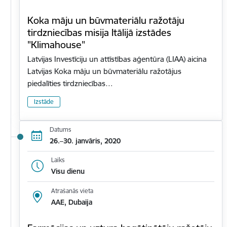
Koka māju un būvmateriālu ražotāju
tirdzniecības misija Itālijā izstādes
"Klimahouse"
Latvijas Investīciju un attīstības aģentūra (LIAA) aicina
Latvijas Koka māju un būvmateriālu ražotājus
piedalīties tirdzniecības…
Izstāde
Datums
26.–30. janvāris, 2020
Laiks
Visu dienu
Atrašanās vieta
AAE, Dubaija