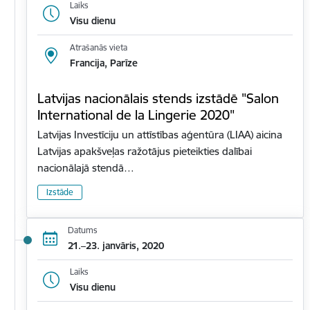
Laiks
Visu dienu
Atrašanās vieta
Francija, Parīze
Latvijas nacionālais stends izstādē "Salon
International de la Lingerie 2020"
Latvijas Investīciju un attīstības aģentūra (LIAA) aicina
Latvijas apakšveļas ražotājus pieteikties dalībai
nacionālajā stendā…
Izstāde
Datums
21.–23. janvāris, 2020
Laiks
Visu dienu