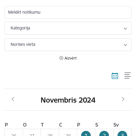
Meklēt notikumu
Kategorija
Norises vieta
Aizvērt
Novembris 2024
P
O
T
C
P
S
Sv
1
2
3
26
27
28
29