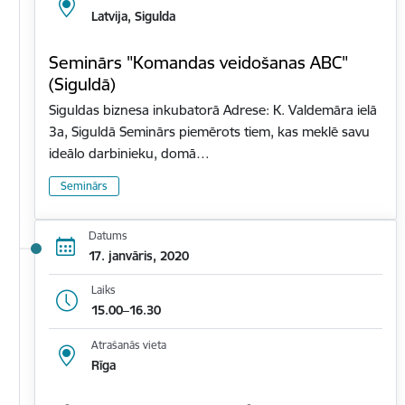
Latvija, Sigulda
Seminārs "Komandas veidošanas ABC"
(Siguldā)
Siguldas biznesa inkubatorā Adrese: K. Valdemāra ielā
3a, Siguldā Seminārs piemērots tiem, kas meklē savu
ideālo darbinieku, domā…
Seminārs
Datums
17. janvāris, 2020
Laiks
15.00–16.30
Atrašanās vieta
Rīga