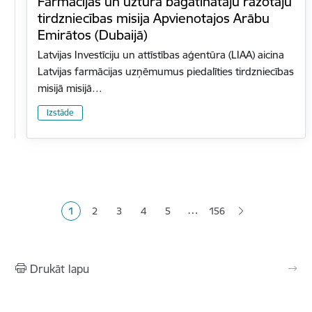
Farmācijas un uztura bagātinātāju ražotāju
tirdzniecības misija Apvienotajos Arābu
Emirātos (Dubaijā)
Latvijas Investīciju un attīstības aģentūra (LIAA) aicina
Latvijas farmācijas uzņēmumus piedalīties tirdzniecības
misijā misijā…
Izstāde
Lapošana
…
1
2
3
4
5
156
Pašreizējā lapa
Lapa
Lapa
Lapa
Lapa
Drukāt lapu