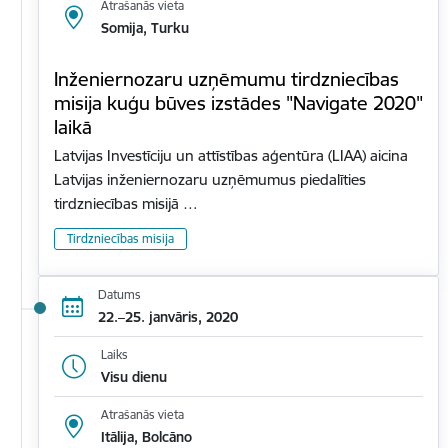
Atrašanās vieta
Somija, Turku
Inženiernozaru uzņēmumu tirdzniecības
misija kuģu būves izstādes "Navigate 2020"
laikā
Latvijas Investīciju un attīstības aģentūra (LIAA) aicina
Latvijas inženiernozaru uzņēmumus piedalīties
tirdzniecības misijā …
Tirdzniecības misija
Datums
22.–25. janvāris, 2020
Laiks
Visu dienu
Atrašanās vieta
Itālija, Bolcāno