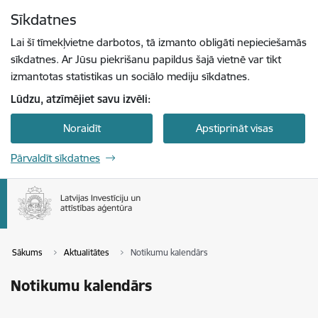
Pāriet uz lapas saturu
Sīkdatnes
Spied
lai meklētu
Enter
Lai šī tīmekļvietne darbotos, tā izmanto obligāti nepieciešamās
sīkdatnes. Ar Jūsu piekrišanu papildus šajā vietnē var tikt
izmantotas statistikas un sociālo mediju sīkdatnes.
Lūdzu, atzīmējiet savu izvēli:
Noraidīt
Apstiprināt visas
Pārvaldīt sīkdatnes
Sākums
Aktualitātes
Notikumu kalendārs
Notikumu kalendārs