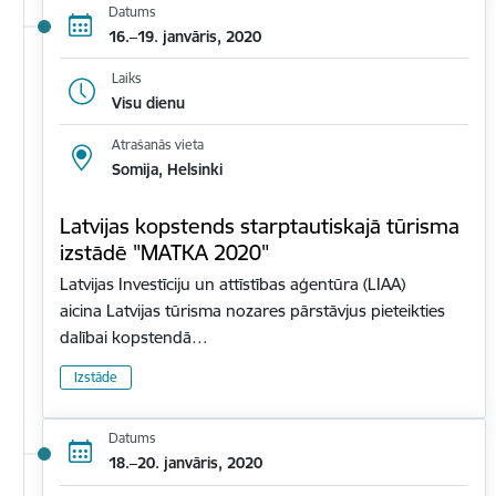
Datums
16.–19. janvāris, 2020
Laiks
Visu dienu
Atrašanās vieta
Somija, Helsinki
Latvijas kopstends starptautiskajā tūrisma
izstādē "MATKA 2020"
Latvijas Investīciju un attīstības aģentūra (LIAA)
aicina Latvijas tūrisma nozares pārstāvjus pieteikties
dalībai kopstendā…
Izstāde
Datums
18.–20. janvāris, 2020