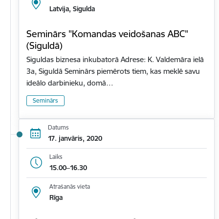
Latvija, Sigulda
Seminārs "Komandas veidošanas ABC"
(Siguldā)
Siguldas biznesa inkubatorā Adrese: K. Valdemāra ielā
3a, Siguldā Seminārs piemērots tiem, kas meklē savu
ideālo darbinieku, domā…
Seminārs
Datums
17. janvāris, 2020
Laiks
15.00–16.30
Atrašanās vieta
Rīga