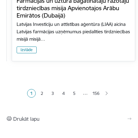
Farmācijas un uztura bagātinātāju ražotāju
tirdzniecības misija Apvienotajos Arābu
Emirātos (Dubaijā)
Latvijas Investīciju un attīstības aģentūra (LIAA) aicina
Latvijas farmācijas uzņēmumus piedalīties tirdzniecības
misijā misijā…
Izstāde
Lapošana
…
1
2
3
4
5
156
Pašreizējā lapa
Lapa
Lapa
Lapa
Lapa
Drukāt lapu