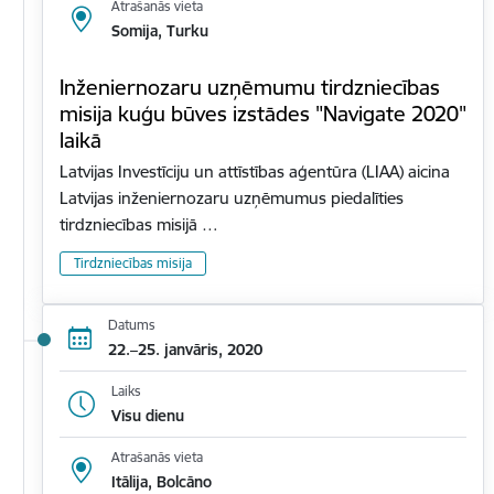
Atrašanās vieta
Somija, Turku
Inženiernozaru uzņēmumu tirdzniecības
misija kuģu būves izstādes "Navigate 2020"
laikā
Latvijas Investīciju un attīstības aģentūra (LIAA) aicina
Latvijas inženiernozaru uzņēmumus piedalīties
tirdzniecības misijā …
Tirdzniecības misija
Datums
22.–25. janvāris, 2020
Laiks
Visu dienu
Atrašanās vieta
Itālija, Bolcāno