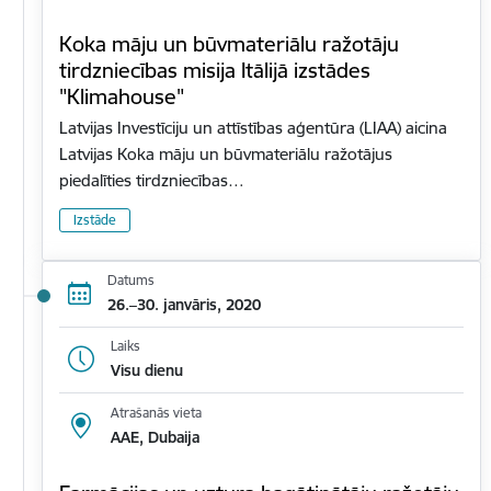
Koka māju un būvmateriālu ražotāju
tirdzniecības misija Itālijā izstādes
"Klimahouse"
Latvijas Investīciju un attīstības aģentūra (LIAA) aicina
Latvijas Koka māju un būvmateriālu ražotājus
piedalīties tirdzniecības…
Izstāde
Datums
26.–30. janvāris, 2020
Laiks
Visu dienu
Atrašanās vieta
AAE, Dubaija