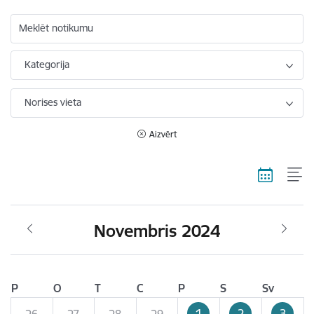
Meklēt notikumu
Kategorija
Norises vieta
Aizvērt
Novembris 2024
P
O
T
C
P
S
Sv
1
2
3
26
27
28
29