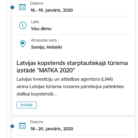
Datums
16.–19. janvāris, 2020
Laiks
Visu dienu
Atrašanās vieta
Somija, Helsinki
Latvijas kopstends starptautiskajā tūrisma
izstādē "MATKA 2020"
Latvijas Investīciju un attīstības aģentūra (LIAA)
aicina Latvijas tūrisma nozares pārstāvjus pieteikties
dalībai kopstendā…
Izstāde
Datums
18.–20. janvāris, 2020