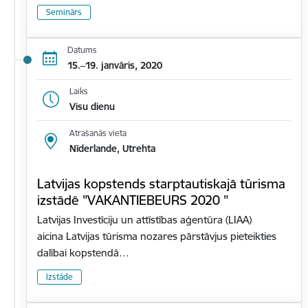
Seminārs
Datums
15.–19. janvāris, 2020
Laiks
Visu dienu
Atrašanās vieta
Nīderlande, Utrehta
Latvijas kopstends starptautiskajā tūrisma
izstādē "VAKANTIEBEURS 2020 "
Latvijas Investīciju un attīstības aģentūra (LIAA)
aicina Latvijas tūrisma nozares pārstāvjus pieteikties
dalībai kopstendā…
Izstāde