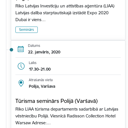
Rīko Latvijas Investīciju un attīstības aģentūra (LIAA)
Latvijas dalība starptautiskajā izstādē Expo 2020
Dubai ir viens…
Seminārs
Datums
22. janvāris, 2020
Laiks
17.30–21.00
Atrašanās vieta
Polija, Varšava
Tūrisma seminārs Polijā (Varšavā)
Rīko LIAA tūrisma departaments sadarbībā ar Latvijas
vēstniecību Polijā. Viesnīcā Radisson Collection Hotel
Warsaw Adrese:…