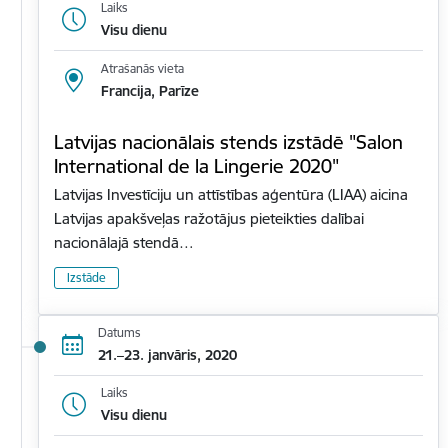
Laiks
Visu dienu
Atrašanās vieta
Francija, Parīze
Latvijas nacionālais stends izstādē "Salon
International de la Lingerie 2020"
Latvijas Investīciju un attīstības aģentūra (LIAA) aicina
Latvijas apakšveļas ražotājus pieteikties dalībai
nacionālajā stendā…
Izstāde
Datums
21.–23. janvāris, 2020
Laiks
Visu dienu