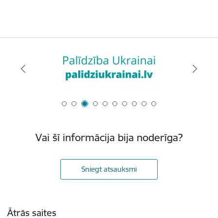
Vai šī informācija bija noderīga?
Sniegt atsauksmi
Kājene
Ātrās saites