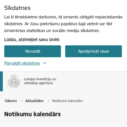
Pāriet uz lapas saturu
Sīkdatnes
Spied
lai meklētu
Enter
Lai šī tīmekļvietne darbotos, tā izmanto obligāti nepieciešamās
sīkdatnes. Ar Jūsu piekrišanu papildus šajā vietnē var tikt
izmantotas statistikas un sociālo mediju sīkdatnes.
Lūdzu, atzīmējiet savu izvēli:
Noraidīt
Apstiprināt visas
Pārvaldīt sīkdatnes
Sākums
Aktualitātes
Notikumu kalendārs
Notikumu kalendārs