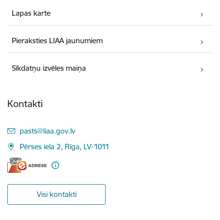
Lapas karte
Pieraksties LIAA jaunumiem
Sīkdatņu izvēles maiņa
Kontakti
E-pasts:
pasts@liaa.gov.lv
Pērses iela 2, Rīga, LV-1011
Visi kontakti