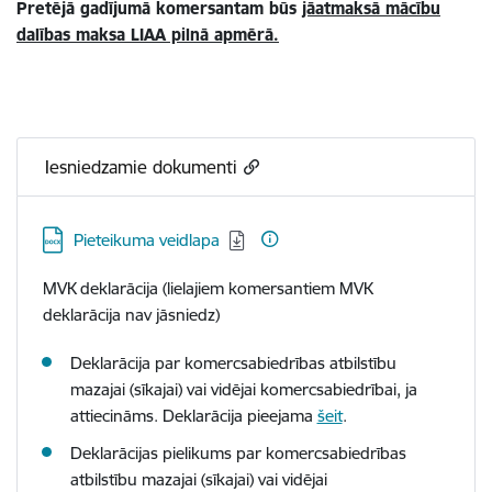
Pretējā gadījumā komersantam būs
jāatmaksā mācību
dalības maksa LIAA pilnā apmērā.
Iesniedzamie dokumenti
Lejupielādēt:
Pieteikuma veidlapa
MVK deklarācija (lielajiem komersantiem MVK
deklarācija nav jāsniedz)
Deklarācija par komercsabiedrības atbilstību
mazajai (sīkajai) vai vidējai komercsabiedrībai, ja
attiecināms. Deklarācija pieejama
šeit
.
Deklarācijas pielikums par komercsabiedrības
atbilstību mazajai (sīkajai) vai vidējai