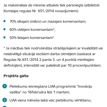
Ja maksimālais de minimis atbalsts tiek pārsniegts (atbilstoši
Komisijas regulas Nr. 651/2014 nosacījumiem):
70% sīkajam (mikro) un mazajam komersantam;
60% vidējam komersantam*;
50% lielajam komersantam*.
* Ja mācības tiek nodrošinātas strādājošajiem ar invaliditāti vai
nelabvēlīgā situācijā esošiem darba ņēmējiem (saskaņā ar
Regulas Nr.651/2014 2.panta 3. un 4.punktā minētajām
definīcijām), intensitāti var palielināt par 10 procentpunktiem.
Projekta gaita:
Pieteikumu iesniegšana LIAA programmā “Inovāciju
vadība” no 16februāra līdz 1.martam;
LIAA viena mēneša laikā veic pieteikumu vērtēšanu;