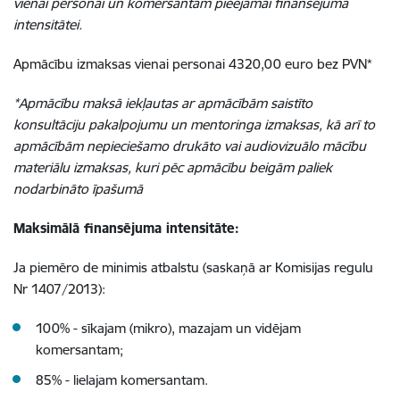
vienai personai un komersantam pieejamai finansējuma
intensitātei.
Apmācību izmaksas vienai personai
4320,00 euro bez PVN*
*Apmācību maksā iekļautas ar apmācībām saistīto
konsultāciju pakalpojumu un mentoringa izmaksas, kā arī to
apmācībām nepieciešamo drukāto vai audiovizuālo mācību
materiālu izmaksas, kuri pēc apmācību beigām paliek
nodarbināto īpašumā
Maksimālā finansējuma intensitāte:
Ja piemēro de minimis atbalstu (saskaņā ar Komisijas regulu
Nr 1407/2013):
100% - sīkajam (mikro), mazajam un vidējam
komersantam;
85% - lielajam komersantam.