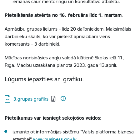
iemaņas caur mentoringu un konsultatīvo atbalstu.
Pieteikšanās atvērta no 16. februāra līdz 1. martam
.
Apmācību grupas lielums – līdz 20 dalībniekiem. Maksimālais
darbinieku skaits, ko var pieteikt apmācībām viens
komersants –
3 darbinieki
.
Mācības norisināsies angļu valodā klātienē Skolas ielā 11,
Rīgā. Mācību uzsākšana plānota 2023. gada 13.aprīlī.
Lūgums iepazīties ar grafiku.
Lejupielādēt:
3.grupas grafiks
Pieteikumus var iesniegt sekojošos veidos:
izmantojot informācijas sistēmu "Valsts platforma biznesa
attīstībai"
www.business.gov.lv