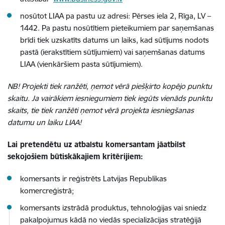
nosūtot LIAA pa pastu uz adresi: Pērses iela 2, Rīga, LV –
1442. Pa pastu nosūtītiem pieteikumiem par saņemšanas
brīdi tiek uzskatīts datums un laiks, kad sūtījums nodots
pastā (ierakstītiem sūtījumiem) vai saņemšanas datums
LIAA (vienkāršiem pasta sūtījumiem).
NB!
Projekti tiek ranžēti, ņemot vērā piešķirto kopējo punktu
skaitu. Ja vairākiem iesniegumiem tiek iegūts vienāds punktu
skaits, tie tiek ranžēti ņemot vērā projekta iesniegšanas
datumu un laiku LIAA!
Lai pretendētu uz atbalstu komersantam jāatbilst
sekojošiem būtiskākajiem kritērijiem:
komersants ir reģistrēts Latvijas Republikas
komercreģistrā;
komersants izstrādā produktus, tehnoloģijas vai sniedz
pakalpojumus kādā no viedās specializācijas stratēģijā