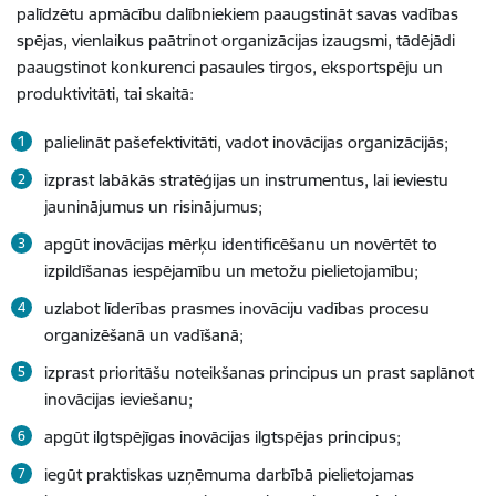
palīdzētu apmācību dalībniekiem paaugstināt savas vadības
spējas, vienlaikus paātrinot organizācijas izaugsmi, tādējādi
paaugstinot konkurenci pasaules tirgos, eksportspēju un
produktivitāti, tai skaitā:
palielināt pašefektivitāti, vadot inovācijas organizācijās;
izprast labākās stratēģijas un instrumentus, lai ieviestu
jauninājumus un risinājumus;
apgūt inovācijas mērķu identificēšanu un novērtēt to
izpildīšanas iespējamību un metožu pielietojamību;
uzlabot līderības prasmes inovāciju vadības procesu
organizēšanā un vadīšanā;
izprast prioritāšu noteikšanas principus un prast saplānot
inovācijas ieviešanu;
apgūt ilgtspējīgas inovācijas ilgtspējas principus;
iegūt praktiskas uzņēmuma darbībā pielietojamas