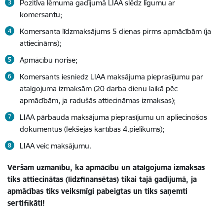
Pozitīva lēmuma gadījumā LIAA slēdz līgumu ar
komersantu;
Komersanta līdzmaksājums 5 dienas pirms apmācībām (ja
attiecināms);
Apmācību norise;
Komersants iesniedz LIAA maksājuma pieprasījumu par
atalgojuma izmaksām (20 darba dienu laikā pēc
apmācībām, ja radušās attiecināmas izmaksas);
LIAA pārbauda maksājuma pieprasījumu un apliecinošos
dokumentus (Iekšējās kārtības 4.pielikums);
LIAA veic maksājumu.
Vēršam uzmanību, ka apmācību un atalgojuma izmaksas
tiks attiecinātas (līdzfinansētas) tikai tajā gadījumā, ja
apmācības tiks veiksmīgi pabeigtas un tiks saņemti
sertifikāti!