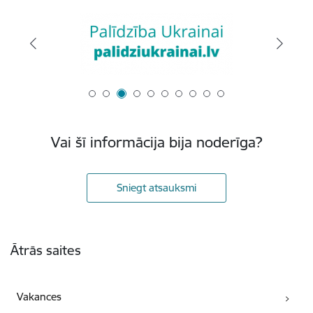
Vai šī informācija bija noderīga?
Sniegt atsauksmi
Kājene
Ātrās saites
Vakances