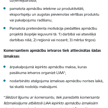
uzņēmējdarbībā;
pamatota apmācību ietekme uz produktivitāti,
eksportspēju un augstas pievienotas vērtības produktu
vai pakalpojumu radīšanu;
Pamatota pretendenta motivācija piedalīties apmācību
projektā (kopējie ieguvumi tā: 1) darbībā vai atsevišķā
darbības nišā; 2) reģionā vai nozarē; 3) mērķa tirgos).
Komersantiem apmācību ietvaros tiek attiecinātas šādas
izmaksas:
ārpakalpojumā iepirkto apmācību maksa, kuras
pasākuma ietvaros organizē LIAA*;
nodarbināto atalgojuma izmaksas apmācību norises laikā,
tai skaitā nodokļu maksājumi.
*
Slēdzot līgumu ar komersantu, tiek paredzēts komersanta
līdzmaksājums atbilstoši LIAA iepirkto apmācību izmaksām