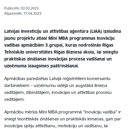
Publicēts: 02.02.2023.
Atjaunināts: 17.04.2023.
Latvijas Investīciju un attīstības aģentūra (LIAA) izsludina
jaunu projektu atlasi Mini MBA programmas Inovāciju
vadības apmācībām 3.grupai, kuras nodrošinās Rīgas
Tehniskās universitātes Rīgas Biznesa skola, lai sniegtu
praktiskas zināšanas inovācijas procesa vadīšanai un
uzņēmuma izaugsmes paātrināšanai.
Apmācības paredzētas Latvijā reģistrētiem komersantu
darbiniekiem – uzņēmumu vidējā un augstākā līmeņa
vadītājiem, dibinātājiem, inovācijas un attīstības procesu
vadītājiem.
Apmācību mērķis Mini MBA programmā “Inovāciju vadība” ir
sniegt teorētiskās zināšanas un praktiskās iemaņas, gan par
inovācijas spēju attīstīšanu, motivāciju un vadīšanu, lai