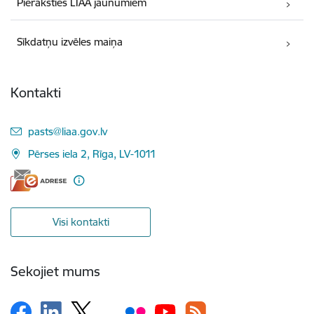
Pieraksties LIAA jaunumiem
Sīkdatņu izvēles maiņa
Kontakti
E-pasts:
pasts@liaa.gov.lv
Pērses iela 2, Rīga, LV-1011
Visi kontakti
Sekojiet mums