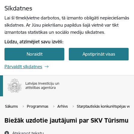
Pāriet uz lapas saturu
Sīkdatnes
Spied
lai meklētu
Enter
Lai šī tīmekļvietne darbotos, tā izmanto obligāti nepieciešamās
sīkdatnes. Ar Jūsu piekrišanu papildus šajā vietnē var tikt
izmantotas statistikas un sociālo mediju sīkdatnes.
Lūdzu, atzīmējiet savu izvēli:
Noraidīt
Apstiprināt visas
Pārvaldīt sīkdatnes
Sākums
Programmas
Arhīvs
Starptautiskās konkurētspējas veic
Biežāk uzdotie jautājumi par SKV Tūrismu
Atskaņot tekstu