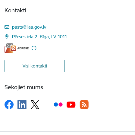
Kontakti
E-pasts:
pasts@liaa.gov.lv
Pērses iela 2, Rīga, LV-1011
Visi kontakti
Sekojiet mums