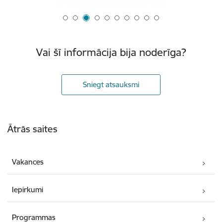
Vai šī informācija bija noderīga?
Sniegt atsauksmi
Kājene
Ātrās saites
Vakances
Iepirkumi
Programmas