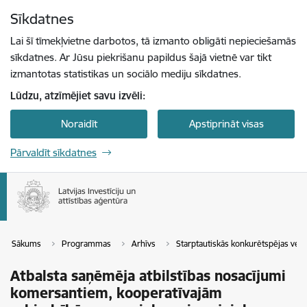
Pāriet uz lapas saturu
Sīkdatnes
Spied
lai meklētu
Enter
Lai šī tīmekļvietne darbotos, tā izmanto obligāti nepieciešamās
sīkdatnes. Ar Jūsu piekrišanu papildus šajā vietnē var tikt
izmantotas statistikas un sociālo mediju sīkdatnes.
Lūdzu, atzīmējiet savu izvēli:
Noraidīt
Apstiprināt visas
Pārvaldīt sīkdatnes
Sākums
Programmas
Arhīvs
Starptautiskās konkurētspējas veic
Atbalsta saņēmēja atbilstības nosacījumi
komersantiem, kooperatīvajām