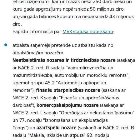
ietilpst uzņēmumi, kam ir mazāk nekā 250 darbinieku un
kuru gada apgrozījums nepārsniedz 50 miljonus eiro
un/vai gada bilances kopsumma nepārsniedz 43 miljonus
eiro.
Papildu informācija par
MVK statusa noteikšanu
;
atbalsta saņēmējs pretendē uz atbalstu kādā no
atbalstāmajām nozarēm.
Neatbalstāmās nozares ir tirdzniecības nozare
(saskaņā
ar NACE 2. red. G sadaļu "Vairumtirdzniecība un
mazumtirdzniecība; automobiļu un motociklu remonts",
izņemot grupu 45.2 "Automobiļu apkope un
remonts"),
finanšu starpniecības nozare
(saskaņā ar
NACE 2. red. K sadaļu "Finanšu un apdrošināšanas
darbības"),
komercpakalpojumu nozare
(saskaņā ar
NACE 2. red. L sadaļu "Operācijas ar nekustamo īpašumu"
un 77. nodaļu "Iznomāšana un ekspluatācijas
līzings") un
azartspēļu nozare
(saskaņā ar NACE 2. red. R
sadaļu "Māksla, izklaide un atpūta" 92. nodaļu