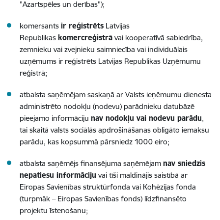
"Azartspēles un derības");
komersants
ir reģistrēts
Latvijas
Republikas
komercreģistrā
vai kooperatīvā sabiedrība,
zemnieku vai zvejnieku saimniecība vai individuālais
uzņēmums ir reģistrēts Latvijas Republikas Uzņēmumu
reģistrā;
atbalsta saņēmējam saskaņā ar Valsts ieņēmumu dienesta
administrēto nodokļu (nodevu) parādnieku datubāzē
pieejamo informāciju
nav nodokļu vai nodevu parādu
,
tai skaitā valsts sociālās apdrošināšanas obligāto iemaksu
parādu, kas kopsummā pārsniedz 1000 eiro;
atbalsta saņēmējs finansējuma saņēmējam
nav sniedzis
nepatiesu informāciju
vai tīši maldinājis saistībā ar
Eiropas Savienības struktūrfonda vai Kohēzijas fonda
(turpmāk – Eiropas Savienības fonds) līdzfinansēto
projektu īstenošanu;