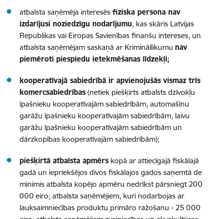
atbalsta saņēmēja interesēs
fiziska persona nav
izdarījusi noziedzīgu nodarījumu
, kas skāris Latvijas
Republikas vai Eiropas Savienības finanšu intereses, un
atbalsta saņēmējam saskaņā ar Krimināllikumu
nav
piemēroti piespiedu ietekmēšanas līdzekļi;
kooperatīvajā sabiedrībā ir apvienojušās vismaz trīs
komercsabiedrības
(netiek piešķirts atbalsts dzīvokļu
īpašnieku kooperatīvajām sabiedrībām, automašīnu
garāžu īpašnieku kooperatīvajām sabiedrībām, laivu
garāžu īpašnieku kooperatīvajām sabiedrībām un
dārzkopības kooperatīvajām sabiedrībām);
piešķirtā atbalsta apmērs
kopā ar attiecīgajā fiskālajā
gadā un iepriekšējos divos fiskālajos gados saņemtā de
minimis atbalsta kopējo apmēru nedrīkst pārsniegt 200
000 eiro; atbalsta saņēmējiem, kuri nodarbojas ar
lauksaimniecības produktu primāro ražošanu - 25 000