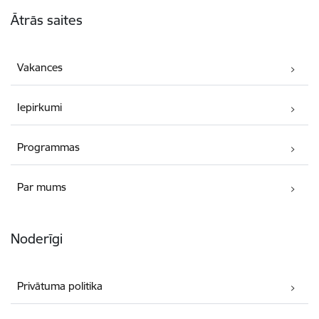
Kājene
Ātrās saites
Vakances
Iepirkumi
Programmas
Par mums
Noderīgi
Privātuma politika