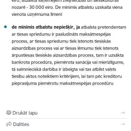
eiro; atbalsta saņēmējiem zvejniecības un akvakultūras
nozarē - 30 000 eiro. De minimis atbalstu uzskaita viena
vienota uzņēmuma līmenī
de minimis atbalstu nepiešķir, ja
atbalsta pretendentam
ar tiesas spriedumu ir pasludināts maksātnespējas
process, ar tiesas spriedumu tiek īstenots tiesiskās
aizsardzības process vai ar tiesas lēmumu tiek īstenots
ārpustiesas tiesiskās aizsardzības process, tam ir uzsākta
bankrota procedūra, piemērota sanācija vai mierizlīgums,
tā saimnieciskā darbība ir izbeigta vai tas atbilst valsts
tiesību aktos noteiktiem kritērijiem, lai tam pēc kreditoru
pieprasījuma piemērotu maksātnespējas procedūru
Drukāt lapu
Dalīties