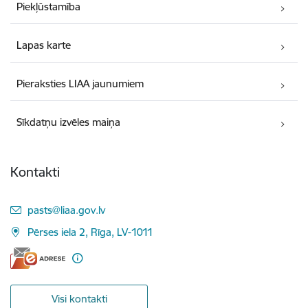
Piekļūstamība
Lapas karte
Pieraksties LIAA jaunumiem
Sīkdatņu izvēles maiņa
Kontakti
E-pasts:
pasts@liaa.gov.lv
Pērses iela 2, Rīga, LV-1011
Visi kontakti