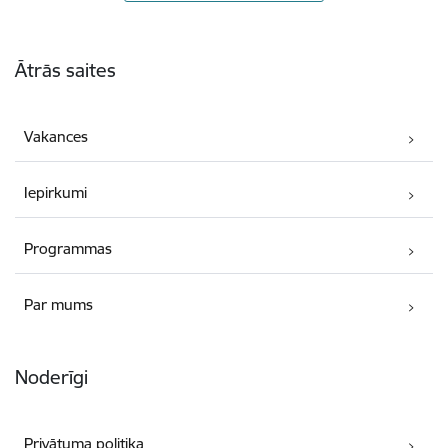
Kājene
Ātrās saites
Vakances
Iepirkumi
Programmas
Par mums
Noderīgi
Privātuma politika