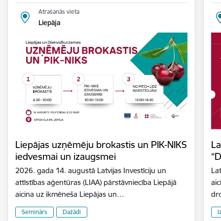
Atrašanās vieta
Liepāja
Liepājas uzņēmēju brokastis un PIK-NIKS
La
iedvesmai un izaugsmei
“D
2026. gada 14. augustā Latvijas Investīciju un
Lat
attīstības aģentūras (LIAA) pārstāvniecība Liepājā
aic
aicina uz ikmēneša Liepājas un…
dr
Seminārs
Dažādi
I