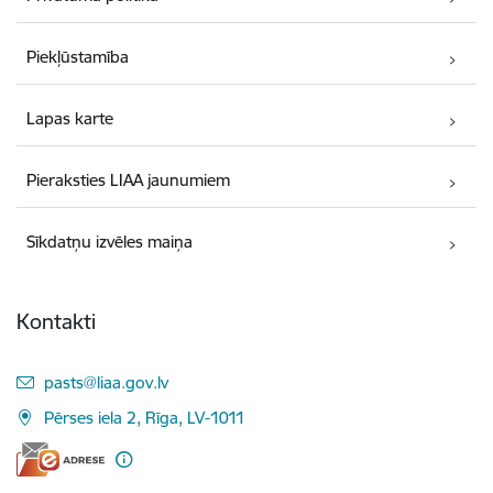
Piekļūstamība
Lapas karte
Pieraksties LIAA jaunumiem
Sīkdatņu izvēles maiņa
Kontakti
E-pasts:
pasts@liaa.gov.lv
Pērses iela 2, Rīga, LV-1011