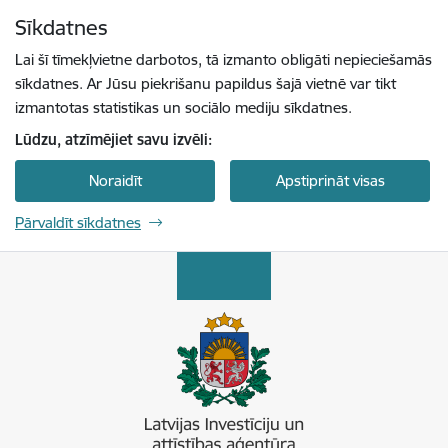
Pāriet uz lapas saturu
Sīkdatnes
Spied
lai meklētu
Enter
Lai šī tīmekļvietne darbotos, tā izmanto obligāti nepieciešamās
sīkdatnes. Ar Jūsu piekrišanu papildus šajā vietnē var tikt
izmantotas statistikas un sociālo mediju sīkdatnes.
Lūdzu, atzīmējiet savu izvēli:
Noraidīt
Apstiprināt visas
Pārvaldīt sīkdatnes
Latvijas Investīciju un attīstības aģentūra