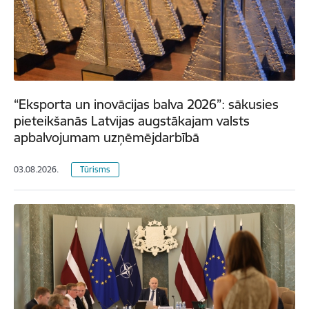
“Eksporta un inovācijas balva 2026”: sākusies
pieteikšanās Latvijas augstākajam valsts
apbalvojumam uzņēmējdarbībā
03.08.2026.
Tūrisms