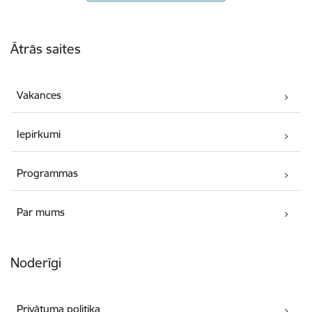
Kājene
Ātrās saites
Vakances
Iepirkumi
Programmas
Par mums
Noderīgi
Privātuma politika