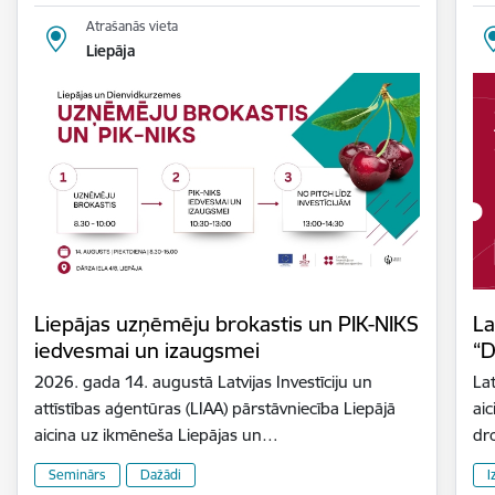
Atrašanās vieta
Liepāja
Liepājas uzņēmēju brokastis un PIK-NIKS
La
iedvesmai un izaugsmei
“D
2026. gada 14. augustā Latvijas Investīciju un
Lat
attīstības aģentūras (LIAA) pārstāvniecība Liepājā
aic
aicina uz ikmēneša Liepājas un…
dr
Seminārs
Dažādi
I