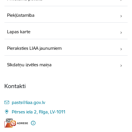
Piekļūstamība
Lapas karte
Pieraksties LIAA jaunumiem
Sīkdatņu izvēles maiņa
Kontakti
E-pasts:
pasts@liaa.gov.lv
Pērses iela 2, Rīga, LV-1011