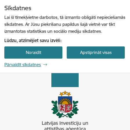
Pāriet uz lapas saturu
Sīkdatnes
Spied
lai meklētu
Enter
Lai šī tīmekļvietne darbotos, tā izmanto obligāti nepieciešamās
sīkdatnes. Ar Jūsu piekrišanu papildus šajā vietnē var tikt
izmantotas statistikas un sociālo mediju sīkdatnes.
Lūdzu, atzīmējiet savu izvēli:
Noraidīt
Apstiprināt visas
Pārvaldīt sīkdatnes
Latvijas Investīciju un attīstības aģentūra