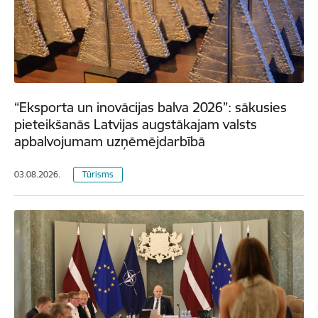
“Eksporta un inovācijas balva 2026”: sākusies
pieteikšanās Latvijas augstākajam valsts
apbalvojumam uzņēmējdarbībā
03.08.2026.
Tūrisms