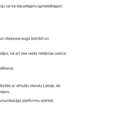
ciju vai kā klausītājam/apmeklētājam
un dizainparauga izstrādi un
ijos, kā arī visa veida reklāmas satura
klēšanai;
iržās ar virtuālu stendu Latvijā, tai
ntiem;
 komunikācijas platformu izstrādi