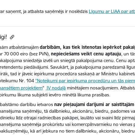
var saņemt
, ja atbalsta saņēmējs ir noslēdzis
Līgumu ar LIAA par at
īgi!
isām atbalstāmajām
darbībām, kas tiek īstenotas iepērkot paka
ar 70 000 eiro (bez PVN),
nepieciešams veikt cenu aptauju
, un t
kalpojuma sniedzēja izvēli un sniegtā pakalpojuma cenu. Cenu aptau
retendentu piedāvājumi. Savukārt, ja pakalpojuma paredzamā līgu
irāk, tad ir jāveic iepirkuma procedūra saskaņā ar Ministru kabine
oteikumu Nr. 104
"Noteikumi par iepirkuma procedūru un tās piem
inansētiem projektiem
"
IV nodaļā
minētajiem nosacījumiem. Atbalsta
pirkumu likuma subjekti ievēro minētā likuma prasības.
tbalstāmo darbību ietvaros
nav pieļaujami darījumi ar saistītaj
nansējuma saņēmēju, tā dalībnieku, akcionāru, biedru, padomes vai 
dinieku līdz otrajai radniecības pakāpei, laulāto vai svaini līdz pirma
inansējuma saņēmēja prokūristu vai komercpilnvarnieku no vienas 
akšuzņēmēju, kā arī jebkura no tiem dalībnieku, akcionāru, biedru,