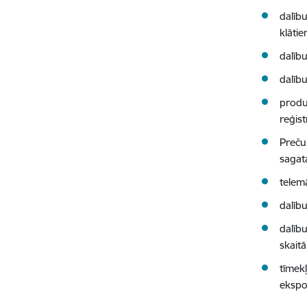
dalīb
klātie
dalību
dalību
produ
reģis
Preču
sagat
telem
dalību
dalību
skait
tīmekļ
ekspo