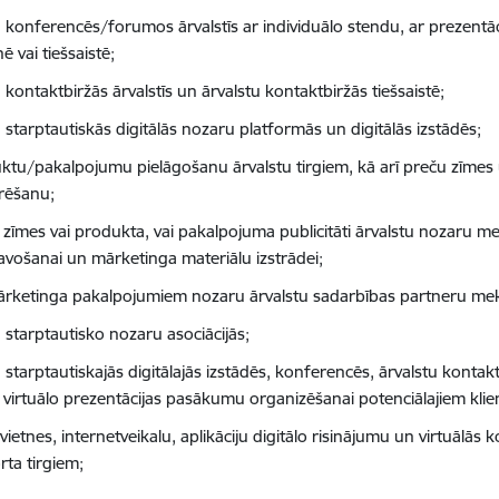
u konferencēs/forumos ārvalstīs ar individuālo stendu, ar prezentā
nē vai tiešsaistē;
 kontaktbiržās ārvalstīs un ārvalstu kontaktbiržās tiešsaistē;
 starptautiskās digitālās nozaru platformās un digitālās izstādēs;
ktu/pakalpojumu pielāgošanu ārvalstu tirgiem, kā arī preču zīmes 
trēšanu;
 zīmes vai produkta, vai pakalpojuma publicitāti ārvalstu nozaru med
avošanai un mārketinga materiālu izstrādei;
ārketinga pakalpojumiem nozaru ārvalstu sadarbības partneru me
 starptautisko nozaru asociācijās;
 starptautiskajās digitālajās izstādēs, konferencēs, ārvalstu kontaktb
ā virtuālo prezentācijas pasākumu organizēšanai potenciālajiem klie
vietnes, internetveikalu, aplikāciju digitālo risinājumu un virtuālās
rta tirgiem
;