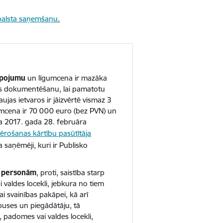
balsta saņemšanu
.
lpojumu
un līgumcena ir mazāka
ās dokumentēšanu, lai pamatotu
jas ietvaros ir jāizvērtē vismaz 3
mcena ir 70 000 euro (bez PVN) un
ta 2017. gada 28. februāra
ērošanas kārtību pasūtītāja
 saņēmēji, kuri ir Publisko
ām personām
, proti, saistība starp
valdes locekli, jebkura no tiem
jai svainības pakāpei, kā arī
puses un piegādātāju, tā
 padomes vai valdes locekli,