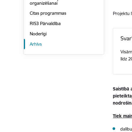
organizēšanai
Citas programmas
Projektu 
RIS3 Pārvaldība
Noderīgi
Svar
Arhīvs
Visām
līdz 
Saistībā 
pieteikta
nodrošin
Tiek mai
dalīb