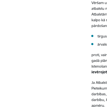
Vēršam uz
atbalstu 
Atbalstām
kalpo kā 
pārdošan
tirgus
ārvals
proti, vai
gadā plā
īstenoša
ievērojo
Ja Atbals
Pieteikum
darbības,
darbību, 
apmēru.