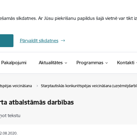
iešamās sīkdatnes. Ar Jūsu piekrišanu papildus šajā vietnē var tikt i
Pārvaldīt sīkdatnes
Pakalpojumi
Aktualitātes
Programmas
Kontakti
tspējas veicināšana
Starptautiskās konkurētspējas veicināšana (uzņēmējdarbī
ta atbalstāmās darbības
ņot tekstu
02.08.2020.