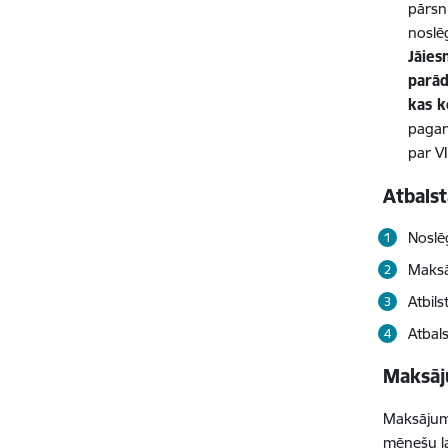
pārsn
noslē
Jāies
parād
kas
k
pagar
par V
Atbalst
Noslē
Maksā
Atbil
Atbal
Maksāj
Maksājuma
mēnešu la