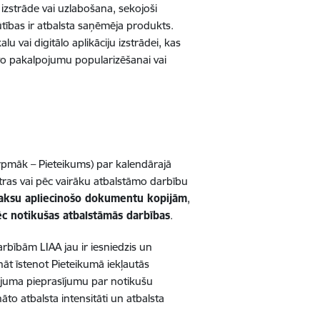
strāde vai uzlabošana, sekojoši
būtības ir atbalsta saņēmēja produkts.
u vai digitālo aplikāciju izstrādei, kas
o pakalpojumu popularizēšanai vai
rpmāk – Pieteikums) par kalendārajā
atras vai pēc vairāku atbalstāmo darbību
maksu apliecinošo dokumentu kopijām
,
c notikušas atbalstāmās darbības
.
bībām LIAA jau ir iesniedzis un
nāt īstenot Pieteikumā iekļautās
sājuma pieprasījumu par notikušu
o atbalsta intensitāti un atbalsta