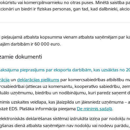
okūristu vai komercpilnvarnieku no otras puses. Minētā saistība pa
cionāri un biedri ir fiziskas personas, gan tad, kad dalībnieki, akcio
i pieļaujamā atbalsta kopsumma vienam atbalsta saņēmējam
p
ar
k
majām
darbībām ir
6
0
000 euro
.
dzamie dokumenti
elādēt:
aksājuma pieprasījums par eksporta darbībām, kas uzsāktas no 
rācija
un
deklarācijas pielikums
par komercsabiedrības atbilstību mazaj
csabiedrībai (attiecas uz komersantu, kooperatīvo sabiedrību, zem
iduālo uzņēmumu, biedrību un nodibinājumu, kuri paredz saņemt de
nimis uzskaites veidlapa, kas jāaizpilda un jāiesniedz uzņēmuma – 
bāzē EDS. Plašāka informācija pieejama
De minimis sadaļā
.
elektroniskās deklarēšanas sistēma) izdrukāta izziņa par nodokļu 
egšanas dienā atbalsta saņēmējam nav nodokļu vai nodevu parādu