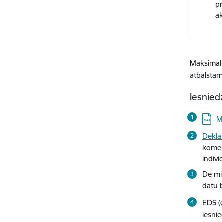
pr
ak
Maksimāl
atbalstā
Iesnie
Lejupi
M
Dekla
komer
indiv
De mi
datu 
EDS (
iesni