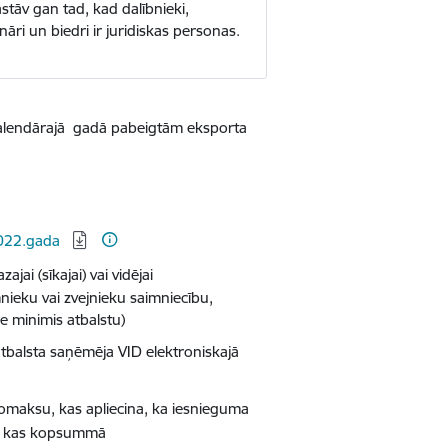
stāv gan tad, kad dalībnieki,
nāri un biedri ir juridiskas personas.
alendārajā gadā
pabeigtām eksporta
2022.gada
ai (sīkajai) vai vidējai
nieku vai zvejnieku saimniecību,
 minimis atbalstu)
atbalsta saņēmēja VID elektroniskajā
nomaksu, kas apliecina, ka iesnieguma
,
kas kopsummā