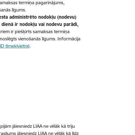
 samaksas termiņa pagarinājums,
šanās līgums.
esta administrēto nodokļu (nodevu)
 dienā ir nodokļu vai nodevu parādi,
iem ir piešķirts samaksas termiņa
noslēgts vienošanās līgums. Informācija
ID tīmekļvietnē
.
ām jāiesniedz LIAA ne vēlāk kā triju
sījums jāiesniedz LIAA ne vēlāk kā līdz