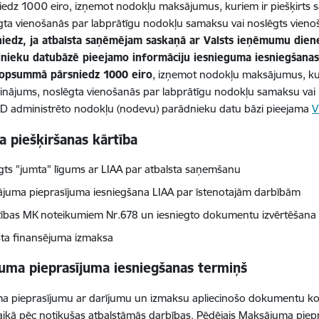
iedz 1000 eiro, izņemot nodokļu maksājumus, kuriem ir piešķirts
gta vienošanās par labprātīgu nodokļu samaksu vai noslēgts vieno
niedz, ja atbalsta saņēmējam saskaņā ar Valsts ieņēmumu dien
nieku datubāzē pieejamo informāciju
iesnieguma iesniegšanas
opsummā pārsniedz 1000 eiro
, izņemot nodokļu maksājumus, kur
inājums, noslēgta vienošanās par labprātīgu nodokļu samaksu vai 
ID administrēto nodokļu (nodevu) parādnieku datu bāzi pieejama
V
a piešķiršanas kārtība
gts "jumta" līgums ar LIAA par atbalsta saņemšanu
juma pieprasījuma iesniegšana LIAA par īstenotajām darbībām
stības MK noteikumiem Nr.678 un iesniegto dokumentu izvērtēšana
sta finansējuma izmaksa
uma pieprasījuma iesniegšanas termiņš
 pieprasījumu ar darījumu un izmaksu apliecinošo dokumentu kopij
ikā pēc notikušas atbalstāmās darbības. Pēdējais Maksājuma piepra