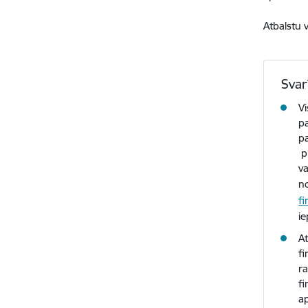
Atbalstu 
Svar
V
p
pa
p
va
n
f
ie
A
fi
ra
f
ap