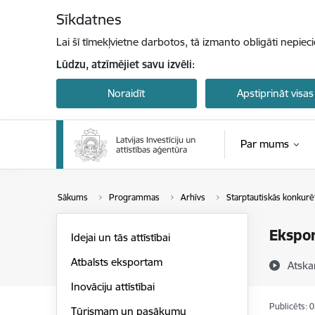
Pāriet uz lapas saturu
Sīkdatnes
Lai šī tīmekļvietne darbotos, tā izmanto obligāti nepiec
Lūdzu, atzīmējiet savu izvēli:
Noraidīt
Apstiprināt visas
Par mums
Sākums
Programmas
Arhīvs
Starptautiskās konkurē
Ekspor
Idejai un tās attīstībai
Atbalsts eksportam
Atska
Inovāciju attīstībai
Publicēts: 
Tūrismam un pasākumu