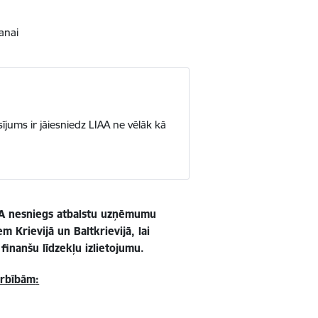
anai
jums ir jāiesniedz LIAA ne vēlāk kā
LIAA nesniegs atbalstu uzņēmumu
m Krievijā un Baltkrievijā, lai
inanšu līdzekļu izlietojumu.
arbībām
: