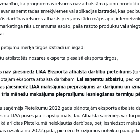
manību, ka programmas ietvaros nav atbalstāma jaunu produktu iz
nevar saņemt tādas tīmekļvietnes vai aplikācijas izstrādei, kas pēc 
ās darbības ietvaros atbalsts pieejams tādu mājaslapu, internetveikal
mārketinga rīks uzņēmuma esošo, paša ražoto produktu vai sniegt
ai.
 pētījumu mērķa tirgos izstrādi un iegādi;
tu atbilstošās nozares eksperta piesaisti eksporta tirgos,
rs
nav jāiesniedz LIAA Eksporta atbalsta darbību pieteikums
(tu
notajām eksporta atbalsta darbībām.
Lai saņemtu atbalstu
, pēc k
nas
jāiesniedz LIAA maksājuma pieprasījums ar darījumu un iz
t trīs mēnešu maksājuma pieprasījumu iesniegšanas termiņu pē
ta saņēmējs Pieteikumu 2022.gada plānotajām eksporta atbalsta dar
s no LIAA puses jau ir apstiprināts, tad Atbalsta saņēmējs var turpi
 kā arī citas Pieteikumā neiekļautās darbības, bet, iesniedzot mak
kas uzsākta no 2022.gada, piemēro Grozījumos noteikto paaugstināt