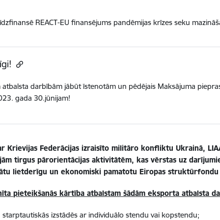
līdzfinansē REACT-EU finansējums pandēmijas krīzes seku mazināš
īgi!
 atbalsta darbībām jābūt īstenotām un pēdējais Maksājuma pieprasī
2023. gada 30.jūnijam!
ar Krievijas Federācijas izraisīto militāro konfliktu Ukrainā, 
jām tirgus pārorientācijas aktivitātēm, kas vērstas uz darījumie
ātu lietderīgu un ekonomiski pamatotu Eiropas struktūrfondu f
nīta pieteikšanās kārtība atbalstam šādām eksporta atbalsta d
u starptautiskās izstādēs ar individuālo stendu vai kopstendu;