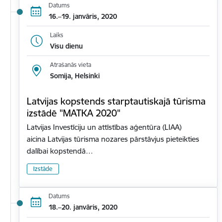
Datums
16.–19. janvāris, 2020
Laiks
Visu dienu
Atrašanās vieta
Somija, Helsinki
Latvijas kopstends starptautiskajā tūrisma
izstādē "MATKA 2020"
Latvijas Investīciju un attīstības aģentūra (LIAA)
aicina Latvijas tūrisma nozares pārstāvjus pieteikties
dalībai kopstendā…
Izstāde
Datums
18.–20. janvāris, 2020