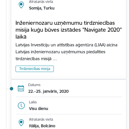
Atrašanās vieta
Somija, Turku
Inženiernozaru uzņēmumu tirdzniecības
misija kuģu būves izstādes "Navigate 2020"
laikā
Latvijas Investīciju un attīstības aģentūra (LIAA) aicina
Latvijas inženiernozaru uzņēmumus piedalīties
tirdzniecības misijā …
Tirdzniecības misija
Datums
22.–25. janvāris, 2020
Laiks
Visu dienu
Atrašanās vieta
Itālija, Bolcāno