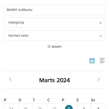
Meklēt notikumu
Kategorija
Norises vieta
Aizvērt
Marts 2024
P
O
T
C
P
S
Sv
1
24
25
26
27
2
3