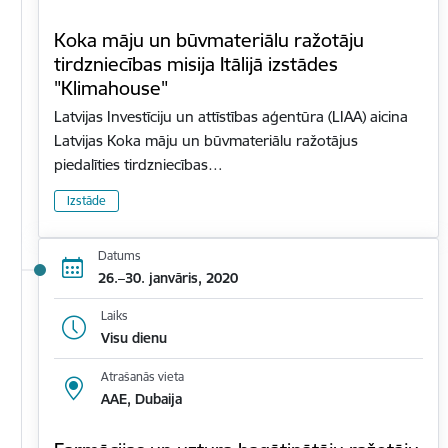
Koka māju un būvmateriālu ražotāju
tirdzniecības misija Itālijā izstādes
"Klimahouse"
Latvijas Investīciju un attīstības aģentūra (LIAA) aicina
Latvijas Koka māju un būvmateriālu ražotājus
piedalīties tirdzniecības…
Izstāde
Datums
26.–30. janvāris, 2020
Laiks
Visu dienu
Atrašanās vieta
AAE, Dubaija