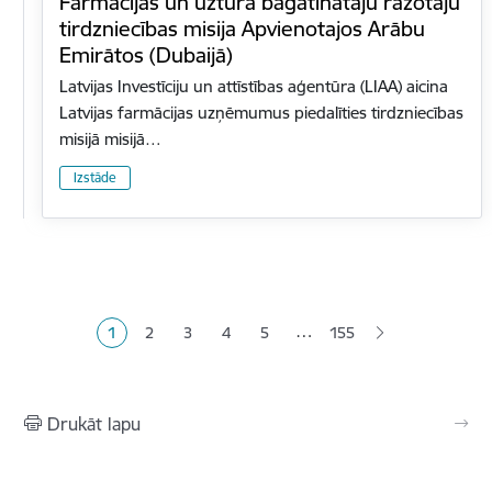
Farmācijas un uztura bagātinātāju ražotāju
tirdzniecības misija Apvienotajos Arābu
Emirātos (Dubaijā)
Latvijas Investīciju un attīstības aģentūra (LIAA) aicina
Latvijas farmācijas uzņēmumus piedalīties tirdzniecības
misijā misijā…
Izstāde
Lapošana
…
1
2
3
4
5
155
Pašreizējā lapa
Lapa
Lapa
Lapa
Lapa
Drukāt lapu