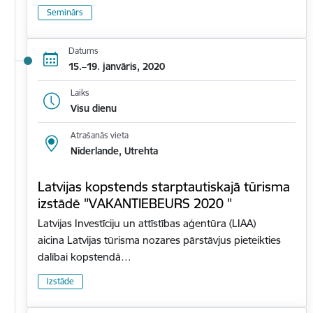
Seminārs
Datums
15.–19. janvāris, 2020
Laiks
Visu dienu
Atrašanās vieta
Nīderlande, Utrehta
Latvijas kopstends starptautiskajā tūrisma
izstādē "VAKANTIEBEURS 2020 "
Latvijas Investīciju un attīstības aģentūra (LIAA)
aicina Latvijas tūrisma nozares pārstāvjus pieteikties
dalībai kopstendā…
Izstāde