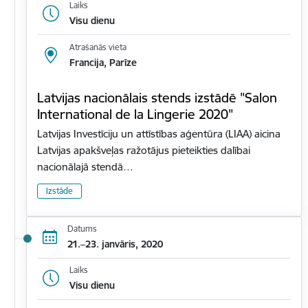
Laiks
Visu dienu
Atrašanās vieta
Francija, Parīze
Latvijas nacionālais stends izstādē "Salon
International de la Lingerie 2020"
Latvijas Investīciju un attīstības aģentūra (LIAA) aicina
Latvijas apakšveļas ražotājus pieteikties dalībai
nacionālajā stendā…
Izstāde
Datums
21.–23. janvāris, 2020
Laiks
Visu dienu