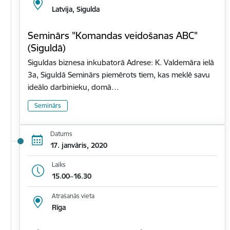
Latvija, Sigulda
Seminārs "Komandas veidošanas ABC"
(Siguldā)
Siguldas biznesa inkubatorā Adrese: K. Valdemāra ielā
3a, Siguldā Seminārs piemērots tiem, kas meklē savu
ideālo darbinieku, domā…
Seminārs
Datums
17. janvāris, 2020
Laiks
15.00–16.30
Atrašanās vieta
Rīga