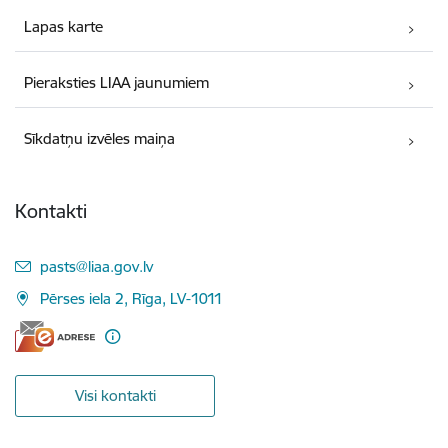
Lapas karte
Pieraksties LIAA jaunumiem
Sīkdatņu izvēles maiņa
Kontakti
E-pasts:
pasts@liaa.gov.lv
Pērses iela 2, Rīga, LV-1011
Visi kontakti