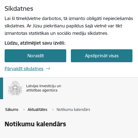
Pāriet uz lapas saturu
Sīkdatnes
Spied
lai meklētu
Enter
Lai šī tīmekļvietne darbotos, tā izmanto obligāti nepieciešamās
sīkdatnes. Ar Jūsu piekrišanu papildus šajā vietnē var tikt
izmantotas statistikas un sociālo mediju sīkdatnes.
Lūdzu, atzīmējiet savu izvēli:
Noraidīt
Apstiprināt visas
Pārvaldīt sīkdatnes
Sākums
Aktualitātes
Notikumu kalendārs
Notikumu kalendārs