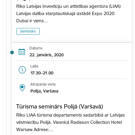
Rīko Latvijas Investīciju un attīstības aģentūra (LIAA)
Latvijas dalība starptautiskajā izstādē Expo 2020
Dubai ir viens…
Seminārs
Datums
22. janvāris, 2020
Laiks
17.30–21.00
Atrašanās vieta
Polija, Varšava
Tūrisma seminārs Polijā (Varšavā)
Rīko LIAA tūrisma departaments sadarbībā ar Latvijas
vēstniecību Polijā. Viesnīcā Radisson Collection Hotel
Warsaw Adrese:…