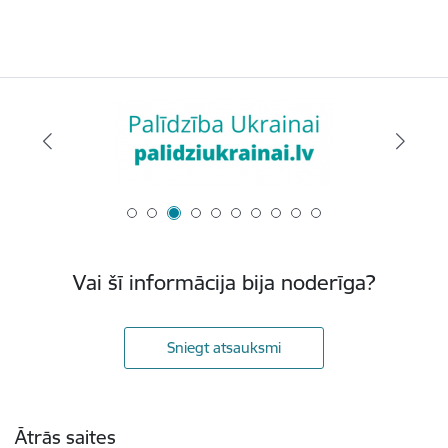
Vai šī informācija bija noderīga?
Sniegt atsauksmi
Kājene
Ātrās saites