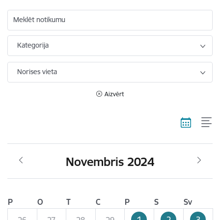
Meklēt notikumu
Kategorija
Norises vieta
Aizvērt
Novembris 2024
P
O
T
C
P
S
Sv
1
2
3
26
27
28
29