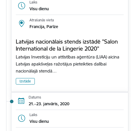
Laiks
Visu dienu
Atrašanās vieta
Francija, Parīze
Latvijas nacionālais stends izstādē "Salon
International de la Lingerie 2020"
Latvijas Investīciju un attīstības aģentūra (LIAA) aicina
Latvijas apakšveļas ražotājus pieteikties dalībai
nacionālajā stendā…
Izstāde
Datums
21.–23. janvāris, 2020
Laiks
Visu dienu