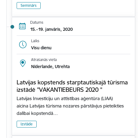
Seminārs
Datums
15.–19. janvāris, 2020
Laiks
Visu dienu
Atrašanās vieta
Nīderlande, Utrehta
Latvijas kopstends starptautiskajā tūrisma
izstādē "VAKANTIEBEURS 2020 "
Latvijas Investīciju un attīstības aģentūra (LIAA)
aicina Latvijas tūrisma nozares pārstāvjus pieteikties
dalībai kopstendā…
Izstāde