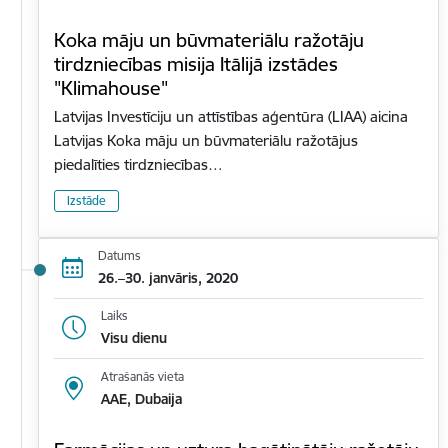
Koka māju un būvmateriālu ražotāju
tirdzniecības misija Itālijā izstādes
"Klimahouse"
Latvijas Investīciju un attīstības aģentūra (LIAA) aicina
Latvijas Koka māju un būvmateriālu ražotājus
piedalīties tirdzniecības…
Izstāde
Datums
26.–30. janvāris, 2020
Laiks
Visu dienu
Atrašanās vieta
AAE, Dubaija