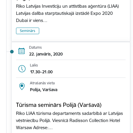
Rīko Latvijas Investīciju un attīstības aģentūra (LIAA)
Latvijas dalība starptautiskajā izstādē Expo 2020
Dubai ir viens…
Seminārs
Datums
22. janvāris, 2020
Laiks
17.30–21.00
Atrašanās vieta
Polija, Varšava
Tūrisma seminārs Polijā (Varšavā)
Rīko LIAA tūrisma departaments sadarbībā ar Latvijas
vēstniecību Polijā. Viesnīcā Radisson Collection Hotel
Warsaw Adrese:…