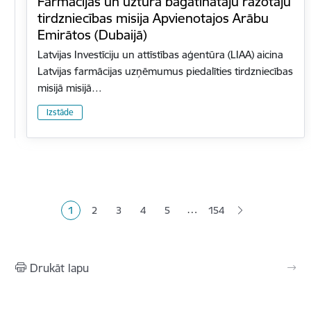
Farmācijas un uztura bagātinātāju ražotāju
tirdzniecības misija Apvienotajos Arābu
Emirātos (Dubaijā)
Latvijas Investīciju un attīstības aģentūra (LIAA) aicina
Latvijas farmācijas uzņēmumus piedalīties tirdzniecības
misijā misijā…
Izstāde
Lapošana
…
1
2
3
4
5
154
Pašreizējā lapa
Lapa
Lapa
Lapa
Lapa
Drukāt lapu