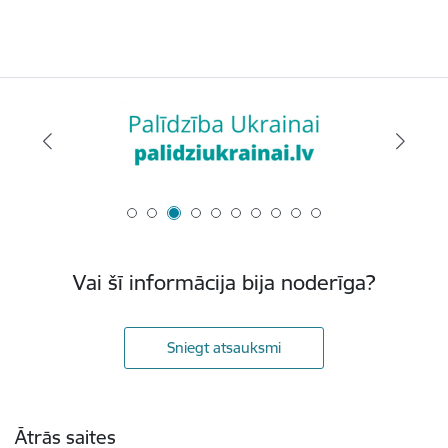
Vai šī informācija bija noderīga?
Sniegt atsauksmi
Kājene
Ātrās saites