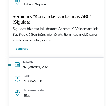
Latvija, Sigulda
Seminārs "Komandas veidošanas ABC"
(Siguldā)
Siguldas biznesa inkubatorā Adrese: K. Valdemāra ielā
3a, Siguldā Seminārs piemērots tiem, kas meklē savu
ideālo darbinieku, domā…
Seminārs
Datums
17. janvāris, 2020
Laiks
15.00–16.30
Atrašanās vieta
Rīga