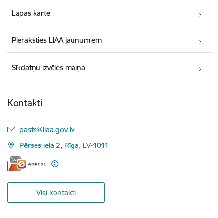
Lapas karte
Pieraksties LIAA jaunumiem
Sīkdatņu izvēles maiņa
Kontakti
E-pasts:
pasts@liaa.gov.lv
Pērses iela 2, Rīga, LV-1011
Visi kontakti