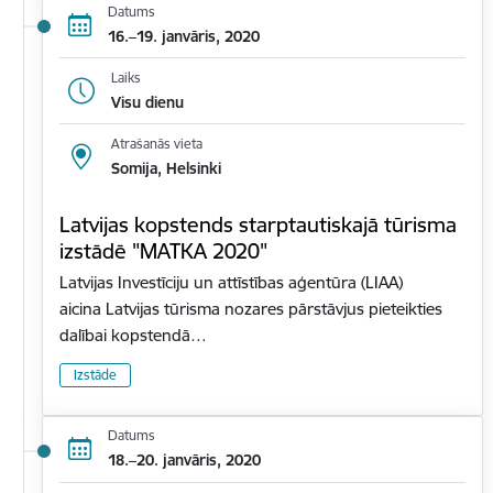
Datums
16.–19. janvāris, 2020
Laiks
Visu dienu
Atrašanās vieta
Somija, Helsinki
Latvijas kopstends starptautiskajā tūrisma
izstādē "MATKA 2020"
Latvijas Investīciju un attīstības aģentūra (LIAA)
aicina Latvijas tūrisma nozares pārstāvjus pieteikties
dalībai kopstendā…
Izstāde
Datums
18.–20. janvāris, 2020