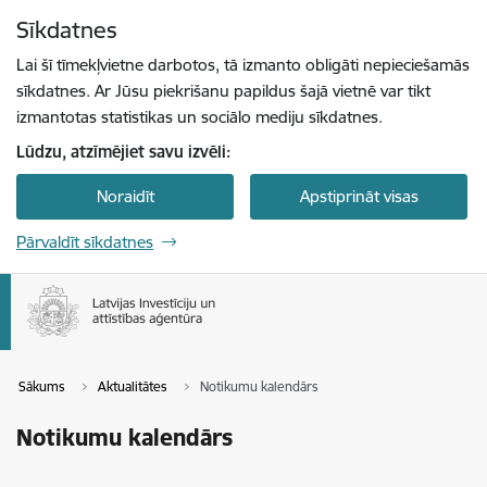
Pāriet uz lapas saturu
Sīkdatnes
Spied
lai meklētu
Enter
Lai šī tīmekļvietne darbotos, tā izmanto obligāti nepieciešamās
sīkdatnes. Ar Jūsu piekrišanu papildus šajā vietnē var tikt
izmantotas statistikas un sociālo mediju sīkdatnes.
Lūdzu, atzīmējiet savu izvēli:
Noraidīt
Apstiprināt visas
Pārvaldīt sīkdatnes
Sākums
Aktualitātes
Notikumu kalendārs
Notikumu kalendārs