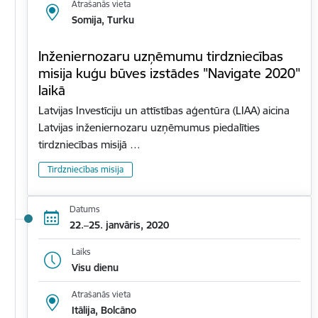
Atrašanās vieta
Somija, Turku
Inženiernozaru uzņēmumu tirdzniecības
misija kuģu būves izstādes "Navigate 2020"
laikā
Latvijas Investīciju un attīstības aģentūra (LIAA) aicina
Latvijas inženiernozaru uzņēmumus piedalīties
tirdzniecības misijā …
Tirdzniecības misija
Datums
22.–25. janvāris, 2020
Laiks
Visu dienu
Atrašanās vieta
Itālija, Bolcāno