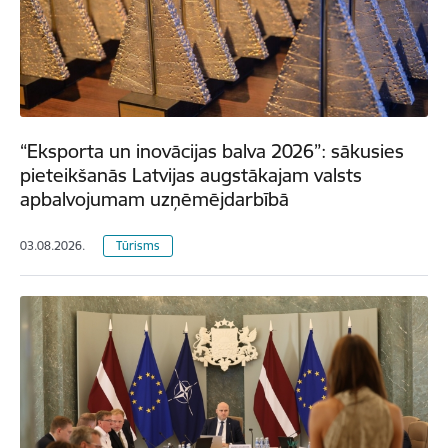
“Eksporta un inovācijas balva 2026”: sākusies
pieteikšanās Latvijas augstākajam valsts
apbalvojumam uzņēmējdarbībā
03.08.2026.
Tūrisms