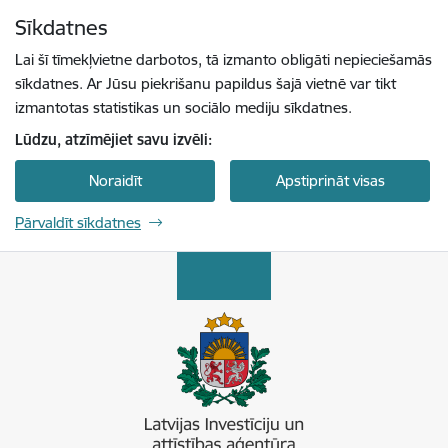
Pāriet uz lapas saturu
Sīkdatnes
Spied
lai meklētu
Enter
Lai šī tīmekļvietne darbotos, tā izmanto obligāti nepieciešamās
sīkdatnes. Ar Jūsu piekrišanu papildus šajā vietnē var tikt
izmantotas statistikas un sociālo mediju sīkdatnes.
Lūdzu, atzīmējiet savu izvēli:
Noraidīt
Apstiprināt visas
Pārvaldīt sīkdatnes
Latvijas Investīciju un attīstības aģentūra