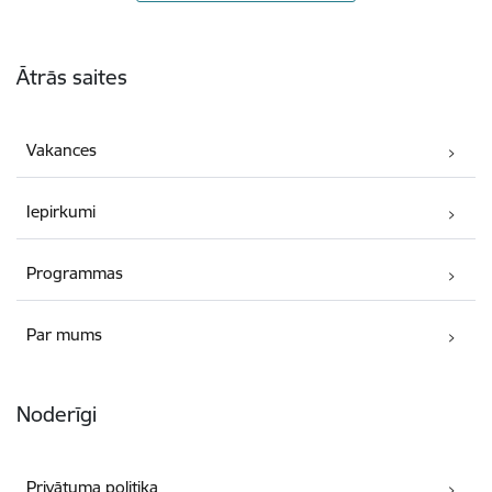
Kājene
Ātrās saites
Vakances
Iepirkumi
Programmas
Par mums
Noderīgi
Privātuma politika