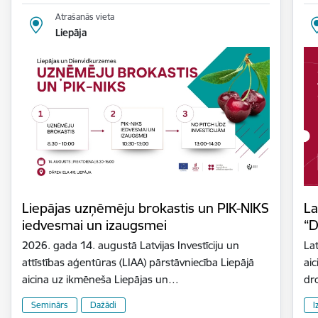
Atrašanās vieta
Liepāja
Liepājas uzņēmēju brokastis un PIK-NIKS
La
iedvesmai un izaugsmei
“D
2026. gada 14. augustā Latvijas Investīciju un
Lat
attīstības aģentūras (LIAA) pārstāvniecība Liepājā
aic
aicina uz ikmēneša Liepājas un…
dr
Seminārs
Dažādi
I