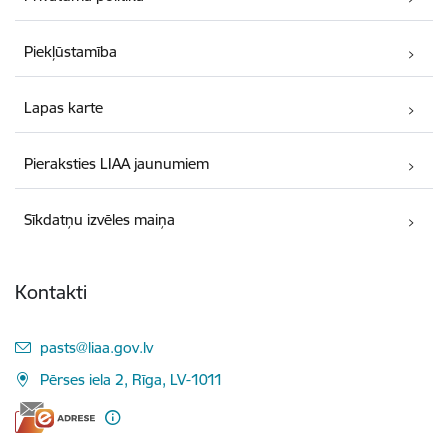
Piekļūstamība
Lapas karte
Pieraksties LIAA jaunumiem
Sīkdatņu izvēles maiņa
Kontakti
E-pasts:
pasts@liaa.gov.lv
Pērses iela 2, Rīga, LV-1011